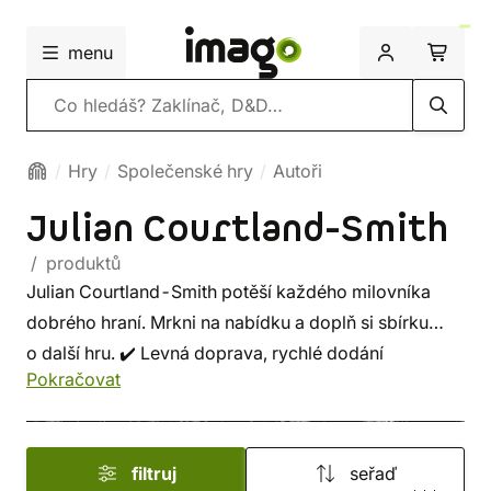
menu
Vyhledávání
Hry
Společenské hry
Autoři
Julian Courtland-Smith
/ produktů
Julian Courtland-Smith potěší každého milovníka
dobrého hraní. Mrkni na nabídku a doplň si sbírku
o další hru. ✔️ Levná doprava, rychlé dodání
Pokračovat
a bezpečný nákup!
filtruj
seřaď