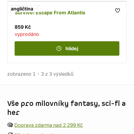
angličtina
Survive! Escape From Atlantis
859 Kč
vyprodáno
hlídej
zobrazeno
1
-
3
z
3
výsledků
Informace o obchodu
Vše pro milovníky fantasy, sci-fi a
her
Doprava zdarma nad 2 299 Kč