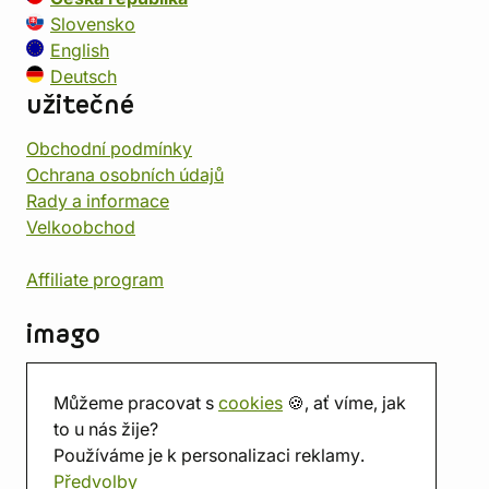
Slovensko
English
Deutsch
užitečné
Obchodní podmínky
Ochrana osobních údajů
Rady a informace
Velkoobchod
Affiliate program
imago
Kontakt
Můžeme pracovat s
cookies
🍪, ať víme, jak
Prodejna
to u nás žije?
Herna
Používáme je k personalizaci reklamy.
O nás
Předvolby
Hodnocení obchodu