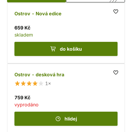
Ostrov - Nová edice
659 Kč
skladem
do košíku
Ostrov - desková hra
1×
759 Kč
vyprodáno
hlídej