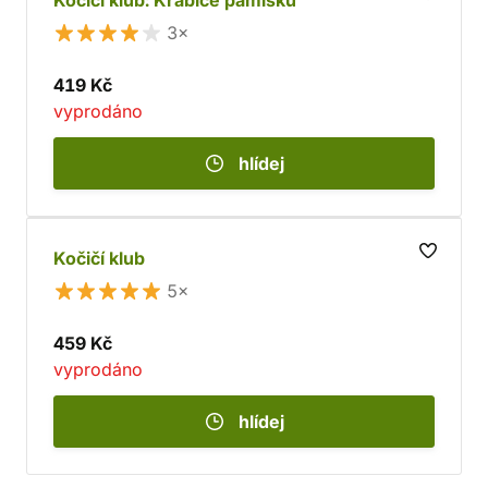
Kočičí klub: Krabice pamlsků
3×
419 Kč
vyprodáno
hlídej
Kočičí klub
5×
459 Kč
vyprodáno
hlídej