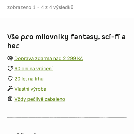
zobrazeno
1
-
4
z
4
výsledků
Informace o obchodu
Vše pro milovníky fantasy, sci-fi a
her
Doprava zdarma nad 2 299 Kč
60 dní na vrácení
20 let na trhu
Vlastní výroba
Vždy pečlivě zabaleno