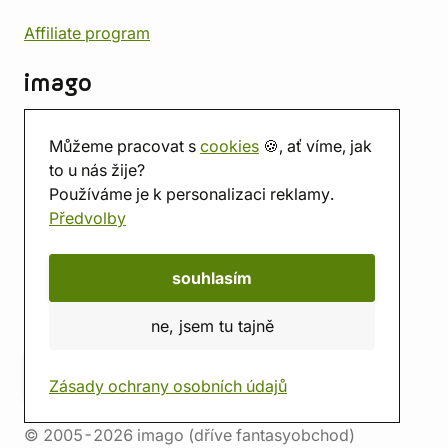
Affiliate program
imago
Kontakt
Můžeme pracovat s
cookies
🍪, ať víme, jak
Prodejna
to u nás žije?
Herna
Používáme je k personalizaci reklamy.
O nás
Předvolby
Hodnocení obchodu
Dárkové poukazy
Kalendář
souhlasím
imago.blog
ne, jsem tu tajně
Zásady ochrany osobních údajů
© 2005-2026 imago (dříve fantasyobchod)