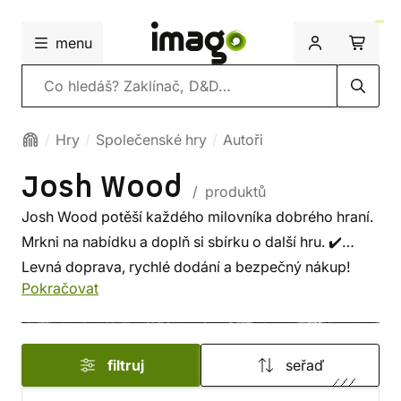
menu
Vyhledávání
Hry
Společenské hry
Autoři
Josh Wood
/ produktů
Josh Wood potěší každého milovníka dobrého hraní.
Mrkni na nabídku a doplň si sbírku o další hru. ✔️
Levná doprava, rychlé dodání a bezpečný nákup!
Pokračovat
filtruj
seřaď