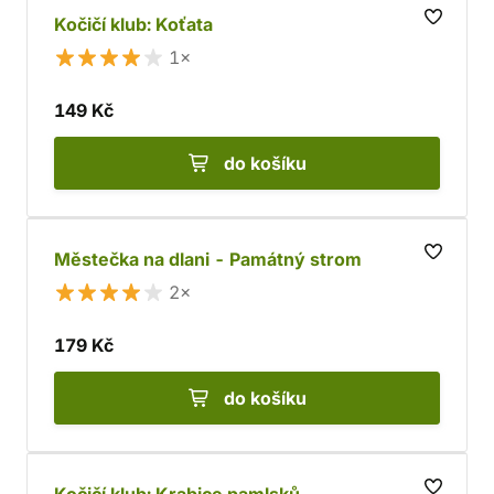
Kočičí klub: Koťata
1×
149 Kč
do košíku
Městečka na dlani - Památný strom
2×
179 Kč
do košíku