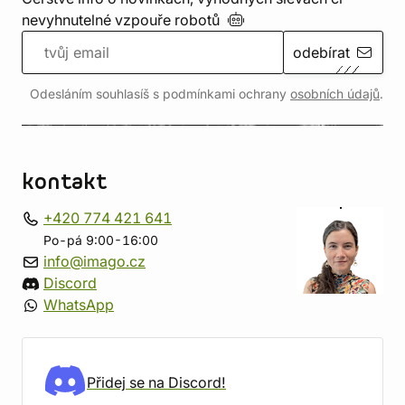
nevyhnutelné vzpouře
robotů
odebírat
Odesláním souhlasíš s podmínkami ochrany
osobních údajů
.
kontakt
+420 774 421 641
Po-pá 9:00-16:00
info@imago.cz
Discord
WhatsApp
Přidej se na Discord!