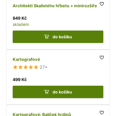
Architekti Skalistého hřbetu + minirozšíření
849 Kč
skladem
do košíku
Kartografové
27×
499 Kč
do košíku
Kartografové: Balíček hrdinů