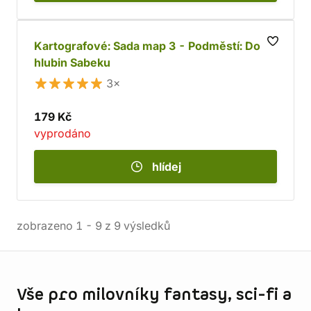
Kartografové: Sada map 3 - Podměstí: Do
hlubin Sabeku
3×
179 Kč
vyprodáno
hlídej
zobrazeno
1
-
9
z
9
výsledků
Informace o obchodu
Vše pro milovníky fantasy, sci-fi a