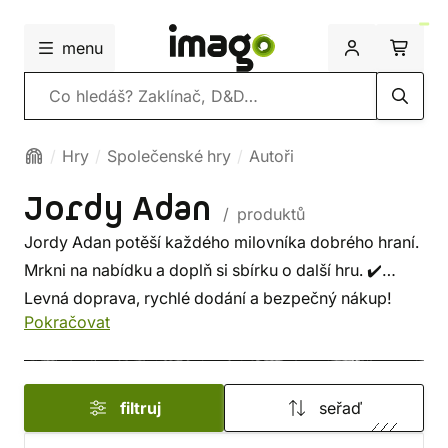
menu
Vyhledávání
Hry
Společenské hry
Autoři
Jordy Adan
/ produktů
Jordy Adan potěší každého milovníka dobrého hraní.
Mrkni na nabídku a doplň si sbírku o další hru. ✔️
Levná doprava, rychlé dodání a bezpečný nákup!
Pokračovat
filtruj
seřaď