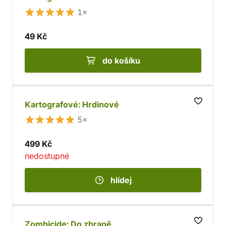
1×
49 Kč
do košíku
Kartografové: Hrdinové
5×
499 Kč
nedostupné
hlídej
Zombicide: Do zbraně