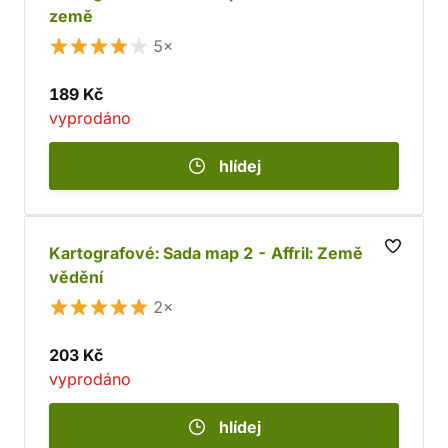
země
5×
189 Kč
vyprodáno
hlídej
Kartografové: Sada map 2 - Affril: Země
vědění
2×
203 Kč
vyprodáno
hlídej