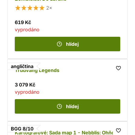
2×
619 Kč
vyprodáno
hlídej
angličtina
Trudvang Legends
3 079 Kč
vyprodáno
hlídej
BGG 8/10
Kartografové: Sada map 1 - Nebblis: Ohňová