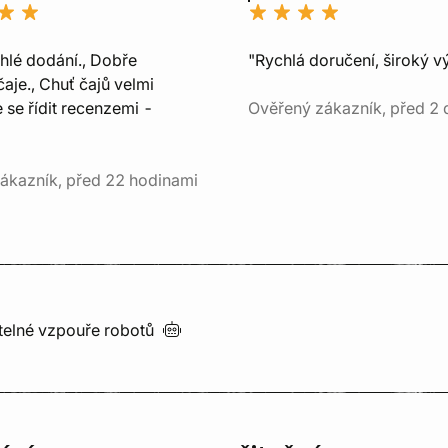
chlé dodání., Dobře
"Rychlá doručení, široký v
aje., Chuť čajů velmi
e se řídit recenzemi -
Ověřený zákazník, před 2 
ákazník, před 22 hodinami
utelné vzpouře
robotů