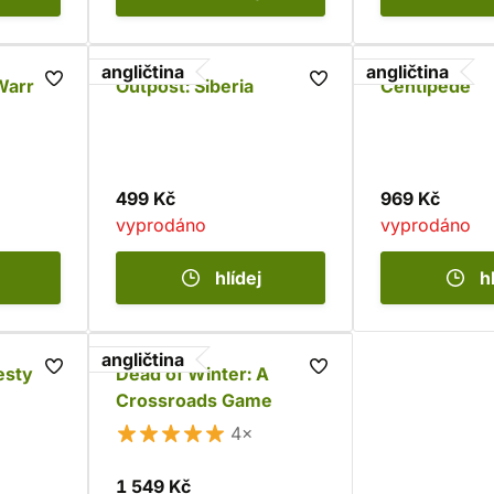
angličtina
angličtina
Warring
Outpost: Siberia
Centipede
499 Kč
969 Kč
vyprodáno
vyprodáno
hlídej
h
angličtina
esty
Dead of Winter: A
Crossroads Game
4×
1 549 Kč