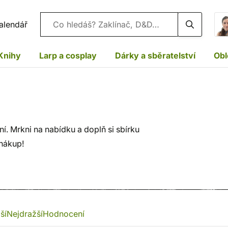
Vyhledávání
alendář
Knihy
Larp a cosplay
Dárky a sběratelství
Obl
. Mrkni na nabídku a doplň si sbírku
 nákup!
ší
Nejdražší
Hodnocení