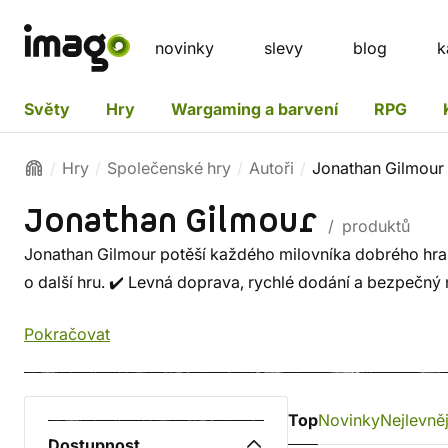
novinky
slevy
blog
k
Světy
Hry
Wargaming a barvení
RPG
Hry
Společenské hry
Autoři
Jonathan Gilmour
Jonathan Gilmour
/ produktů
Jonathan Gilmour potěší každého milovníka dobrého hraní
o další hru. ✔️ Levná doprava, rychlé dodání a bezpečný
Pokračovat
Top
Novinky
Nejlevněj
Dostupnost