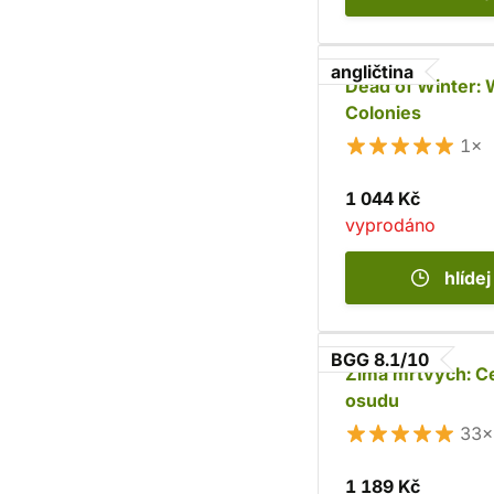
angličtina
Dead of Winter: 
Colonies
1×
1 044 Kč
vyprodáno
hlídej
BGG 8.1/10
Zima mrtvých: C
osudu
33×
1 189 Kč