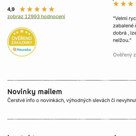
4,9
zobraz 12993 hodnocení
"Velmi ry
zabalené č
dobrá , lz
nelžou."
Ověřený z
Novinky mailem
Čerstvé info o novinkách, výhodných slevách či nevyhn