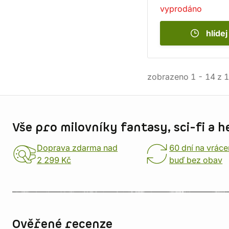
vyprodáno
hlídej
zobrazeno
1
-
14
z
1
Informace o obchodu
Vše pro milovníky fantasy, sci-fi a h
Doprava zdarma nad
60 dní na vráce
2 299 Kč
buď bez obav
Ověřené recenze