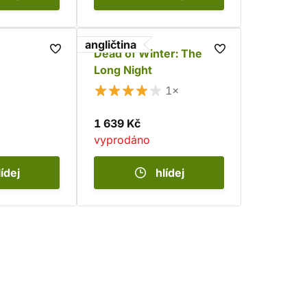
angličtina
Dead of Winter: The
Long Night
1×
1 639 Kč
vyprodáno
lídej
hlídej