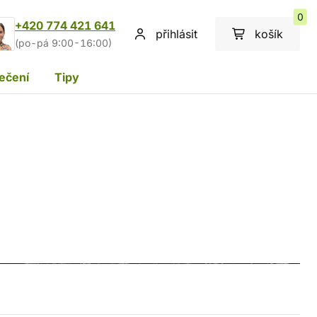
0
+420 774 421 641
přihlásit
košík
(po-pá 9:00-16:00)
ečení
Tipy