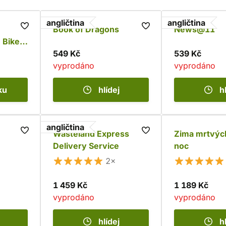
angličtina
angličtina
Book of Dragons
News@11
n Bikes
549 Kč
539 Kč
vyprodáno
vyprodáno
ku
hlídej
h
angličtina
Wasteland Express
Zima mrtvýc
Delivery Service
noc
2×
1 459 Kč
1 189 Kč
vyprodáno
vyprodáno
hlídej
h