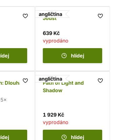
angličtina
Joust
639 Kč
vyprodáno
lídej
hlídej
angličtina
h: Dlouhá
Path of Light and
Shadow
5×
1 929 Kč
vyprodáno
lídej
hlídej