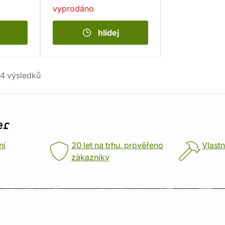
vyprodáno
hlídej
4
výsledků
er
ní
20 let na trhu, prověřeno
Vlastn
zákazníky