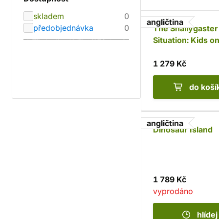
skladem
0
angličtina
předobjednávka
0
The Snallygaster
Situation: Kids o
Board Game
1 279 Kč
do koší
angličtina
Dinosaur Island
1 789 Kč
vyprodáno
hlídej