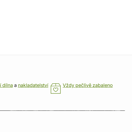
í dílna
a
nakladatelství
Vždy pečlivě zabaleno