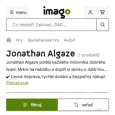
menu
Vyhledávání
Hry
Společenské hry
Autoři
Jonathan Algaze
/ produktů
Jonathan Algaze potěší každého milovníka dobrého
hraní. Mrkni na nabídku a doplň si sbírku o další hru.
✔️ Levná doprava, rychlé dodání a bezpečný nákup!
Pokračovat
filtruj
seřaď