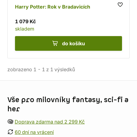
Harry Potter: Rok v Bradavicích
1 079 Kč
skladem
do košíku
zobrazeno
1
-
1
z
1
výsledků
Informace o obchodu
Vše pro milovníky fantasy, sci-fi a
her
Doprava zdarma nad 2 299 Kč
60 dní na vrácení