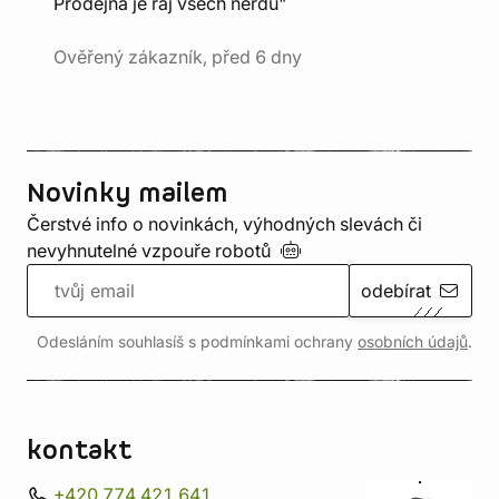
Prodejna je ráj všech nerdů"
Ověřený zákazník, před 6 dny
Novinky mailem
Čerstvé info o novinkách, výhodných slevách či
nevyhnutelné vzpouře
robotů
odebírat
Odesláním souhlasíš s podmínkami ochrany
osobních údajů
.
kontakt
+420 774 421 641