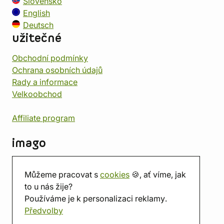
Slovensko
English
Deutsch
užitečné
Obchodní podmínky
Ochrana osobních údajů
Rady a informace
Velkoobchod
Affiliate program
imago
Kontakt
Můžeme pracovat s
cookies
🍪, ať víme, jak
Prodejna
to u nás žije?
Herna
Používáme je k personalizaci reklamy.
O nás
Předvolby
Hodnocení obchodu
Dárkové poukazy