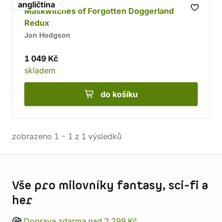
angličtina
Maskwitches of Forgotten Doggerland
Redux
Jon Hodgson
1 049 Kč
skladem
do košíku
zobrazeno
1
-
1
z
1
výsledků
Informace o obchodu
Vše pro milovníky fantasy, sci-fi a
her
Doprava zdarma nad 2 299 Kč