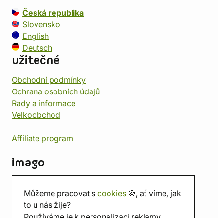
Česká republika
Slovensko
English
Deutsch
užitečné
Obchodní podmínky
Ochrana osobních údajů
Rady a informace
Velkoobchod
Affiliate program
imago
Kontakt
Můžeme pracovat s
cookies
🍪, ať víme, jak
Prodejna
to u nás žije?
Herna
Používáme je k personalizaci reklamy.
O nás