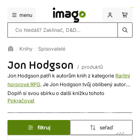
menu
Vyhledávání
Knihy
Spisovatelé
Jon Hodgson
/ produktů
Jon Hodgson patří k autorům knih z kategorie
Raritní
hororové RPG
. Je Jon Hodgson tvůj oblíbený autor?
Doplň si svou sbírku o další knížku tohoto
Pokračovat
spisovatele, nebo si prohlédni
nejnovější knihy
od
dalších autorů z této kategorie. Někdo vybírá srdcem,
někdo podle autora. U nás si vybereš z méně
filtruj
seřaď
známých i z těch proslulých. ✔️ Nabízíme levnou
dopravu, rychlé dodání a bezpečný nákup!