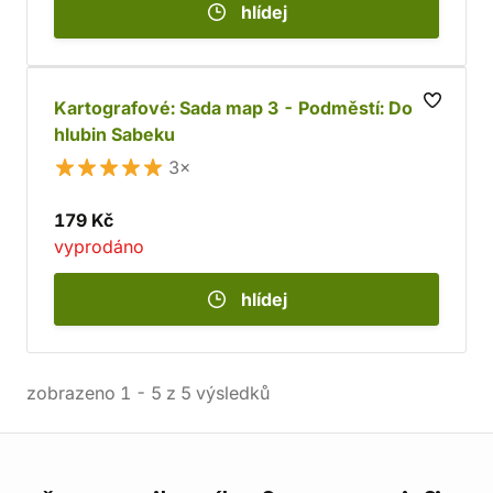
hlídej
Kartografové: Sada map 3 - Podměstí: Do
hlubin Sabeku
3×
179 Kč
vyprodáno
hlídej
zobrazeno
1
-
5
z
5
výsledků
Informace o obchodu