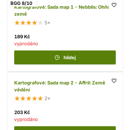
BGG 8/10
Kartografové: Sada map 1 - Nebblis: Ohňová
země
5×
189 Kč
vyprodáno
hlídej
Kartografové: Sada map 2 - Affril: Země
vědění
2×
203 Kč
vyprodáno