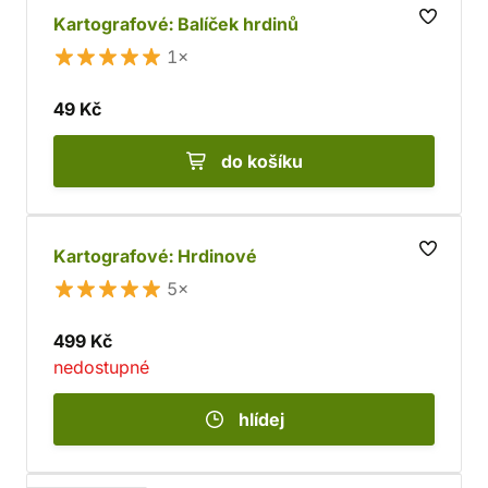
Kartografové: Balíček hrdinů
1×
49 Kč
do košíku
Kartografové: Hrdinové
5×
499 Kč
nedostupné
hlídej