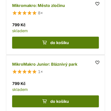
Mikromakro: Město zločinu
8×
799 Kč
skladem
do košíku
MikroMakro Junior: Bláznivý park
1×
799 Kč
skladem
do košíku