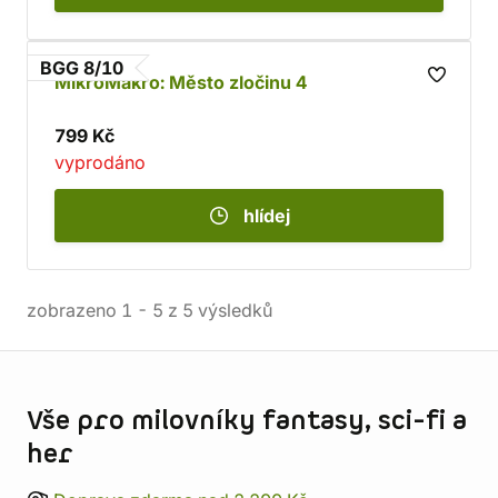
BGG 8/10
MikroMakro: Město zločinu 4
799 Kč
vyprodáno
hlídej
zobrazeno
1
-
5
z
5
výsledků
Informace o obchodu
Vše pro milovníky fantasy, sci-fi a
her