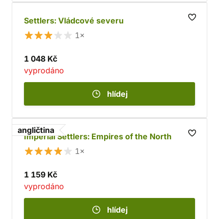
Settlers: Vládcové severu
1×
1 048 Kč
vyprodáno
hlídej
angličtina
Imperial Settlers: Empires of the North
1×
1 159 Kč
vyprodáno
hlídej