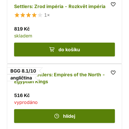
Settlers: Zrod impéria - Rozkvět impéria
1×
819 Kč
skladem
do košíku
BGG 8.1/10
Imperial Settlers: Empires of the North -
angličtina
Egyptian Kings
516 Kč
vyprodáno
hlídej