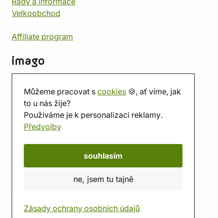
Rady a informace
Velkoobchod
Affiliate program
imago
Kontakt
Můžeme pracovat s
cookies
🍪, ať víme, jak
Prodejna
to u nás žije?
Herna
Používáme je k personalizaci reklamy.
O nás
Předvolby
Hodnocení obchodu
Dárkové poukazy
Kalendář
souhlasím
imago.blog
ne, jsem tu tajně
Zásady ochrany osobních údajů