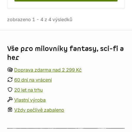
zobrazeno
1
-
4
z
4
výsledků
Informace o obchodu
Vše pro milovníky fantasy, sci-fi a
her
Doprava zdarma nad 2 299 Kč
60 dní na vrácení
20 let na trhu
Vlastní výroba
Vždy pečlivě zabaleno