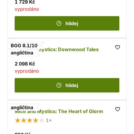
1 729 Kč
vyprodáno
hlídej
BGG 8.1/10
Mice and Mystics: Downwood Tales
angličtina
2 098 Kč
vyprodáno
hlídej
angličtina
Mice and Mystics: The Heart of Glorm
1×