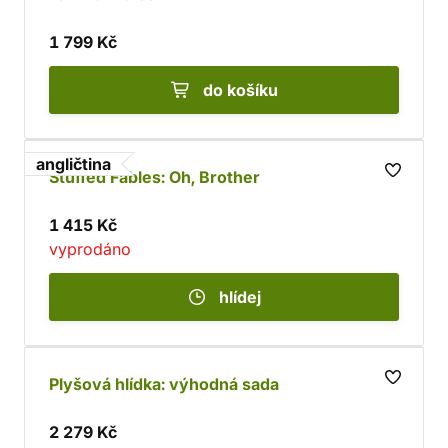
1 799 Kč
do košíku
angličtina
Stuffed Fables: Oh, Brother
1 415 Kč
vyprodáno
hlídej
Plyšová hlídka: výhodná sada
2 279 Kč