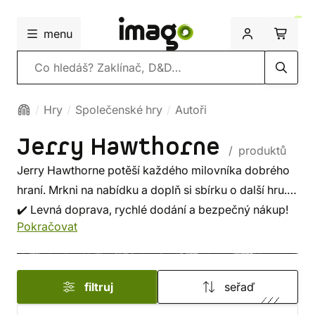
menu
Vyhledávání
Hry
Společenské hry
Autoři
Jerry Hawthorne
/ produktů
Jerry Hawthorne potěší každého milovníka dobrého
hraní. Mrkni na nabídku a doplň si sbírku o další hru.
✔️ Levná doprava, rychlé dodání a bezpečný nákup!
Pokračovat
filtruj
seřaď