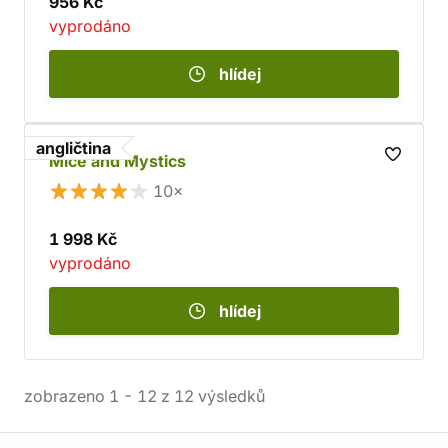
956 Kč
vyprodáno
hlídej
angličtina
Mice and Mystics
10×
1 998 Kč
vyprodáno
hlídej
zobrazeno
1
-
12
z
12
výsledků
Informace o obchodu