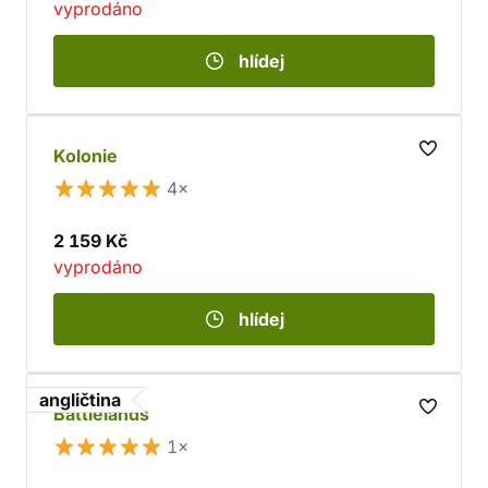
vyprodáno
hlídej
Kolonie
4×
2 159 Kč
vyprodáno
hlídej
angličtina
Battlelands
1×