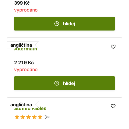
399 Kč
vyprodáno
hlídej
angličtina
Aftermath
2 219 Kč
vyprodáno
hlídej
angličtina
Stuffed Fables
3×