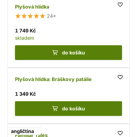
Plyšová hlídka
24×
1 749 Kč
skladem
do košíku
Plyšová hlídka: Bráškovy patálie
1 349 Kč
do košíku
angličtina
Familiar Tales