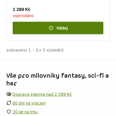
1 289 Kč
vyprodáno
hlídej
zobrazeno
1
-
3
z
3
výsledků
Informace o obchodu
Vše pro milovníky fantasy, sci-fi a
her
Doprava zdarma nad 2 299 Kč
60 dní na vrácení
20 let na trhu