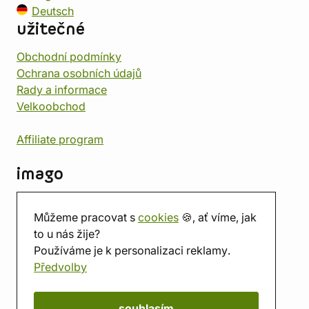
Deutsch
užitečné
Obchodní podmínky
Ochrana osobních údajů
Rady a informace
Velkoobchod
Affiliate program
imago
Kontakt
Můžeme pracovat s
cookies
🍪, ať víme, jak
Prodejna
to u nás žije?
Herna
Používáme je k personalizaci reklamy.
O nás
Předvolby
Hodnocení obchodu
Dárkové poukazy
Kalendář
souhlasím