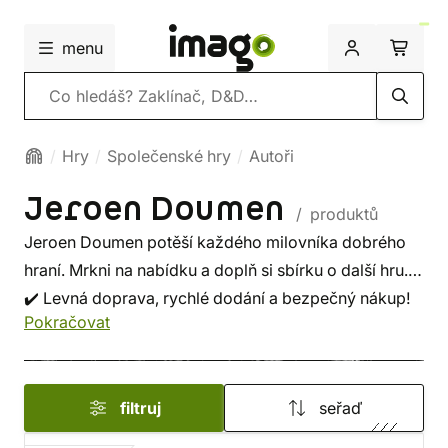
menu
Vyhledávání
Hry
Společenské hry
Autoři
Jeroen Doumen
/ produktů
Jeroen Doumen potěší každého milovníka dobrého
hraní. Mrkni na nabídku a doplň si sbírku o další hru.
✔️ Levná doprava, rychlé dodání a bezpečný nákup!
Pokračovat
filtruj
seřaď