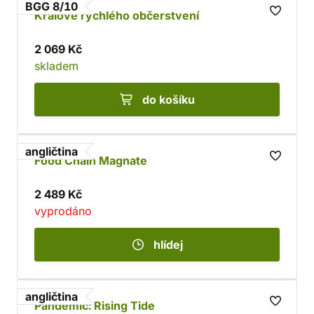
BGG 8/10
Králové rychlého občerstvení
2 069 Kč
skladem
do košíku
angličtina
Food Chain Magnate
2 489 Kč
vyprodáno
hlídej
angličtina
Pandemic: Rising Tide