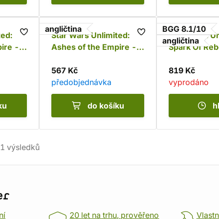
angličtina
BGG 8.1/10
ted:
Star Wars Unlimited:
Star Wars: Un
angličtina
ire -
Ashes of the Empire -
Spark Of Rebe
ne
Luke Skywalker
Player Starte
567 Kč
819 Kč
předobjednávka
vyprodáno
ku
do košíku
h
1
výsledků
er
ní
20 let na trhu, prověřeno
Vlastn