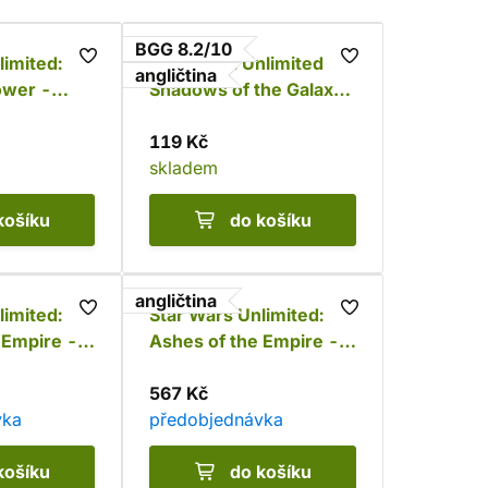
BGG 8.2/10
limited:
Star Wars: Unlimited -
angličtina
ower -
Shadows of the Galaxy:
la
Booster
119 Kč
skladem
košíku
do košíku
angličtina
limited:
Star Wars Unlimited:
 Empire -
Ashes of the Empire -
Carbonite Booster
567 Kč
vka
předobjednávka
košíku
do košíku