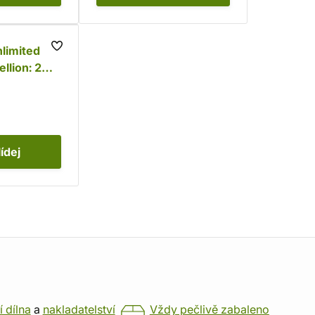
limited -
llion: 2
r
lídej
í dílna
a
nakladatelství
Vždy pečlivě zabaleno