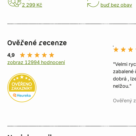
2 299 Kč
buď bez obav
Ověřené recenze
4,9
zobraz 12994 hodnocení
"Velmi ry
zabalené č
dobrá , lz
nelžou."
Ověřený z