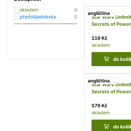
skladem
0
angličtina
předobjednávka
0
Star Wars Unlimi
Secrets of Power
Booster
119 Kč
skladem
do koší
angličtina
Star Wars Unlimi
Secrets of Power
Chancellor Palpa
579 Kč
skladem
do koší