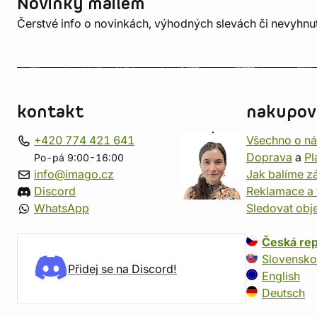
Novinky mailem
Čerstvé info o novinkách, výhodných slevách či nevyhn
kontakt
nakupov
+420 774 421 641
Všechno o n
Doprava
a
Pl
Po-pá 9:00-16:00
info@imago.cz
Jak balíme zá
Discord
Reklamace a 
WhatsApp
Sledovat obj
Česká rep
Slovensko
Přidej se na Discord!
English
Deutsch