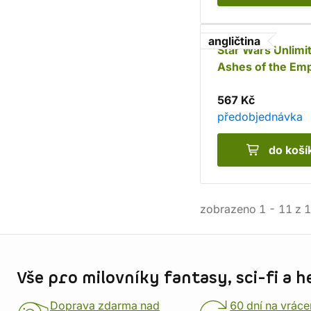
angličtina
Star Wars Unlimi
Ashes of the Emp
Emperor Palpati
567 Kč
předobjednávka
do koší
zobrazeno
1
-
11
z
1
Informace o obchodu
Vše pro milovníky fantasy, sci-fi a h
Doprava zdarma nad
60 dní na vráce