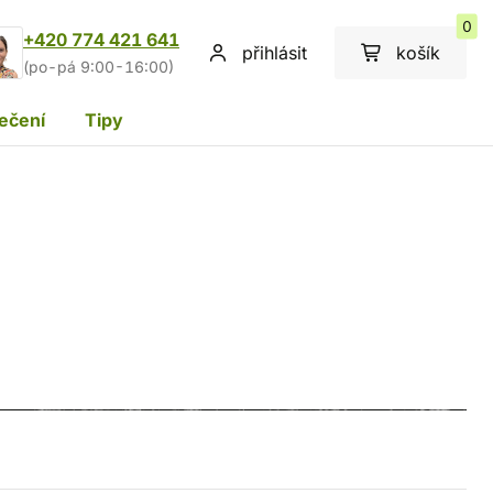
0
+420 774 421 641
přihlásit
košík
(po-pá 9:00-16:00)
ečení
Tipy