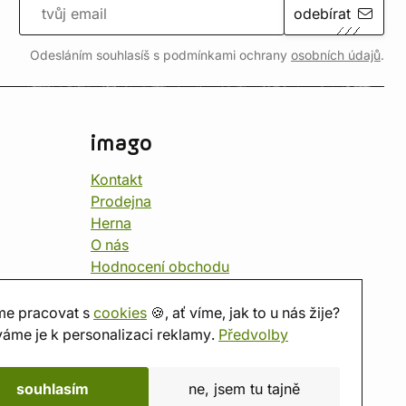
odebírat
Odesláním souhlasíš s podmínkami ochrany
osobních údajů
.
imago
Kontakt
Prodejna
Herna
O nás
Hodnocení obchodu
Dárkové poukazy
Kalendář
e pracovat s
cookies
🍪, ať víme, jak to u nás žije?
imago.blog
áme je k personalizaci reklamy.
Předvolby
souhlasím
ne, jsem tu tajně