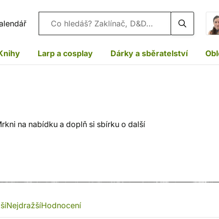
Vyhledávání
alendář
Knihy
Larp a cosplay
Dárky a sběratelství
Obl
kni na nabídku a doplň si sbírku o další
ší
Nejdražší
Hodnocení