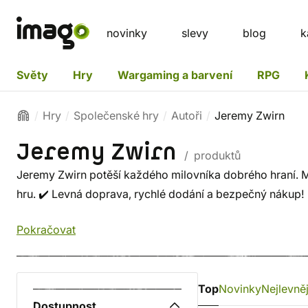
novinky
slevy
blog
k
Světy
Hry
Wargaming a barvení
RPG
Hry
Společenské hry
Autoři
Jeremy Zwirn
Jeremy Zwirn
/ produktů
Jeremy Zwirn potěší každého milovníka dobrého hraní. Mr
hru. ✔️ Levná doprava, rychlé dodání a bezpečný nákup!
Pokračovat
Top
Novinky
Nejlevněj
Dostupnost