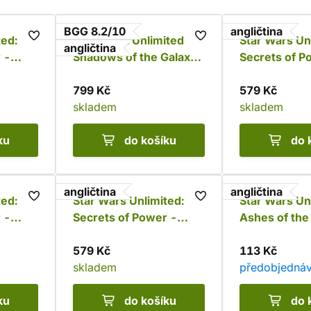
BGG 8.2/10
angličtina
ted:
Star Wars: Unlimited -
Star Wars Un
angličtina
 -
Shadows of the Galaxy:
Secrets of P
2 Player Starter
Padmé Amida
799 Kč
579 Kč
skladem
skladem
ku
do košíku
do 
angličtina
angličtina
ted:
Star Wars Unlimited:
Star Wars Un
 -
Secrets of Power -
Ashes of the
tine
Carbonite Booster
Booster
579 Kč
113 Kč
skladem
předobjedná
ku
do košíku
do 