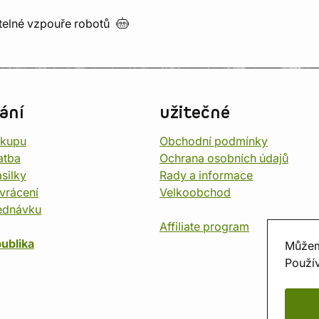
utelné vzpouře
robotů
ání
užitečné
ákupu
Obchodní podmínky
atba
Ochrana osobních údajů
silky
Rady a informace
vrácení
Velkoobchod
ednávku
Affiliate program
ublika
Můžem
Použív