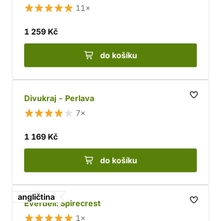
11×
1 259 Kč
do košíku
Divukraj - Perlava
7×
1 169 Kč
do košíku
angličtina
Everdell: Spirecrest
1×