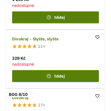
nedostupné
hlídej
Divukraj - Slyšte, slyšte
11×
229 Kč
nedostupné
hlídej
BGG 8/10
Divukraj
27×