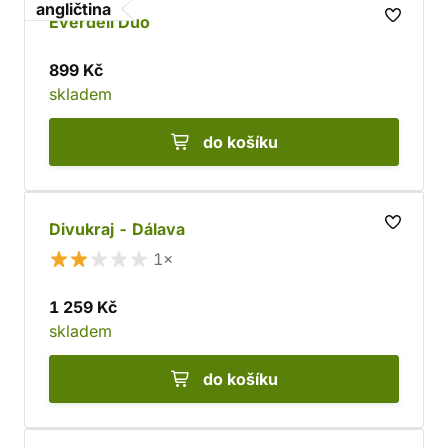
angličtina
Everdell Duo
899 Kč
skladem
do košíku
Divukraj - Dálava
1×
1 259 Kč
skladem
do košíku