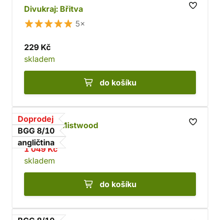
Divukraj: Břitva
5×
229 Kč
skladem
do košíku
Doprodej
Everdell: Mistwood
BGG 8/10
angličtina
1 049 Kč
skladem
do košíku