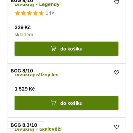
BGG 8/10
Divukraj - Legendy
14×
229 Kč
skladem
do košíku
BGG 8/10
Divukraj: Mlžný les
1 529 Kč
do košíku
BGG 8.3/10
Divukraj - Skalověží