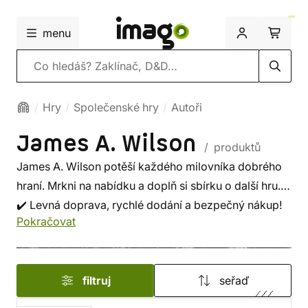
menu
Vyhledávání
Hry
Společenské hry
Autoři
James A. Wilson
/ produktů
James A. Wilson potěší každého milovníka dobrého
hraní. Mrkni na nabídku a doplň si sbírku o další hru.
✔️ Levná doprava, rychlé dodání a bezpečný nákup!
Pokračovat
filtruj
seřaď