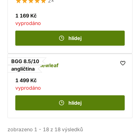
2×
1 169 Kč
vyprodáno
hlídej
BGG 8.5/10
Everdell: Newleaf
angličtina
1 499 Kč
vyprodáno
hlídej
zobrazeno
1
-
18
z
18
výsledků