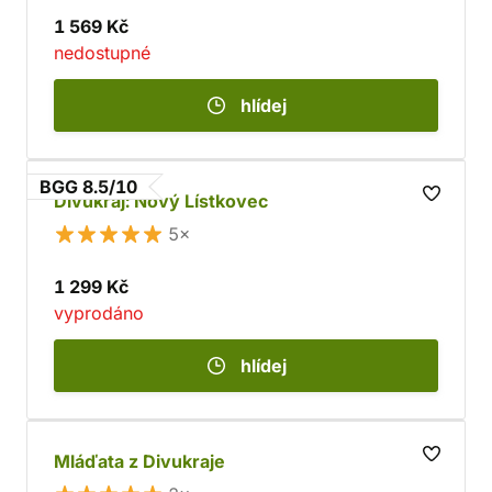
1 569 Kč
nedostupné
hlídej
BGG 8.5/10
Divukraj: Nový Lístkovec
5×
1 299 Kč
vyprodáno
hlídej
Mláďata z Divukraje