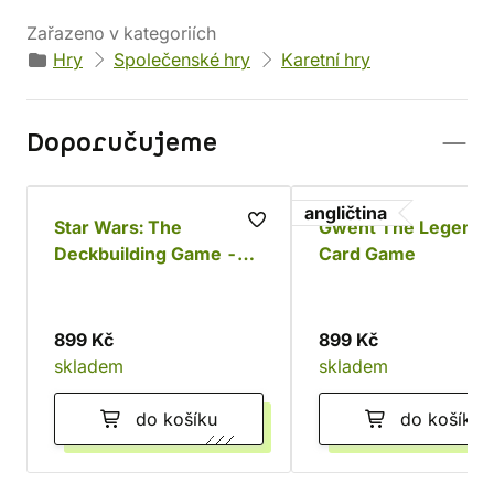
Zařazeno v kategoriích
Hry
Společenské hry
Karetní hry
Doporučujeme
angličtina
Star Wars: The
Gwent The Legenda
Deckbuilding Game -
Card Game
Povstalci a Impérium
899 Kč
899 Kč
skladem
skladem
do košíku
do košíku