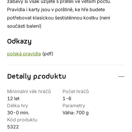
zábavy si však užijete s přáteli ve větším počtu.
Pravidla i karty jsou v polštině, ke hře budete
potřebovat klasickou šestistěnnou kostku (není
součástí balení)
Odkazy
polská pravidla
(pdf)
Detaily produktu
Minimální věk hráčů
Počet hráčů
12 let
1-6
Délka hry
Parametry
30-0 min.
Váha: 700 g
Kód produktu
5322