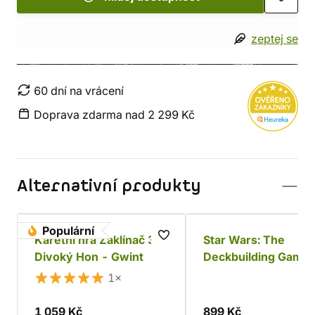
zeptej se
60 dní na vrácení
Doprava zdarma nad 2 299 Kč
Alternativní produkty
Populární
Karetní hra Zaklínač 3:
Star Wars: The
Divoký Hon - Gwint
Deckbuilding Game 
Povstalci a Impériu
1×
1 059 Kč
899 Kč