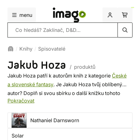
menu
Vyhledávání
Knihy
Spisovatelé
Jakub Hoza
/ produktů
Jakub Hoza patří k autorům knih z kategorie
České
a slovenské fantasy
. Je Jakub Hoza tvůj oblíbený
autor? Doplň si svou sbírku o další knížku tohoto
Pokračovat
spisovatele, nebo si prohlédni
nejnovější knihy
od
dalších autorů z této kategorie. Někdo vybírá srdcem,
někdo podle autora. U nás si vybereš z méně
Nathaniel Darnsworn
známých i z těch proslulých. ✔️ Nabízíme levnou
Solar
dopravu, rychlé dodání a bezpečný nákup!