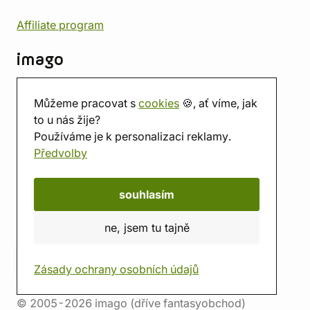
Affiliate program
imago
Kontakt
Můžeme pracovat s
cookies
🍪, ať víme, jak
Prodejna
to u nás žije?
Herna
Používáme je k personalizaci reklamy.
O nás
Předvolby
Hodnocení obchodu
Dárkové poukazy
Kalendář
souhlasím
imago.blog
ne, jsem tu tajně
Zásady ochrany osobních údajů
© 2005-2026 imago (dříve fantasyobchod)