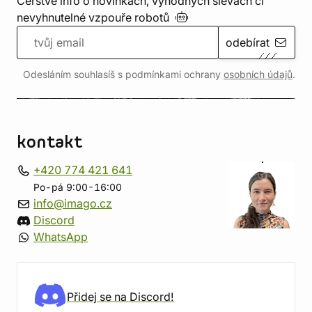
Čerstvé info o novinkách, výhodných slevách či
nevyhnutelné vzpouře
robotů
odebírat
Odesláním souhlasíš s podmínkami ochrany
osobních údajů
.
kontakt
+420 774 421 641
Po-pá 9:00-16:00
info@imago.cz
Discord
WhatsApp
Přidej se na Discord!