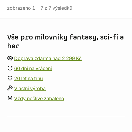
zobrazeno
1
-
7
z
7
výsledků
Informace o obchodu
Vše pro milovníky fantasy, sci-fi a
her
Doprava zdarma nad 2 299 Kč
60 dní na vrácení
20 let na trhu
Vlastní výroba
Vždy pečlivě zabaleno