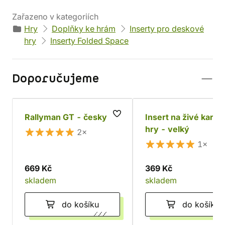
Zařazeno v kategoriích
Hry
Doplňky ke hrám
Inserty pro deskové
hry
Inserty Folded Space
Doporučujeme
Rallyman GT - česky
Insert na živé karetn
hry - velký
2×
1×
669 Kč
369 Kč
skladem
skladem
do košíku
do košíku