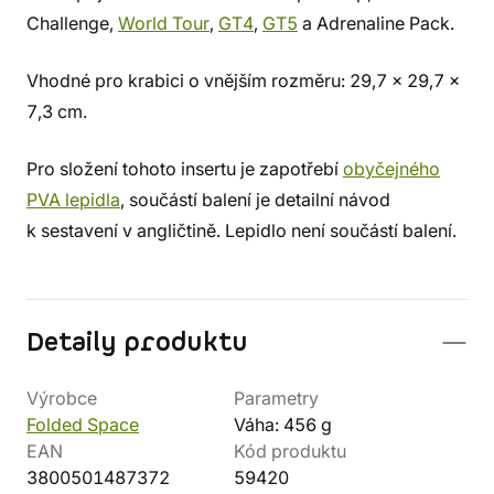
Challenge,
World Tour
,
GT4
,
GT5
a Adrenaline Pack.
Vhodné pro krabici o vnějším rozměru: 29,7 x 29,7 x
7,3 cm.
Pro složení tohoto insertu je zapotřebí
obyčejného
PVA lepidla
, součástí balení je detailní návod
k sestavení v angličtině. Lepidlo není součástí balení.
Detaily produktu
Výrobce
Parametry
Folded Space
Váha: 456 g
EAN
Kód produktu
3800501487372
59420