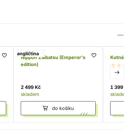
angličtina
Nippon Zaibatsu (Emperor's
Kutná Ho
edition)
2 499 Kč
1 399 Kč
skladem
skladem
do košíku