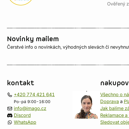
Ověřený z
Novinky mailem
Čerstvé info o novinkách, výhodných slevách či nevyhn
kontakt
nakupov
+420 774 421 641
Všechno o n
Doprava
a
Pl
Po-pá 9:00-16:00
info@imago.cz
Jak balíme zá
Discord
Reklamace a 
WhatsApp
Sledovat obj