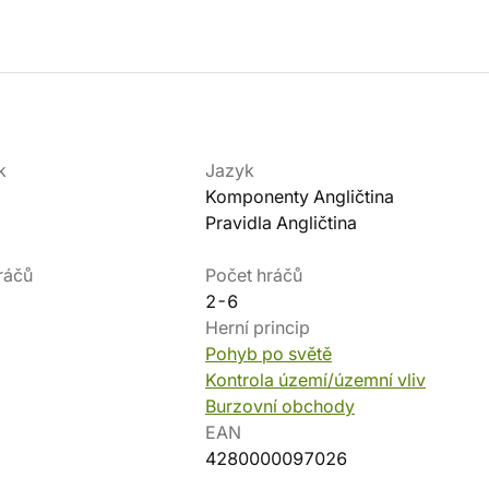
k
Jazyk
Komponenty Angličtina
Pravidla Angličtina
ráčů
Počet hráčů
2-6
Herní princip
Pohyb po světě
Kontrola území/územní vliv
Burzovní obchody
EAN
4280000097026