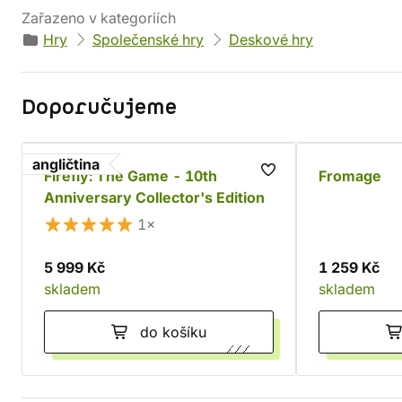
Zařazeno v kategoriích
Hry
Společenské hry
Deskové hry
Doporučujeme
angličtina
Firefly: The Game - 10th
Fromage
Anniversary Collector's Edition
1×
5 999 Kč
1 259 Kč
skladem
skladem
do košíku