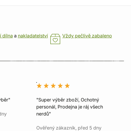
í dílna
a
nakladatelství
Vždy pečlivě zabaleno
ýběr"
"Super výběr zboží, Ochotný
personál, Prodejna je ráj všech
dny
nerdů"
Ověřený zákazník, před 5 dny