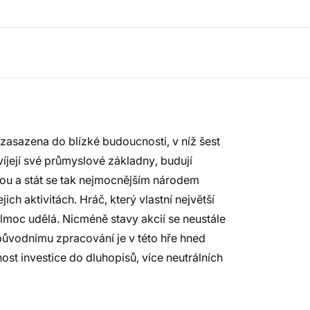
zasazena do blízké budoucnosti, v níž šest
víjejí své průmyslové základny, budují
ůdou a stát se tak nejmocnějším národem
jich aktivitách. Hráč, který vlastní největší
elmoc udělá. Nicméně stavy akcií se neustále
 původnímu zpracování je v této hře hned
st investice do dluhopisů, více neutrálních