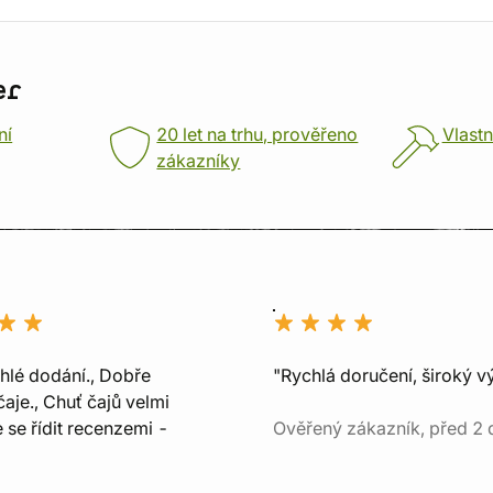
er
ní
20 let na trhu, prověřeno
Vlastn
zákazníky
chlé dodání., Dobře
"Rychlá doručení, široký v
aje., Chuť čajů velmi
e se řídit recenzemi -
Ověřený zákazník, před 2 