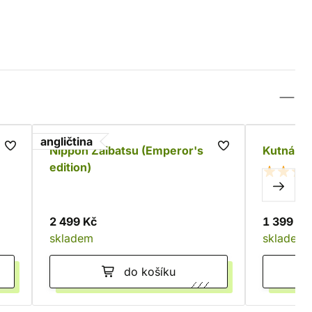
angličtina
Nippon Zaibatsu (Emperor's
Kutná Ho
edition)
2 499 Kč
1 399 Kč
skladem
skladem
do košíku