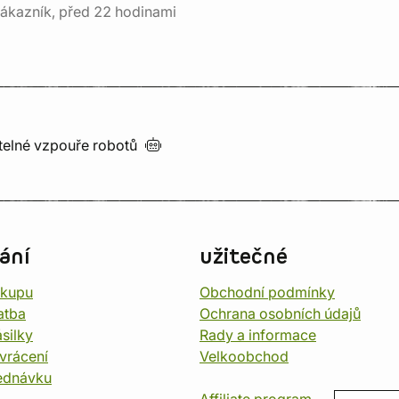
ákazník, před 22 hodinami
utelné vzpouře
robotů
ání
užitečné
ákupu
Obchodní podmínky
atba
Ochrana osobních údajů
silky
Rady a informace
vrácení
Velkoobchod
ednávku