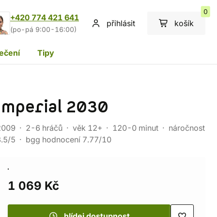
0
+420 774 421 641
přihlásit
košík
(po-pá 9:00-16:00)
ečení
Tipy
Imperial 2030
2009
2-6 hráčů
věk 12+
120-0 minut
náročnost
.5/5
bgg hodnocení 7.77/10
1 069 Kč
hlídej dostupnost