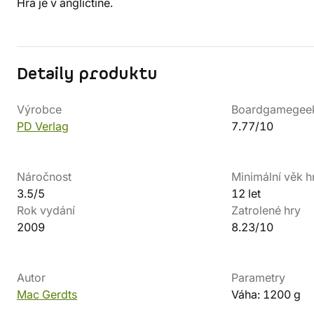
Hra je v angličtině.
Detaily produktu
Výrobce
Boardgamegee
PD Verlag
7.77/10
Náročnost
Minimální věk h
3.5/5
12 let
Rok vydání
Zatrolené hry
2009
8.23/10
Autor
Parametry
Mac Gerdts
Váha: 1200 g