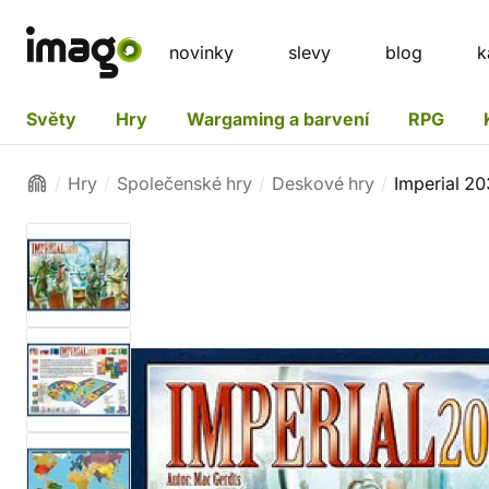
novinky
slevy
blog
k
Světy
Hry
Wargaming a barvení
RPG
Hry
Společenské hry
Deskové hry
Imperial 2