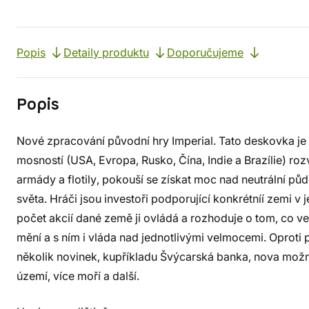
Popis
Detaily produktu
Doporučujeme
Popis
Nové zpracování původní hry Imperial. Tato deskovka je 
mosností (USA, Evropa, Rusko, Čína, Indie a Brazílie) roz
armády a flotily, pokouší se získat moc nad neutrální p
světa. Hráči jsou investoři podporující konkrétníí zemi v je
počet akcií dané země ji ovládá a rozhoduje o tom, co v
mění a s ním i vláda nad jednotlivými velmocemi. Oproti
několik novinek, kupříkladu Švýcarská banka, nova možno
území, více moří a další.