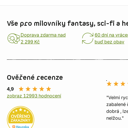
Informace o obchodu
Vše pro milovníky fantasy, sci-fi a h
Doprava zdarma nad
60 dní na vráce
2 299 Kč
buď bez obav
Ověřené recenze
4,9
zobraz 12993 hodnocení
"Velmi ry
zabalené č
dobrá , lz
nelžou."