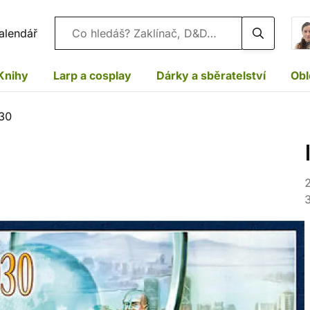
Vyhledávání
alendář
Knihy
Larp a cosplay
Dárky a sběratelství
Obl
030
3