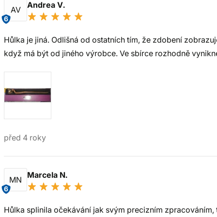
Andrea V.
AV
6
Hůlka je jiná. Odlišná od ostatních tím, že zdobení zobrazuj
když má být od jiného výrobce. Ve sbírce rozhodně vynikn
před 4 roky
Marcela N.
MN
6
Hůlka splinila očekávání jak svým precizním zpracováním, t