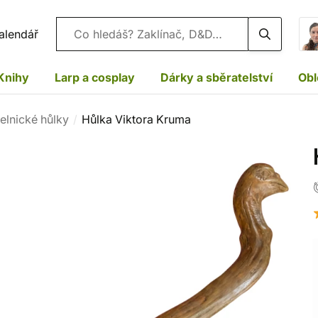
Vyhledávání
alendář
Knihy
Larp a cosplay
Dárky a sběratelství
Obl
elnické hůlky
Hůlka Viktora Kruma