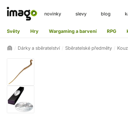
novinky
slevy
blog
k
Světy
Hry
Wargaming a barvení
RPG
Dárky a sběratelství
Sběratelské předměty
Kouz