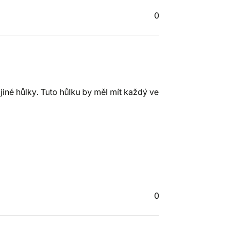
0
 jiné hůlky. Tuto hůlku by měl mít každý ve
0