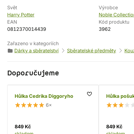
Svět
Výrobce
Harry Potter
Noble Collectio
EAN
Kód produktu
0812370014439
3962
Zařazeno v kategoriích
Dárky a sběratelství
Sběratelské předměty
Kouz
Doporučujeme
Hůlka Cedrika Diggoryho
Hůlka pošu
6×
849 Kč
849 Kč
skladem
skladem