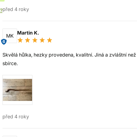
před 4 roky
í?
Martin K.
MK
6
Skvělá hůlka, hezky provedena, kvalitní. Jiná a zvláštní než
sbírce.
před 4 roky