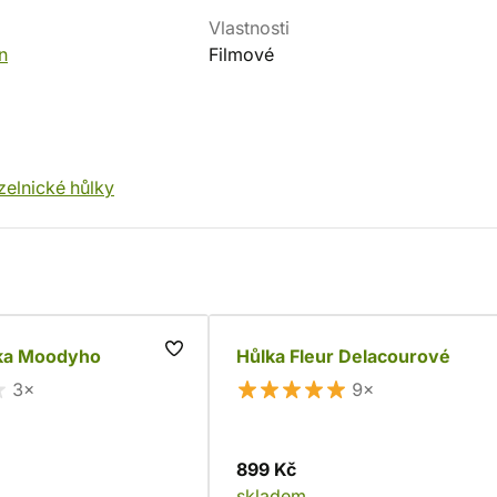
Vlastnosti
n
Filmové
elnické hůlky
ka Moodyho
Hůlka Fleur Delacourové
3×
9×
899 Kč
skladem