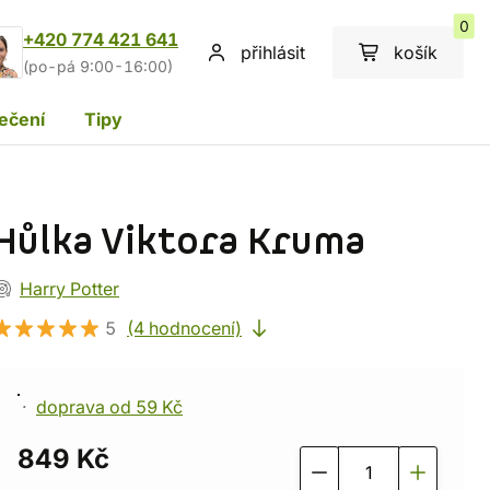
0
+420 774 421 641
přihlásit
košík
(po-pá 9:00-16:00)
ečení
Tipy
Hůlka Viktora Kruma
Harry Potter
5
(4 hodnocení)
doprava od 59 Kč
849 Kč