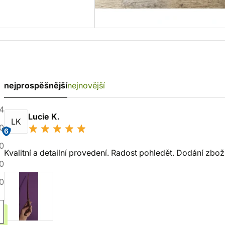
nejprospěšnější
nejnovější
4
Lucie K.
LK
0
6
0
Kvalitní a detailní provedení. Radost pohledět. Dodání zbož
0
0