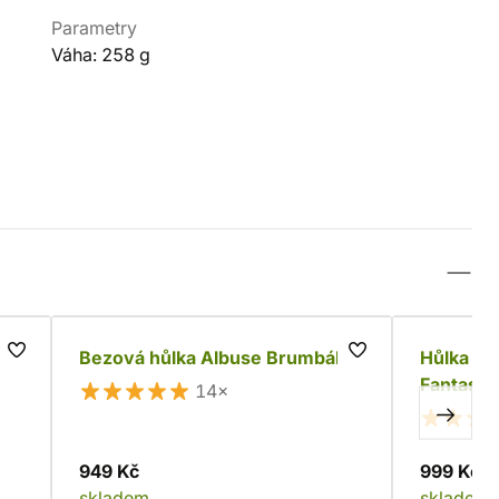
Parametry
Váha: 258 g
Bezová hůlka Albuse Brumbála
Hůlka Al
Fantastic
14×
949 Kč
999 Kč
skladem
skladem