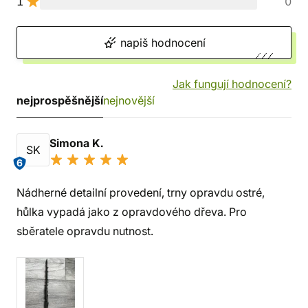
1
0
napiš hodnocení
Jak fungují hodnocení?
nejprospěšnější
nejnovější
Simona K.
SK
6
Nádherné detailní provedení, trny opravdu ostré,
hůlka vypadá jako z opravdového dřeva. Pro
sběratele opravdu nutnost.