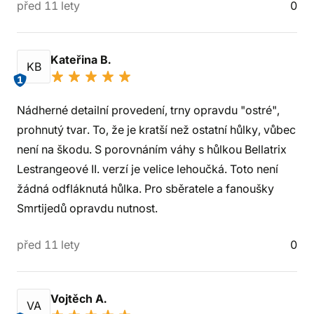
před 11 lety
0
Kateřina B.
KB
1
Nádherné detailní provedení, trny opravdu "ostré",
prohnutý tvar. To, že je kratší než ostatní hůlky, vůbec
není na škodu. S porovnáním váhy s hůlkou Bellatrix
Lestrangeové II. verzí je velice lehoučká. Toto není
žádná odfláknutá hůlka. Pro sběratele a fanoušky
Smrtijedů opravdu nutnost.
před 11 lety
0
Vojtěch A.
VA