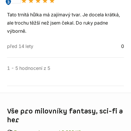
3
Tato trnitá hůlka má zajímavý tvar. Je docela krátká,
ale trochu těžší než jsem čekal. Do ruky padne
výborně.
před 14 lety
0
1
-
5
hodnocení
z
5
Informace o obchodu
Vše pro milovníky fantasy, sci-fi a
her