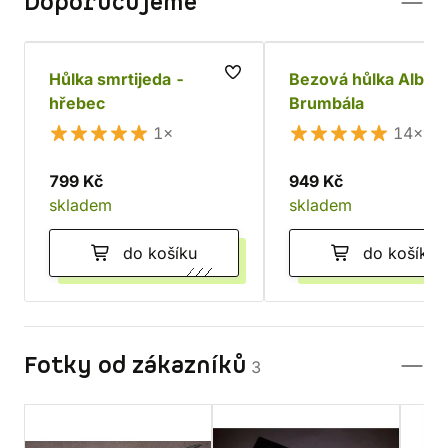
Doporučujeme
Hůlka smrtijeda -
Bezová hůlka Albus
hřebec
Brumbála
1×
14×
799 Kč
949 Kč
skladem
skladem
do košíku
do košíku
Fotky od zákazníků
3