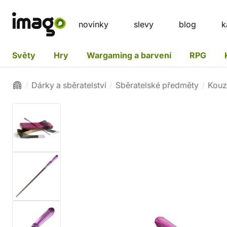
novinky
slevy
blog
k
Světy
Hry
Wargaming a barvení
RPG
Dárky a sběratelství
Sběratelské předměty
Kouz