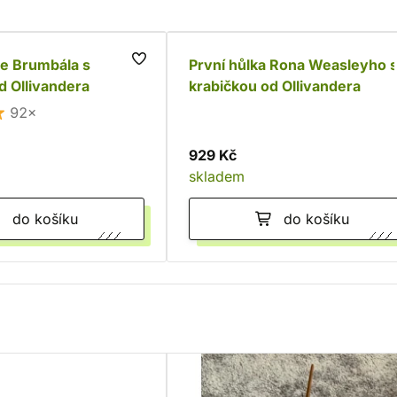
se Brumbála s
První hůlka Rona Weasleyho 
d Ollivandera
krabičkou od Ollivandera
92×
929 Kč
skladem
do košíku
do košíku