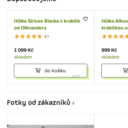
Hůlka Siriuse Blacka s krabičkou
Hůlka Albu
od Ollivandera
krabičkou o
4×
1 099 Kč
999 Kč
skladem
skladem
do košíku
Fotky od zákazníků
4