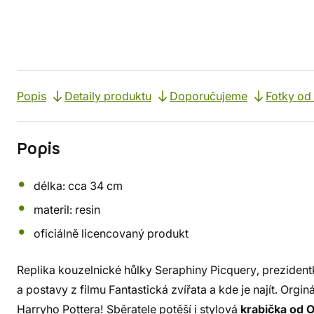
Popis
Detaily produktu
Doporučujeme
Fotky od
Popis
délka: cca 34 cm
materil: resin
oficiálně licencovaný produkt
Replika kouzelnické hůlky Seraphiny Picquery, preziden
a postavy z filmu Fantastická zvířata a kde je najít. Orgi
Harryho Pottera! Sběratele potěší i stylová
krabička od O