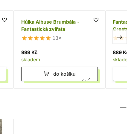
s
Hůlka Albuse Brumbála -
Fantastic
Fantastická zvířata
Creature
13×
999 Kč
889 Kč
skladem
skladem
do košíku