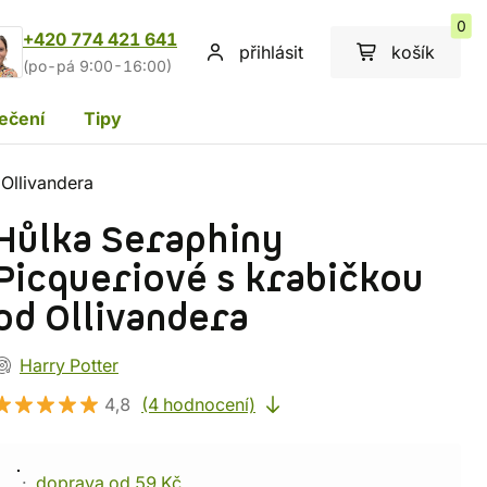
0
+420 774 421 641
přihlásit
košík
(po-pá 9:00-16:00)
ečení
Tipy
 Ollivandera
Hůlka Seraphiny
Picqueriové s krabičkou
od Ollivandera
Harry Potter
4,8
(4 hodnocení)
doprava od 59 Kč