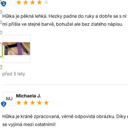
1
3
0
Hůlka je pěkná lehká. Hezky padne do ruky a dobře se s ní 
0
mi přišla ve stejné barvě, bohužel ale bez zlatého nápisu.
0
í?
před 5 lety
Michaela J.
MJ
2
Hůlka je kráně zpracovaná, věrně odpovídá obrázku. Díky rů
se vyjímá mezi ostatními!