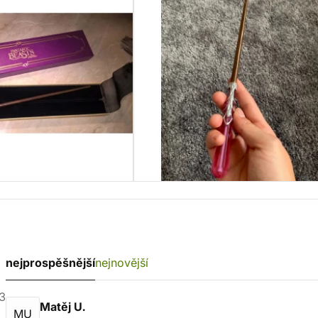
nejprospěšnější
nejnovější
3
Matěj U.
MU