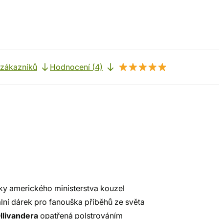
 zákazníků
Hodnocení (4)
tky amerického ministerstva kouzel
nální dárek pro fanouška příběhů ze světa
llivandera
opatřená polstrováním