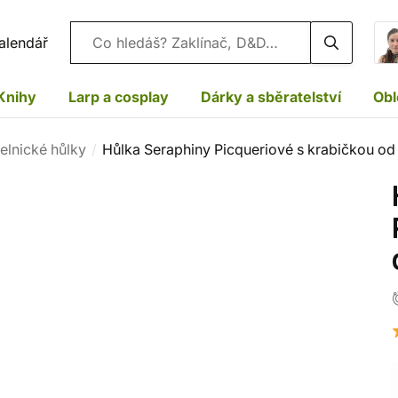
Vyhledávání
alendář
Knihy
Larp a cosplay
Dárky a sběratelství
Obl
elnické hůlky
Hůlka Seraphiny Picqueriové s krabičkou od