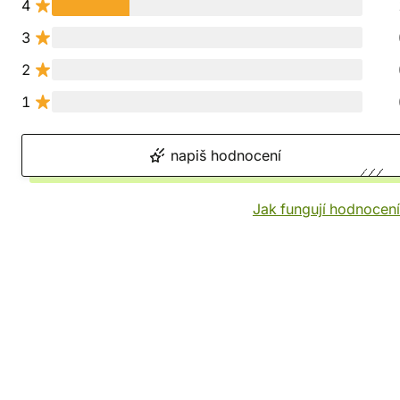
4
3
2
1
napiš hodnocení
Jak fungují hodnocen