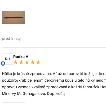
před 8 lety
Radka H.
RH
6
Hůlka je krásně zpracovaná. Ať už od barev či to že je do r
pouzdro/krabice jenom celkovému kouzlu této hůlky jenom
opravdu vysoce kvalitně zpracovaná a každý fanoušek Har
Minervy McGonagallové. Doporučuji