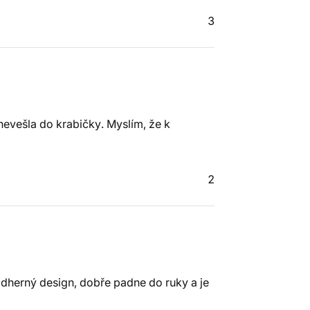
3
nevešla do krabičky. Myslím, že k
2
ádherný design, dobře padne do ruky a je