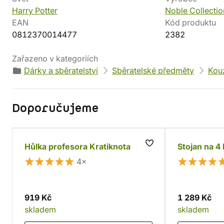
Harry Potter
Noble Collectio
EAN
Kód produktu
0812370014477
2382
Zařazeno v kategoriích
Dárky a sběratelství
Sběratelské předměty
Kouz
Doporučujeme
Hůlka profesora Kratiknota
Stojan na 4
4×
919 Kč
1 289 Kč
skladem
skladem