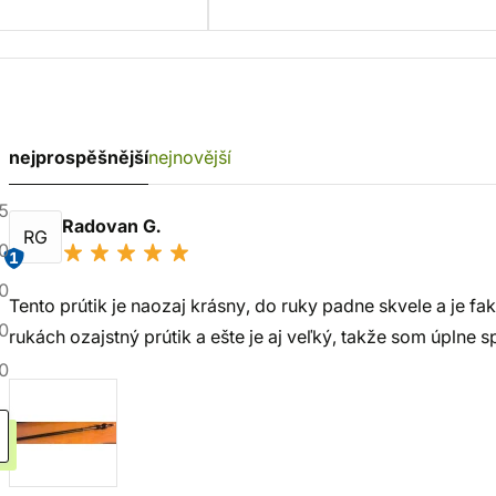
nejprospěšnější
nejnovější
5
Radovan G.
RG
0
1
0
Tento prútik je naozaj krásny, do ruky padne skvele a je fak
0
rukách ozajstný prútik a ešte je aj veľký, takže som úplne 
0