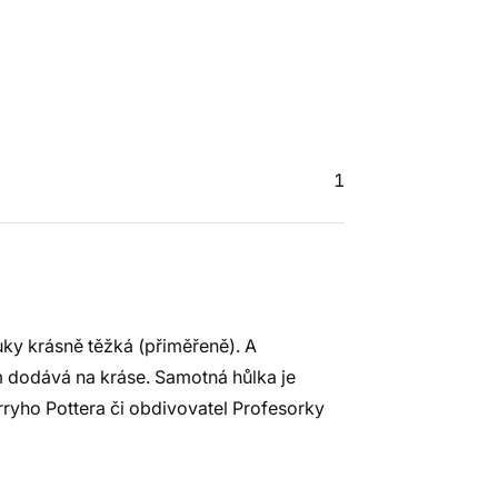
1
uky krásně těžká (přiměřeně). A
 dodává na kráse. Samotná hůlka je
ryho Pottera či obdivovatel Profesorky