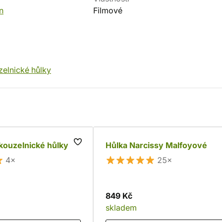
n
Filmové
elnické hůlky
 kouzelnické hůlky
Hůlka Narcissy Malfoyové
4×
25×
849 Kč
skladem