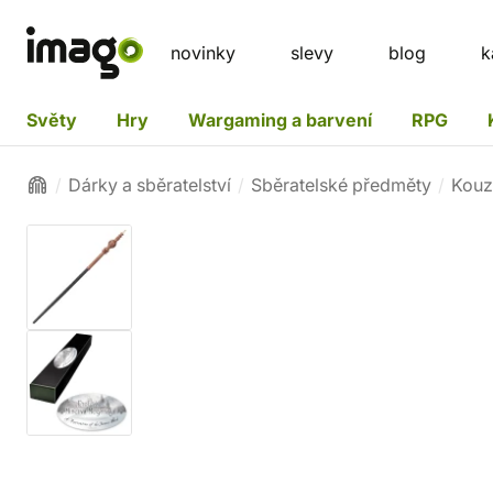
novinky
slevy
blog
k
Světy
Hry
Wargaming a barvení
RPG
Dárky a sběratelství
Sběratelské předměty
Kouz