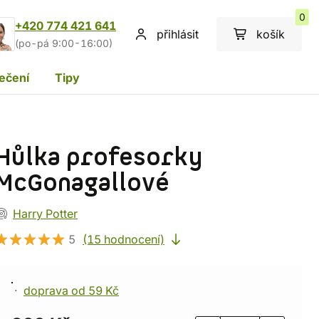
0
+420 774 421 641
přihlásit
košík
(po-pá 9:00-16:00)
ečení
Tipy
Hůlka profesorky
McGonagallové
Harry Potter
5
(15 hodnocení)
doprava od 59 Kč