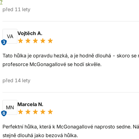
í?
před 11 lety
Vojtěch A.
VA
3
Tato hůlka je opravdu hezká, a je hodně dlouhá - skoro se 
profesorce McGonagallové se hodí skvěle.
před 14 lety
Marcela N.
MN
6
Perfektní hůlka, která k McGonagallové naprosto sedne. N
stejně dlouhá jako bezová hůlka.