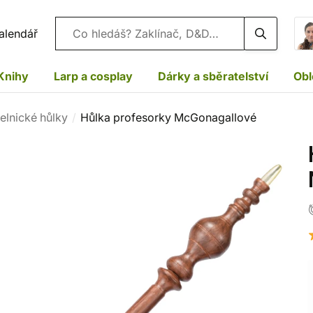
Vyhledávání
alendář
Knihy
Larp a cosplay
Dárky a sběratelství
Obl
elnické hůlky
Hůlka profesorky McGonagallové