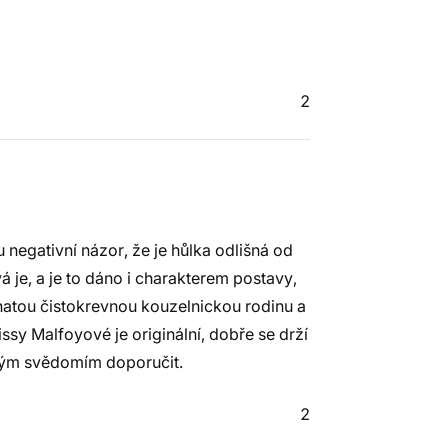
2
negativní názor, že je hůlka odlišná od
vá je, a je to dáno i charakterem postavy,
ohatou čistokrevnou kouzelnickou rodinu a
ssy Malfoyové je originální, dobře se drží
ným svědomím doporučit.
2