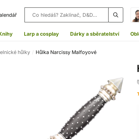
Vyhledávání
alendář
Knihy
Larp a cosplay
Dárky a sběratelství
Obl
elnické hůlky
Hůlka Narcissy Malfoyové