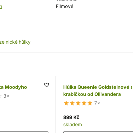
n
Filmové
elnické hůlky
ka Moodyho
Hůlka Queenie Goldsteinové 
krabičkou od Ollivandera
3×
7×
899 Kč
skladem