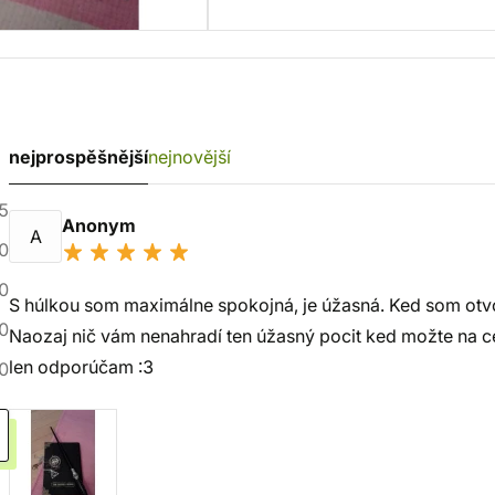
nejprospěšnější
nejnovější
5
Anonym
A
0
0
S húlkou som maximálne spokojná, je úžasná. Ked som otvo
0
Naozaj nič vám nenahradí ten úžasný pocit ked možte na c
len odporúčam :3
0