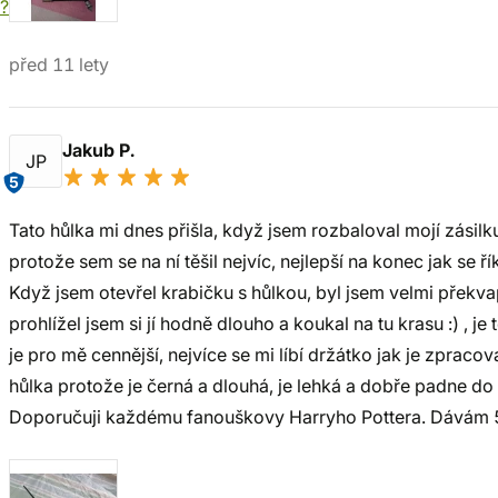
í?
před 11 lety
Jakub P.
JP
5
Tato hůlka mi dnes přišla, když jsem rozbaloval mojí zásilk
protože sem se na ní těšil nejvíc, nejlepší na konec jak se ří
Když jsem otevřel krabičku s hůlkou, byl jsem velmi překva
prohlížel jsem si jí hodně dlouho a koukal na tu krasu :) , j
je pro mě cennější, nejvíce se mi líbí držátko jak je zprac
hůlka protože je černá a dlouhá, je lehká a dobře padne do
Doporučuji každému fanouškovy Harryho Pottera. Dávám 