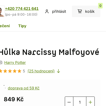
0
+420 774 421 641
přihlásit
košík
(po-pá 9:00-16:00)
ečení
Tipy
Hůlka Narcissy Malfoyové
Harry Potter
5
(25 hodnocení)
doprava od 59 Kč
849 Kč