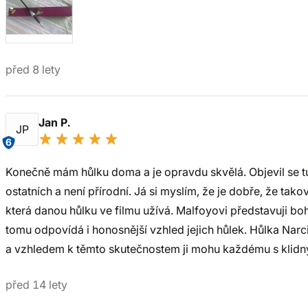
před 8 lety
Jan P.
JP
6
Konečně mám hůlku doma a je opravdu skvělá. Objevil se tu 
ostatních a není přírodní. Já si myslím, že je dobře, že tako
která danou hůlku ve filmu užívá. Malfoyovi představuji b
tomu odpovídá i honosnější vzhled jejich hůlek. Hůlka Narci
a vzhledem k těmto skutečnostem ji mohu každému s klid
před 14 lety