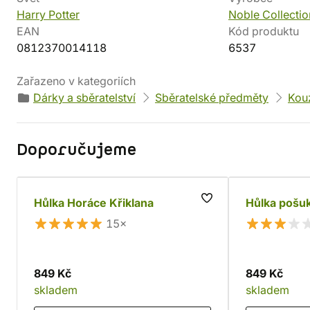
Harry Potter
Noble Collectio
EAN
Kód produktu
0812370014118
6537
Zařazeno v kategoriích
Dárky a sběratelství
Sběratelské předměty
Kouz
Doporučujeme
Hůlka Horáce Křiklana
Hůlka pošu
15×
849 Kč
849 Kč
skladem
skladem