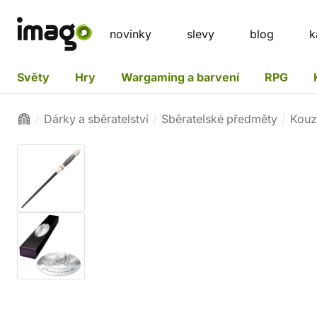
novinky
slevy
blog
k
Světy
Hry
Wargaming a barvení
RPG
Dárky a sběratelství
Sběratelské předměty
Kouz