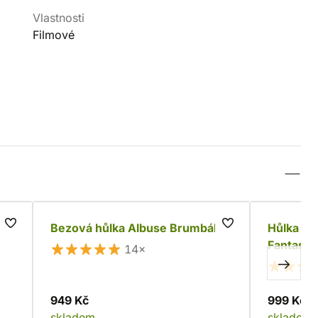
Vlastnosti
Filmové
Bezová hůlka Albuse Brumbála
Hůlka Al
Fantastic
14×
949 Kč
999 Kč
skladem
skladem