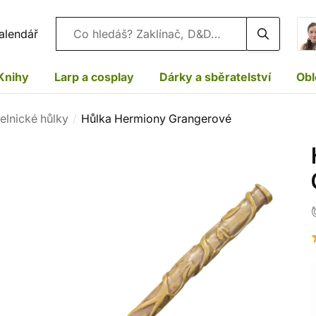
Vyhledávání
alendář
Knihy
Larp a cosplay
Dárky a sběratelství
Obl
elnické hůlky
Hůlka Hermiony Grangerové