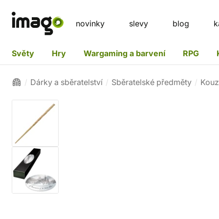
novinky
slevy
blog
k
Světy
Hry
Wargaming a barvení
RPG
Dárky a sběratelství
Sběratelské předměty
Kouz