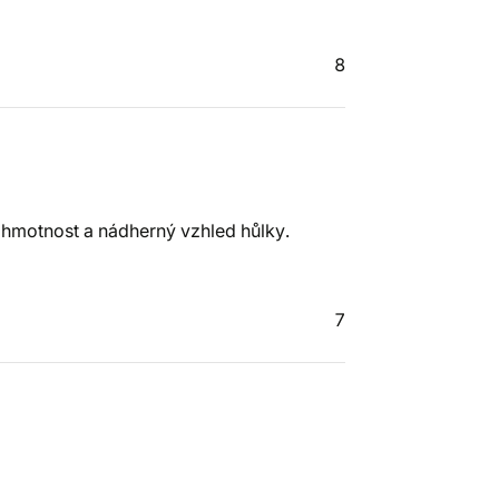
8
 hmotnost a nádherný vzhled hůlky.
7