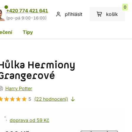
0
+420 774 421 641
přihlásit
košík
(po-pá 9:00-16:00)
ečení
Tipy
Hůlka Hermiony
Grangerové
Harry Potter
5
(22 hodnocení)
doprava od 59 Kč