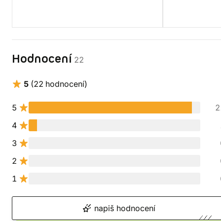
Hodnocení
22
5
(22 hodnocení)
5
2
4
3
2
1
napiš hodnocení