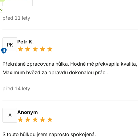
í?
před 11 lety
Petr K.
PK
4
Překrásně zpracovaná hůlka. Hodně mě překvapila kvalita,
Maximum hvězd za opravdu dokonalou práci.
před 14 lety
Anonym
A
S touto hůlkou jsem naprosto spokojená.