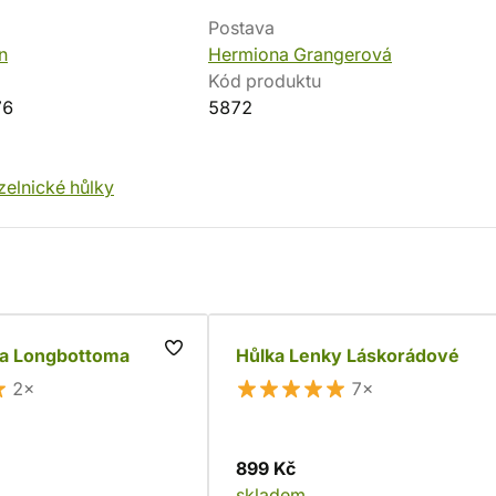
Postava
n
Hermiona Grangerová
Kód produktu
76
5872
elnické hůlky
la Longbottoma
Hůlka Lenky Láskorádové
2×
7×
899 Kč
skladem