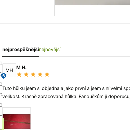
nejprospěšnější
nejnovější
1
M H.
MH
1
6
0
Tuto hůlku jsem si objednala jako první a jsem s ní velmi sp
0
velikost. Krásně zpracovaná hůlka. Fanouškům ji doporučuj
0