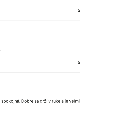
5
.
5
 spokojná. Dobre sa drží v ruke a je veľmi