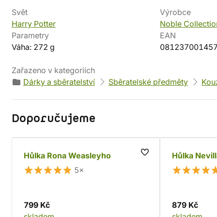
Svět
Výrobce
Harry Potter
Noble Collectio
Parametry
EAN
Váha: 272 g
08123700145
Zařazeno v kategoriích
Dárky a sběratelství
Sběratelské předměty
Kouz
Doporučujeme
Hůlka Rona Weasleyho
Hůlka Nevil
5×
799 Kč
879 Kč
skladem
skladem