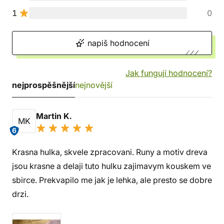
1
0
napiš hodnocení
Jak fungují hodnocení?
nejprospěšnější
nejnovější
Martin K.
MK
6
Krasna hulka, skvele zpracovani. Runy a motiv dreva
jsou krasne a delaji tuto hulku zajimavym kouskem ve
sbirce. Prekvapilo me jak je lehka, ale presto se dobre
drzi.