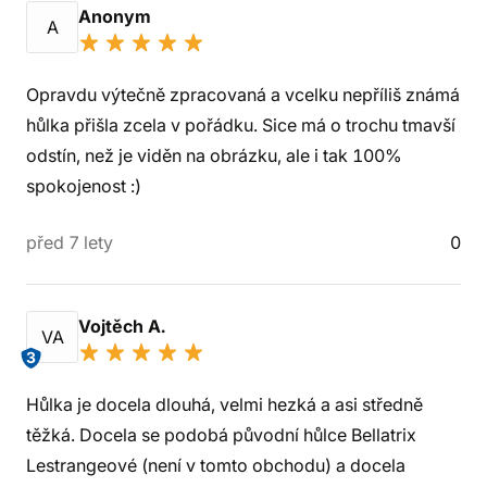
Anonym
A
Opravdu výtečně zpracovaná a vcelku nepříliš známá
hůlka přišla zcela v pořádku. Sice má o trochu tmavší
odstín, než je viděn na obrázku, ale i tak 100%
spokojenost :)
před 7 lety
0
Vojtěch A.
VA
3
Hůlka je docela dlouhá, velmi hezká a asi středně
těžká. Docela se podobá původní hůlce Bellatrix
Lestrangeové (není v tomto obchodu) a docela