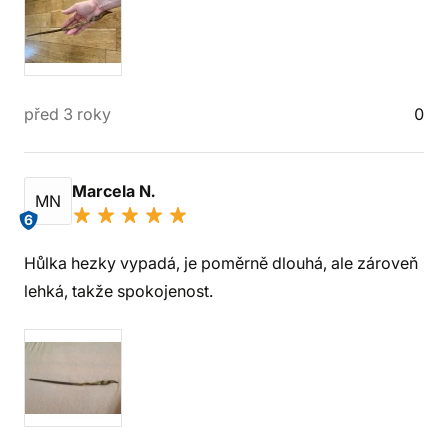
před 3 roky
0
Marcela N.
MN
6
Hůlka hezky vypadá, je poměrně dlouhá, ale zároveň
lehká, takže spokojenost.