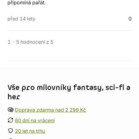
připomíná pařát.
před 14 lety
0
1
-
5
hodnocení
z
5
Informace o obchodu
Vše pro milovníky fantasy, sci-fi a
her
Doprava zdarma nad 2 299 Kč
60 dní na vrácení
20 let na trhu