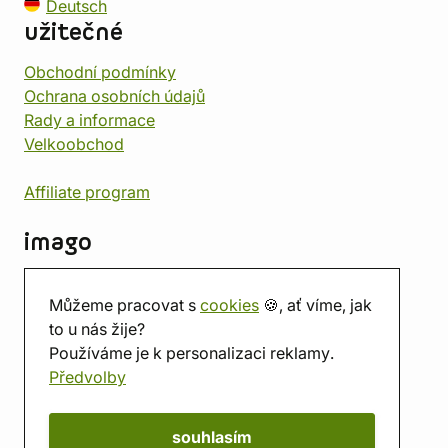
Deutsch
užitečné
Obchodní podmínky
Ochrana osobních údajů
Rady a informace
Velkoobchod
Affiliate program
imago
Kontakt
Můžeme pracovat s
cookies
🍪, ať víme, jak
Prodejna
to u nás žije?
Herna
Používáme je k personalizaci reklamy.
O nás
Předvolby
Hodnocení obchodu
Dárkové poukazy
Kalendář
souhlasím