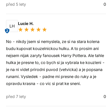
před 5 lety
0
Lucie H.
LH
2
No - nikdy jsem si nemyslela, ze si na stara kolena
budu kupovat kouzelnickou hulku. A to prosim ani
nejsem nijak zaryty fanousek Harry Pottera. Ale tahle
hulka je presne to, co bych si ja vybrala ke kouzleni -
je na ni videt prirodni puvod (vetvicka) a je popsana
runami. Vysledek - padne mi presne do ruky a je
opravdu krasna - co vic si prat ke sneni.
před 7 lety
0