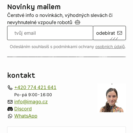
Novinky mailem
Čerstvé info o novinkách, výhodných slevách či
nevyhnutelné vzpouře
robotů
odebírat
Odesláním souhlasíš s podmínkami ochrany
osobních údajů
.
kontakt
+420 774 421 641
Po-pá 9:00-16:00
info@imago.cz
Discord
WhatsApp