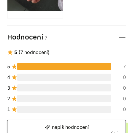
Hodnocení
7
5
(7 hodnocení)
5
7
4
0
3
0
2
0
1
0
napiš hodnocení