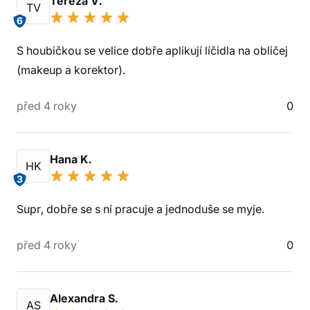
Tereza V.
TV
6
S houbičkou se velice dobře aplikují líčidla na obličej
(makeup a korektor).
před 4 roky
0
Hana K.
HK
3
Supr, dobře se s ní pracuje a jednoduše se myje.
před 4 roky
0
Alexandra S.
AS