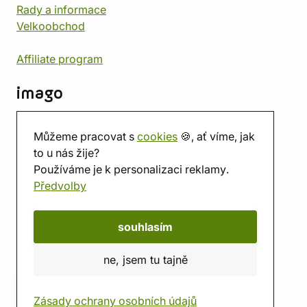
Rady a informace
Velkoobchod
Affiliate program
imago
Kontakt
Můžeme pracovat s
cookies
🍪, ať víme, jak
Prodejna
to u nás žije?
Herna
Používáme je k personalizaci reklamy.
O nás
Předvolby
Hodnocení obchodu
Dárkové poukazy
Kalendář
souhlasím
imago.blog
ne, jsem tu tajně
Zásady ochrany osobních údajů