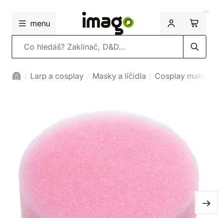
menu
Vyhledávání
Larp a cosplay
Masky a líčidla
Cosplay make-u