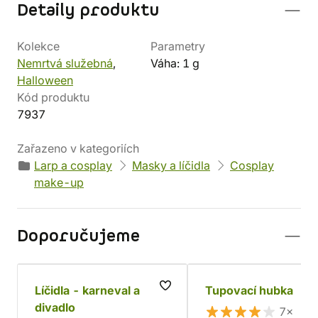
Detaily produktu
Kolekce
Parametry
Nemrtvá služebná
,
Váha: 1 g
Halloween
Kód produktu
7937
Zařazeno v kategoriích
Larp a cosplay
Masky a líčidla
Cosplay
make-up
Doporučujeme
Líčidla - karneval a
Tupovací hubka
divadlo
7×