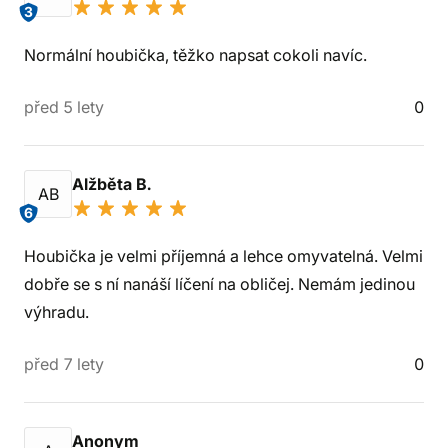
3
Normální houbička, těžko napsat cokoli navíc.
před 5 lety
0
Alžběta B.
AB
6
Houbička je velmi příjemná a lehce omyvatelná. Velmi
dobře se s ní nanáší líčení na obličej. Nemám jedinou
výhradu.
před 7 lety
0
Anonym