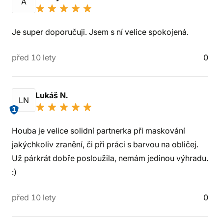
A
Je super doporučuji. Jsem s ní velice spokojená.
před 10 lety
0
Lukáš N.
LN
1
Houba je velice solidní partnerka při maskování
jakýchkoliv zranění, či při práci s barvou na obličej.
Už párkrát dobře posloužila, nemám jedinou výhradu.
:)
před 10 lety
0