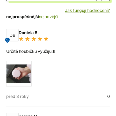
Jak fungují hodnocení?
nejprospěšnější
nejnovější
Daniela B.
DB
3
Určitě houbičku využiju!!!
před 3 roky
0