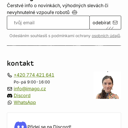
Čerstvé info o novinkách, výhodných slevách či
nevyhnutelné vzpouře
robotů
odebírat
Odesláním souhlasíš s podmínkami ochrany
osobních údajů
.
kontakt
+420 774 421 641
Po-pá 9:00-16:00
info@imago.cz
Discord
WhatsApp
Přidej se na Discord!