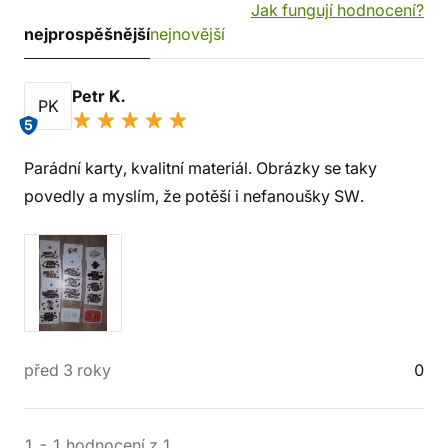
Jak fungují hodnocení?
nejprospěšnější
nejnovější
Petr K.
PK
5
Parádní karty, kvalitní materiál. Obrázky se taky
povedly a myslím, že potěší i nefanoušky SW.
před 3 roky
0
1
-
1
hodnocení
z
1