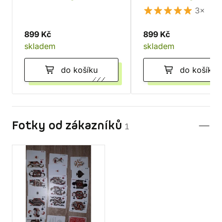
Povstalci a Impérium
(česky)
3×
899 Kč
899 Kč
skladem
skladem
do košíku
do košíku
Fotky od zákazníků
1