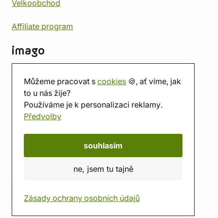
Velkoobchod
Affiliate program
imago
Kontakt
Můžeme pracovat s
cookies
🍪, ať víme, jak
Prodejna
to u nás žije?
Herna
Používáme je k personalizaci reklamy.
O nás
Předvolby
Hodnocení obchodu
Dárkové poukazy
Kalendář
souhlasím
imago.blog
ne, jsem tu tajně
Zásady ochrany osobních údajů