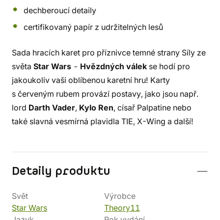
dechberoucí detaily
certifikovaný papír z udržitelných lesů
Sada hracích karet pro příznivce temné strany Síly ze
světa
Star Wars
-
Hvězdných válek
se hodí pro
jakoukoliv vaši oblíbenou karetní hru! Karty
s červeným rubem provází postavy, jako jsou např.
lord
Darth Vader
,
Kylo Ren
, císař Palpatine nebo
také slavná vesmírná plavidla TIE, X-Wing a další!
Detaily produktu
Svět
Výrobce
Star Wars
Theory11
Jazyk
Rok vydání