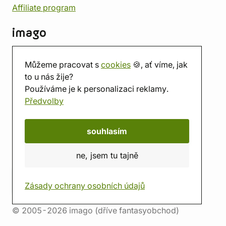
Affiliate program
imago
Kontakt
Můžeme pracovat s
cookies
🍪, ať víme, jak
Prodejna
to u nás žije?
Herna
Používáme je k personalizaci reklamy.
O nás
Předvolby
Hodnocení obchodu
Dárkové poukazy
Kalendář
souhlasím
imago.blog
ne, jsem tu tajně
Zásady ochrany osobních údajů
© 2005-2026 imago (dříve fantasyobchod)