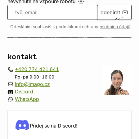
nevyhnutelné vzpouře
robotů
odebírat
Odesláním souhlasíš s podmínkami ochrany
osobních údajů
.
kontakt
+420 774 421 641
Po-pá 9:00-16:00
info@imago.cz
Discord
WhatsApp
Přidej se na Discord!