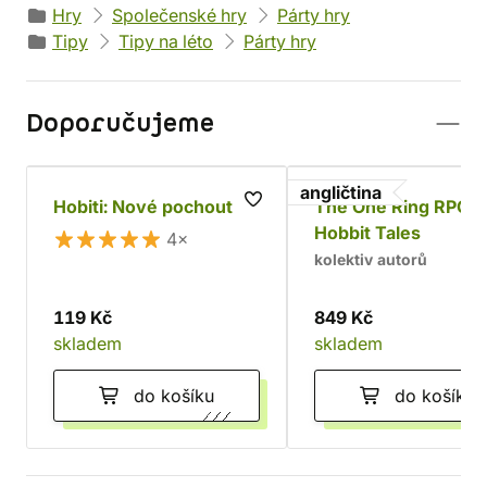
Hry
Společenské hry
Párty hry
Tipy
Tipy na léto
Párty hry
Doporučujeme
angličtina
Hobiti: Nové pochoutky
The One Ring RPG:
Hobbit Tales
4×
kolektiv autorů
119 Kč
849 Kč
skladem
skladem
do košíku
do košíku