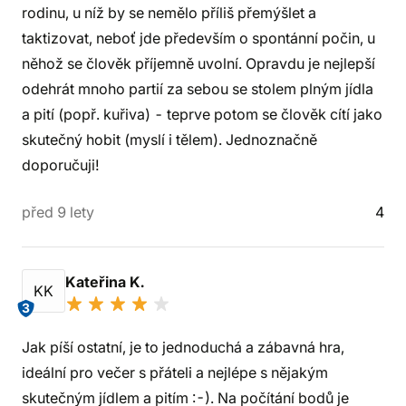
rodinu, u níž by se nemělo příliš přemýšlet a
taktizovat, neboť jde především o spontánní počin, u
něhož se člověk příjemně uvolní. Opravdu je nejlepší
odehrát mnoho partií za sebou se stolem plným jídla
a pití (popř. kuřiva) - teprve potom se člověk cítí jako
skutečný hobit (myslí i tělem). Jednoznačně
doporučuji!
před 9 lety
4
Kateřina K.
KK
3
Jak píší ostatní, je to jednoduchá a zábavná hra,
ideální pro večer s přáteli a nejlépe s nějakým
skutečným jídlem a pitím :-). Na počítání bodů je