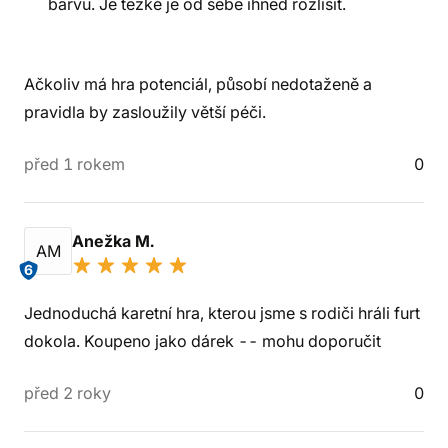
barvu. Je těžké je od sebe ihned rozlišit.
Ačkoliv má hra potenciál, působí nedotaženě a
pravidla by zasloužily větší péči.
před 1 rokem
0
Anežka M.
AM
6
Jednoduchá karetní hra, kterou jsme s rodiči hráli furt
dokola. Koupeno jako dárek -- mohu doporučit
před 2 roky
0