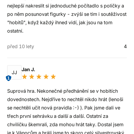
nejlepší nakreslit si jednoduché počítadlo s políčky a
po něm posunovat figurky - zvýší se tím i soutěživost
"hobitů", když každý ihned vidí, jak jsou na tom
ostatní.
před 10 lety
4
Jan J.
JJ
1
Suprová hra. Nekonečné předhánění se v hobitích
dovednostech. Nejdříve to nechtěl nikdo hrát (lenoši
se nechtěli učit nová pravidla :-) ). Pak jsme dali ve
třech první sehrávku a další a další. Ostatní za
chviličku škemrali, zda mohou hrát taky. Dostal jsem
je k Vánocům a hráli jsme to skoro celý silvestrovský