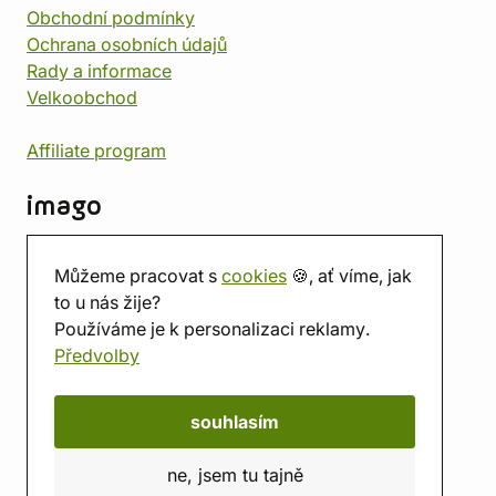
Obchodní podmínky
Ochrana osobních údajů
Rady a informace
Velkoobchod
Affiliate program
imago
Kontakt
Můžeme pracovat s
cookies
🍪, ať víme, jak
Prodejna
to u nás žije?
Herna
Používáme je k personalizaci reklamy.
O nás
Předvolby
Hodnocení obchodu
Dárkové poukazy
Kalendář
souhlasím
imago.blog
ne, jsem tu tajně