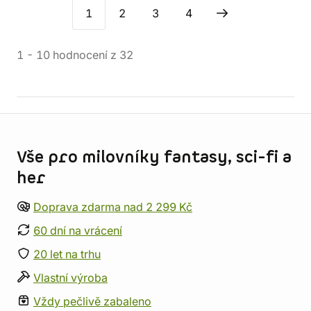
1
2
3
4
1
-
10
hodnocení
z
32
Informace o obchodu
Vše pro milovníky fantasy, sci-fi a
her
Doprava zdarma nad 2 299 Kč
60 dní na vrácení
20 let na trhu
Vlastní výroba
Vždy pečlivě zabaleno