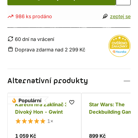
986 ks prodáno
zeptej se
60 dní na vrácení
Doprava zdarma nad 2 299 Kč
Alternativní produkty
Populární
Karetní hra Zaklínač 3:
Star Wars: The
Divoký Hon - Gwint
Deckbuilding Game 
Povstalci a Impériu
1×
1 059 Kč
899 Kč