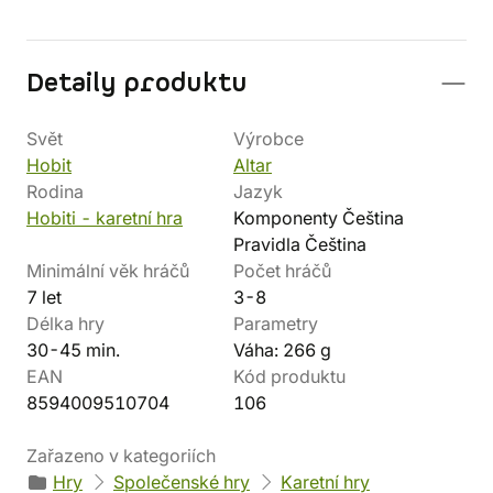
Detaily produktu
Svět
Výrobce
Hobit
Altar
Rodina
Jazyk
Hobiti - karetní hra
Komponenty Čeština
Pravidla Čeština
Minimální věk hráčů
Počet hráčů
7 let
3-8
Délka hry
Parametry
30-45 min.
Váha: 266 g
EAN
Kód produktu
8594009510704
106
Zařazeno v kategoriích
Hry
Společenské hry
Karetní hry