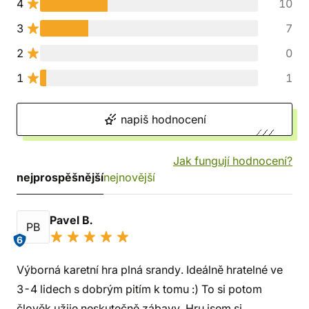
4
10
3
7
2
0
1
1
napiš hodnocení
Jak fungují hodnocení?
nejprospěšnější
nejnovější
Pavel B.
PB
6
Výborná karetní hra plná srandy. Ideálně hratelné ve
3-4 lidech s dobrým pitím k tomu :) To si potom
člověk užije neskutečně zábavy. Hru jsem si