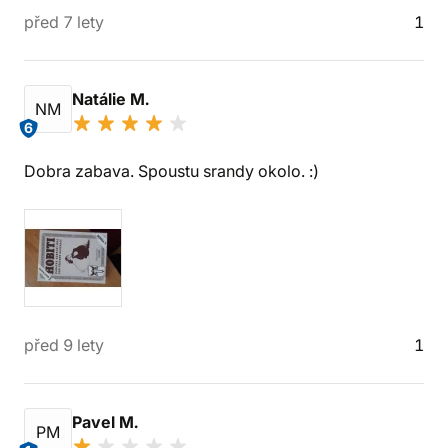
před 7 lety
1
Natálie M.
NM
6
Dobra zabava. Spoustu srandy okolo. :)
před 9 lety
1
Pavel M.
PM