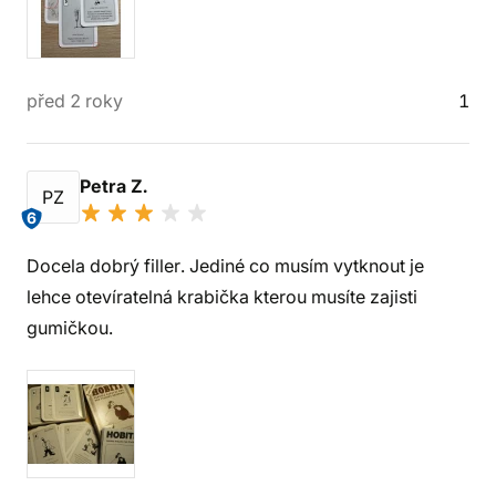
před 2 roky
1
Petra Z.
PZ
6
Docela dobrý filler. Jediné co musím vytknout je
lehce otevíratelná krabička kterou musíte zajisti
gumičkou.