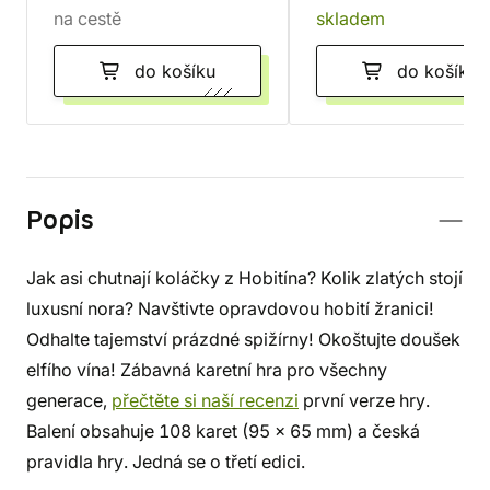
na cestě
skladem
do košíku
do košíku
Popis
Jak asi chutnají koláčky z Hobitína? Kolik zlatých stojí
luxusní nora? Navštivte opravdovou hobití žranici!
Odhalte tajemství prázdné spižírny! Okoštujte doušek
elfího vína! Zábavná karetní hra pro všechny
generace,
přečtěte si naší recenzi
první verze hry.
Balení obsahuje 108 karet (95 x 65 mm) a česká
pravidla hry. Jedná se o třetí edici.