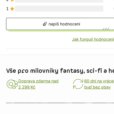
1
napiš hodnocení
Jak fungují hodnocen
Informace o obchodu
Vše pro milovníky fantasy, sci-fi a h
Doprava zdarma nad
60 dní na vráce
2 299 Kč
buď bez obav