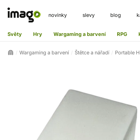
novinky
slevy
blog
k
Světy
Hry
Wargaming a barvení
RPG
Wargaming a barvení
Štětce a nářadí
Portable H