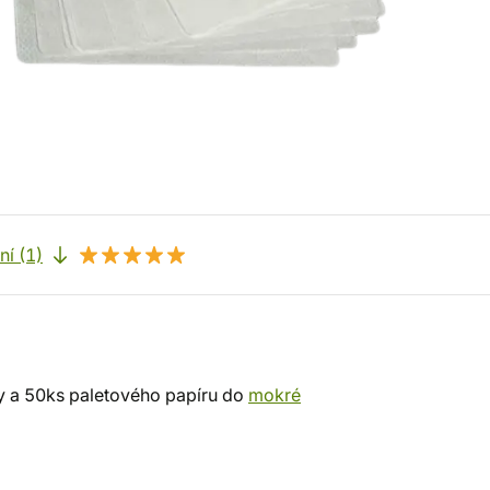
í (1)
 a 50ks paletového papíru do
mokré