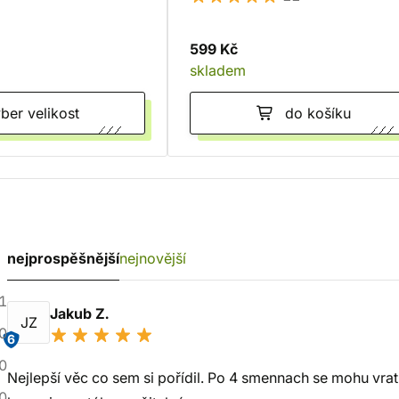
599 Kč
skladem
Vyber velikost
do košíku
nejprospěšnější
nejnovější
1
Jakub Z.
JZ
0
6
0
Nejlepší věc co sem si pořídil. Po 4 smennach se mohu vr
0