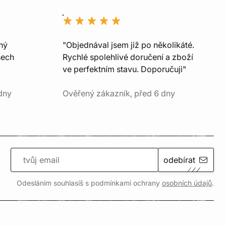
ný
"Objednával jsem již po několikáté.
šech
Rychlé spolehlivé doručení a zboží
ve perfektním stavu. Doporučuji"
dny
Ověřený zákazník, před 6 dny
odebírat
Odesláním souhlasíš s podmínkami ochrany
osobních údajů
.