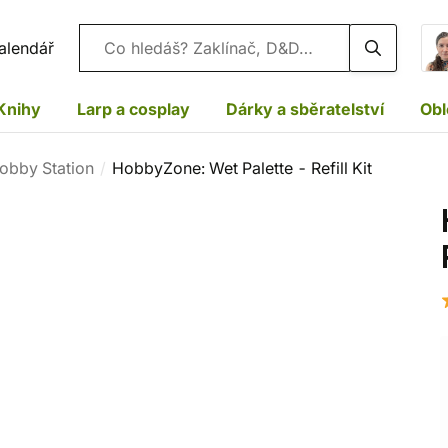
Vyhledávání
alendář
Knihy
Larp a cosplay
Dárky a sběratelství
Obl
obby Station
HobbyZone: Wet Palette - Refill Kit