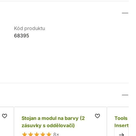
Kód produktu
68395
Stojan a modul na barvy (2
Tools an
zásuvky s oddělovači)
Insert
8×