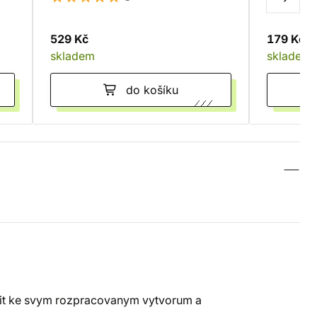
529 Kč
179 Kč
skladem
skladem
do košíku
atit ke svym rozpracovanym vytvorum a