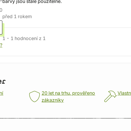
barvy jsou stále použitelné.
0
před 1 rokem
1
-
1
hodnocení
z
1
í?
er
ní
20 let na trhu, prověřeno
Vlastn
zákazníky