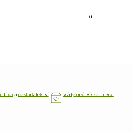
0
í dílna
a
nakladatelství
Vždy pečlivě zabaleno