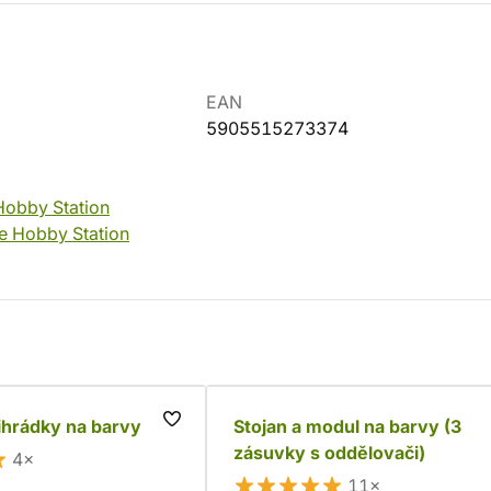
EAN
5905515273374
Hobby Station
e Hobby Station
ihrádky na barvy
Stojan a modul na barvy (3
zásuvky s oddělovači)
4×
11×