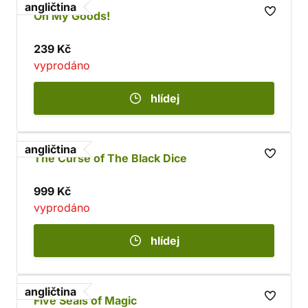
angličtina
Oh My Goods!
239 Kč
vyprodáno
hlídej
angličtina
The Curse of The Black Dice
999 Kč
vyprodáno
hlídej
angličtina
Five Seals of Magic