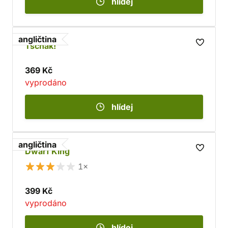
hlídej
angličtina
Tschak!
369 Kč
vyprodáno
hlídej
angličtina
Dwarf King
1×
399 Kč
vyprodáno
hlídej