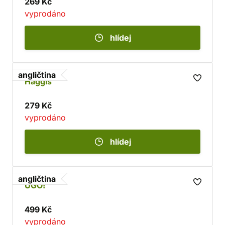
269 Kč
vyprodáno
hlídej
angličtina
Haggis
279 Kč
vyprodáno
hlídej
angličtina
UGO!
499 Kč
vyprodáno