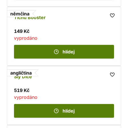
němčina
Tichu Booster
149 Kč
vyprodáno
hlídej
angličtina
Sly Dice
519 Kč
vyprodáno
hlídej