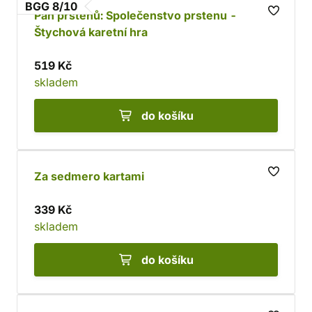
BGG 8/10
Pán prstenů: Společenstvo prstenu -
Štychová karetní hra
519 Kč
skladem
do košíku
Za sedmero kartami
339 Kč
skladem
do košíku