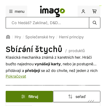
menu
Vyhledávání
Hry
Společenské hry
Herní principy
Sbírání štychů
/ produktů
Klasická mechanika známá z karetních her. Hráči
buďto najednou
vynášejí karty
, nebo je postupně
přidávají a
přebíjejí
se až do chvíle, než jeden z nich
Pokračovat
vezme celý
štych
. Pokračuje se vynesením další
karty a novým štychem.
Cílem
bývá zpravidla vzít co
nejvíce
bodovaných
karet.
filtruj
seřaď