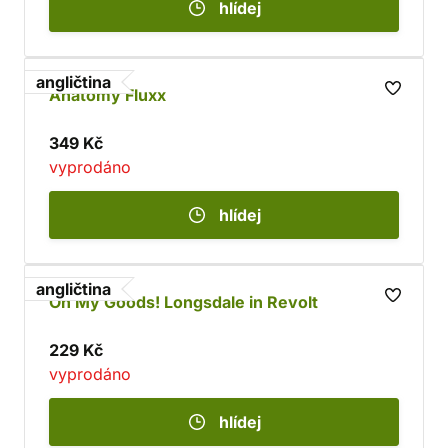
hlídej
angličtina
Anatomy Fluxx
349 Kč
vyprodáno
hlídej
angličtina
Oh My Goods! Longsdale in Revolt
229 Kč
vyprodáno
hlídej