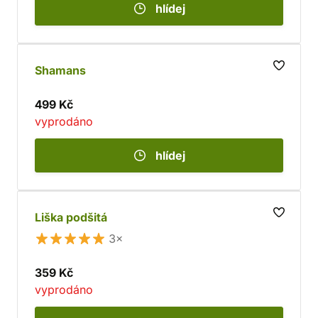
hlídej
Shamans
499 Kč
vyprodáno
hlídej
Liška podšitá
3×
359 Kč
vyprodáno