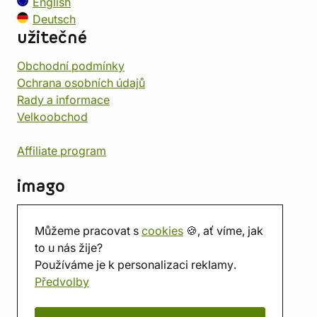
English
Deutsch
užitečné
Obchodní podmínky
Ochrana osobních údajů
Rady a informace
Velkoobchod
Affiliate program
imago
Kontakt
Můžeme pracovat s
cookies
🍪, ať víme, jak
Prodejna
to u nás žije?
Herna
Používáme je k personalizaci reklamy.
O nás
Předvolby
Hodnocení obchodu
Dárkové poukazy
Kalendář