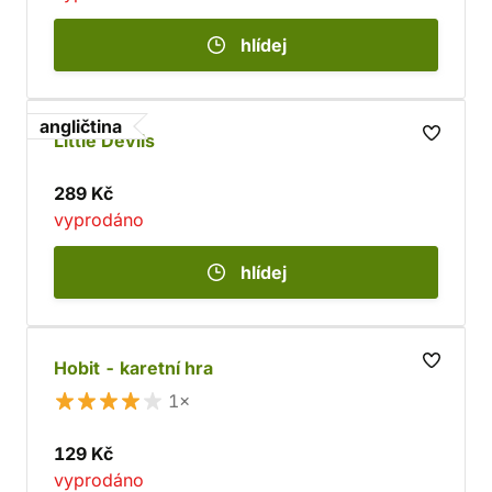
hlídej
angličtina
Little Devils
289 Kč
vyprodáno
hlídej
Hobit - karetní hra
1×
129 Kč
vyprodáno