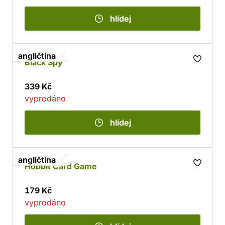
hlídej
angličtina
Black Spy
339 Kč
vyprodáno
hlídej
angličtina
Hobbit Card Game
179 Kč
vyprodáno