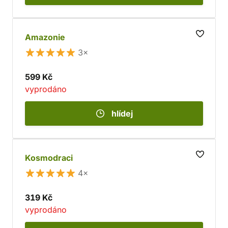
Amazonie
3×
599 Kč
vyprodáno
hlídej
Kosmodraci
4×
319 Kč
vyprodáno