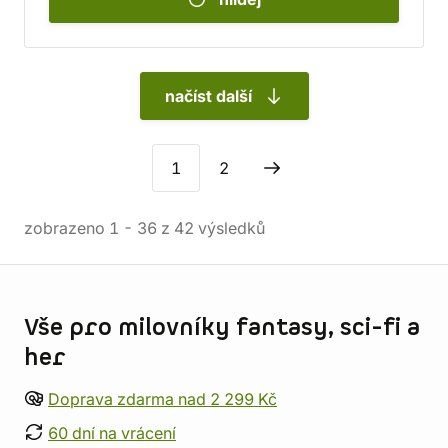
načíst další
1
2
zobrazeno
1
-
36
z
42
výsledků
Informace o obchodu
Vše pro milovníky fantasy, sci-fi a
her
Doprava zdarma nad 2 299 Kč
60 dní na vrácení