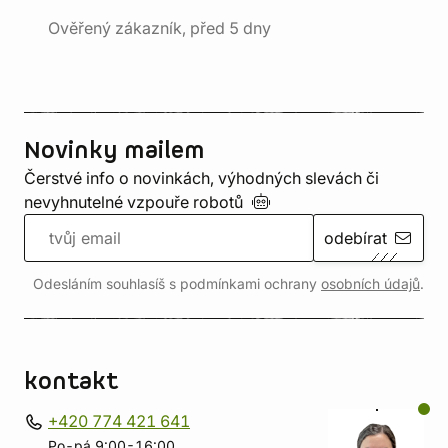
Ověřený zákazník, před 5 dny
Novinky mailem
Čerstvé info o novinkách, výhodných slevách či
nevyhnutelné vzpouře
robotů
odebírat
Odesláním souhlasíš s podmínkami ochrany
osobních údajů
.
kontakt
+420 774 421 641
Po-pá 9:00-16:00