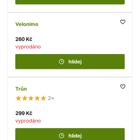
Velonimo
260 Kč
vyprodáno
hlídej
Trůn
2×
299 Kč
vyprodáno
hlídej