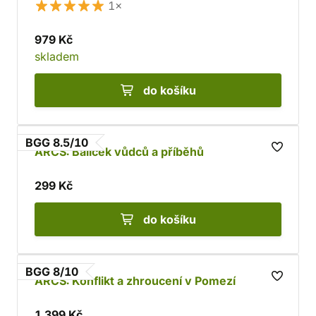
1×
979 Kč
skladem
do košíku
BGG 8.5/10
ARCS: Balíček vůdců a příběhů
299 Kč
do košíku
BGG 8/10
ARCS: Konflikt a zhroucení v Pomezí
1 399 Kč