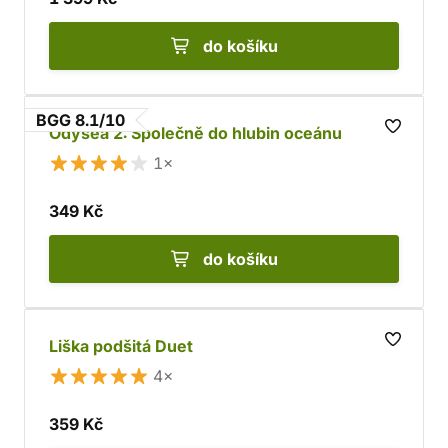
do košíku
BGG 8.1/10
Odysea 2: Společně do hlubin oceánu
1×
349 Kč
do košíku
Liška podšitá Duet
4×
359 Kč