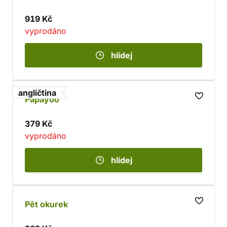
919 Kč
vyprodáno
hlídej
angličtina
Papayoo
379 Kč
vyprodáno
hlídej
Pět okurek