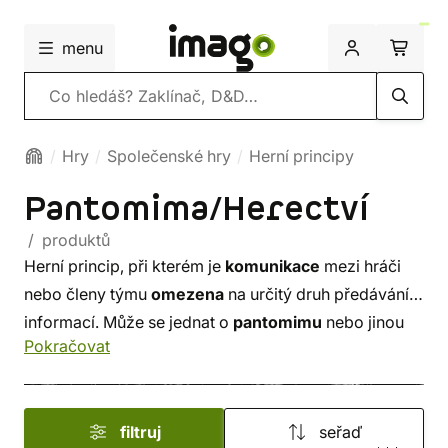
menu
Vyhledávání
Hry
Společenské hry
Herní principy
Pantomima/Herectví
/ produktů
Herní princip, při kterém je
komunikace
mezi hráči
nebo členy týmu
omezena
na určitý druh předávání
informací. Může se jednat o
pantomimu
nebo jinou
Pokračovat
formu hereckého představení, kterým hráči předávají
nápovědy
ostatním. Nejslavnějším zástupcem tohoto
herního principu jsou
Activity
.
filtruj
seřaď