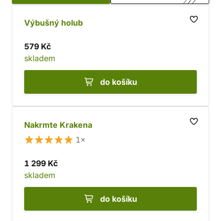
Výbušný holub
579 Kč
skladem
do košíku
Nakrmte Krakena
1×
1 299 Kč
skladem
do košíku