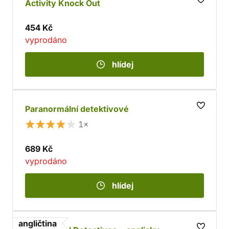
Activity Knock Out
454 Kč
vyprodáno
hlídej
Paranormální detektivové
1×
689 Kč
vyprodáno
hlídej
angličtina