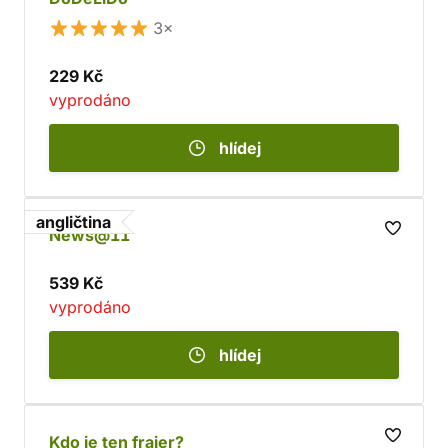
3×
229 Kč
vyprodáno
hlídej
angličtina
News@11
539 Kč
vyprodáno
hlídej
Kdo je ten frajer?