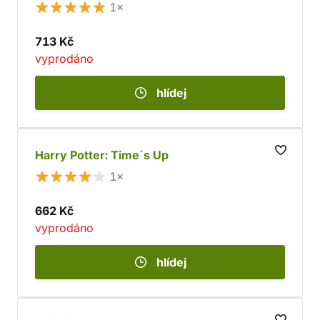
1×
713 Kč
vyprodáno
hlídej
Harry Potter: Time´s Up
1×
662 Kč
vyprodáno
hlídej