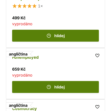
1×
499 Kč
vyprodáno
hlídej
angličtina
Funemployed
659 Kč
vyprodáno
hlídej
angličtina
Cosmocracy