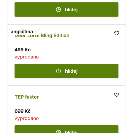
hlídej
angličtina
Deer Lord! Bling Edition
499 Kč
vyprodáno
hlídej
TEP faktor
699 Kč
vyprodáno
hlídej