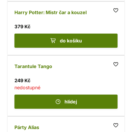
Harry Potter: Mistr čar a kouzel
379 Kč
do košíku
Tarantule Tango
249 Kč
nedostupné
hlídej
Párty Alias