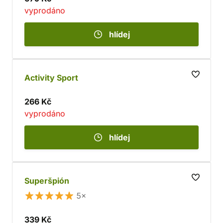
vyprodáno
hlídej
Activity Sport
266 Kč
vyprodáno
hlídej
Superšpión
5×
339 Kč