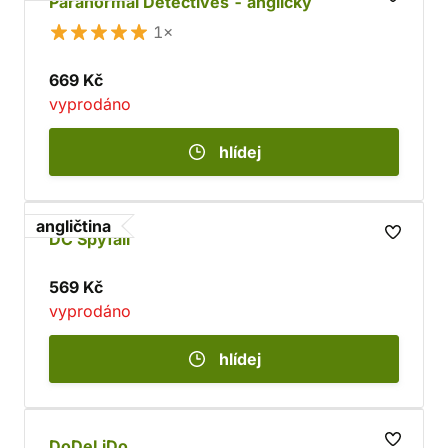
Paranormal Detectives - anglicky
1×
669 Kč
vyprodáno
hlídej
angličtina
DC Spyfall
569 Kč
vyprodáno
hlídej
DoDeLiDo