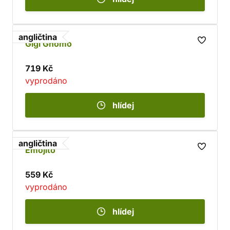
angličtina
Gigi Gnomo
719 Kč
vyprodáno
hlídej
angličtina
Emojito
559 Kč
vyprodáno
hlídej