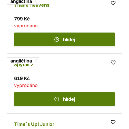
angličtina
Thank Heavens
799 Kč
vyprodáno
hlídej
angličtina
Spyfall 2
619 Kč
vyprodáno
hlídej
Time´s Up! Junior