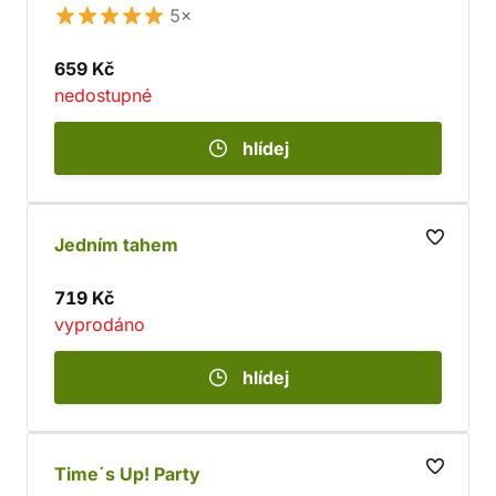
5×
659 Kč
nedostupné
hlídej
Jedním tahem
719 Kč
vyprodáno
hlídej
Time´s Up! Party