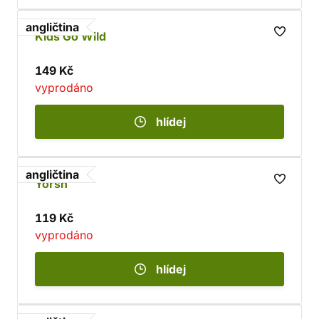
angličtina
Kids Go Wild
149 Kč
vyprodáno
hlídej
angličtina
Yorsh
119 Kč
vyprodáno
hlídej