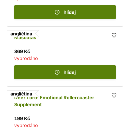
hlídej
angličtina
Mascotas
369 Kč
vyprodáno
hlídej
angličtina
Deer Lord! Emotional Rollercoaster
Supplement
199 Kč
vyprodáno