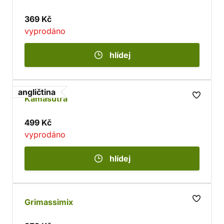
369 Kč
vyprodáno
hlídej
angličtina
Kamasutra
499 Kč
vyprodáno
hlídej
Grimassimix