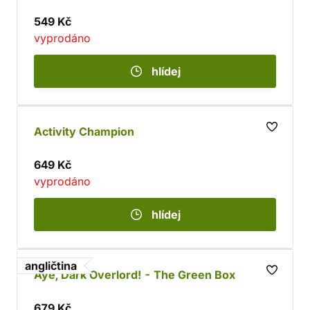
549 Kč
vyprodáno
hlídej
Activity Champion
649 Kč
vyprodáno
hlídej
angličtina
Aye, Dark Overlord! - The Green Box
679 Kč