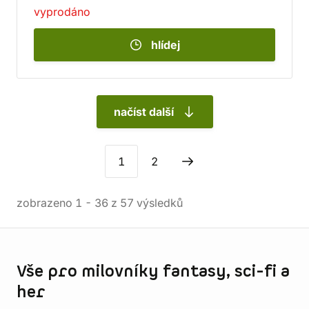
vyprodáno
hlídej
načíst další
1
2
zobrazeno
1
-
36
z
57
výsledků
Informace o obchodu
Vše pro milovníky fantasy, sci-fi a
her