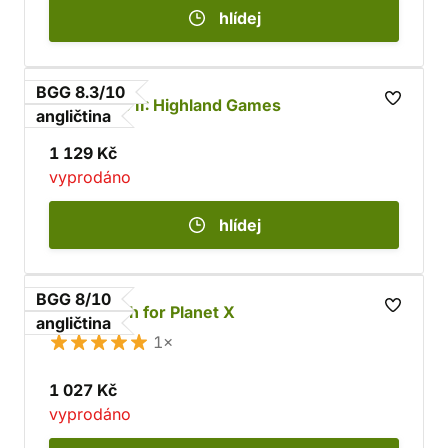
hlídej
BGG 8.3/10
Glen More II: Highland Games
angličtina
1 129 Kč
vyprodáno
hlídej
BGG 8/10
The Search for Planet X
angličtina
1×
1 027 Kč
vyprodáno