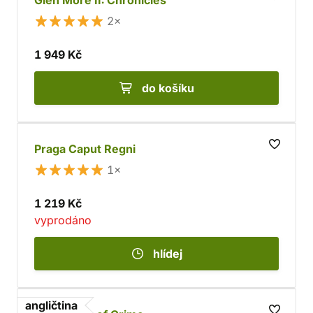
Glen More II: Chronicles
2×
1 949 Kč
do košíku
Praga Caput Regni
1×
1 219 Kč
vyprodáno
hlídej
angličtina