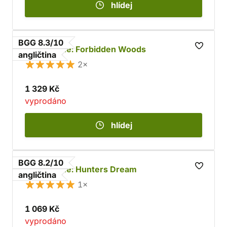
hlídej
BGG 8.3/10
Bloodborne: Forbidden Woods
angličtina
2×
1 329 Kč
vyprodáno
hlídej
BGG 8.2/10
Bloodborne: Hunters Dream
angličtina
1×
1 069 Kč
vyprodáno