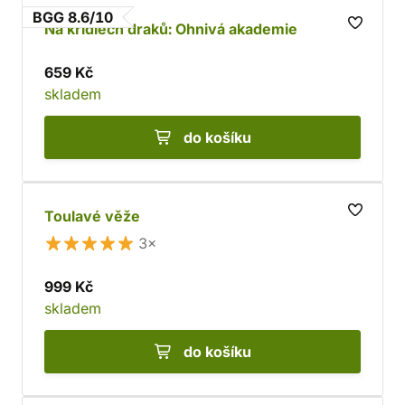
BGG 8.6/10
Na křídlech draků: Ohnivá akademie
659 Kč
skladem
do košíku
Toulavé věže
3×
999 Kč
skladem
do košíku