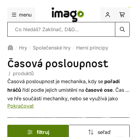
menu
Vyhledávání
Hry
Společenské hry
Herní principy
Časová posloupnost
/ produktů
Časová posloupnost je mechanika, kdy se
pořadí
hráčů
řídí podle jejich umístění na
časové ose
. Čas je
ve hře součástí mechaniky, nebo se využívá jako
Pokračovat
platidlo
. Silnější akce mohou spotřebovat více času.
Naopak hráč, který zaostane může udělat
více tahů
za sebou, pokud jsou nenáročné na čas.
filtruj
seřaď