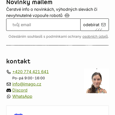
Novinky mailem
Čerstvé info o novinkách, výhodných slevách či
nevyhnutelné vzpouře
robotů
odebírat
Odesláním souhlasíš s podmínkami ochrany
osobních údajů
.
kontakt
+420 774 421 641
Po-pá 9:00-16:00
info@imago.cz
Discord
WhatsApp