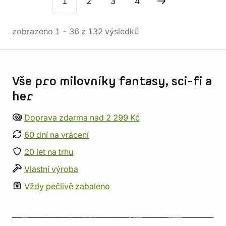
1
2
3
4
zobrazeno
1
-
36
z
132
výsledků
Informace o obchodu
Vše pro milovníky fantasy, sci-fi a
her
Doprava zdarma nad 2 299 Kč
60 dní na vrácení
20 let na trhu
Vlastní výroba
Vždy pečlivě zabaleno