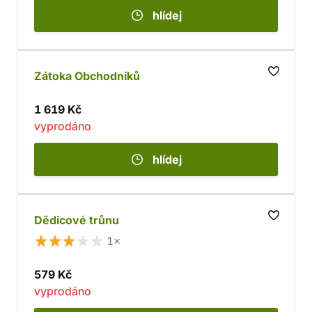
hlídej
Zátoka Obchodníků
1 619 Kč
vyprodáno
hlídej
Dědicové trůnu
1×
579 Kč
vyprodáno