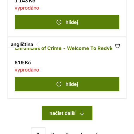
1 143 Kč
vyprodáno
hlídej
angličtina
Chronicles of Crime - Welcome To Redview
519 Kč
vyprodáno
hlídej
načíst další