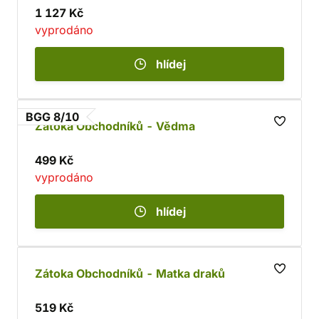
1 127 Kč
vyprodáno
hlídej
BGG 8/10
Zátoka Obchodníků - Vědma
499 Kč
vyprodáno
hlídej
Zátoka Obchodníků - Matka draků
519 Kč