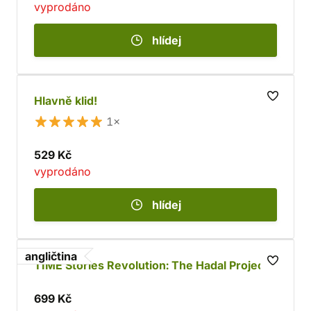
vyprodáno
hlídej
Hlavně klid!
1×
529 Kč
vyprodáno
hlídej
angličtina
TIME Stories Revolution: The Hadal Project
699 Kč