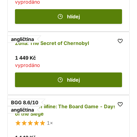
vyprodáno
hlídej
angličtina
Zona: The Secret of Chernobyl
1 449 Kč
vyprodáno
hlídej
BGG 8.6/10
This War of Mine: The Board Game - Days
angličtina
of the Siege
1×