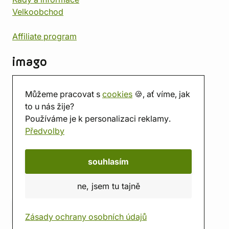
Velkoobchod
Affiliate program
imago
Kontakt
Můžeme pracovat s
cookies
🍪, ať víme, jak
Prodejna
to u nás žije?
Herna
Používáme je k personalizaci reklamy.
O nás
Předvolby
Hodnocení obchodu
Dárkové poukazy
Kalendář
souhlasím
imago.blog
ne, jsem tu tajně
Zásady ochrany osobních údajů