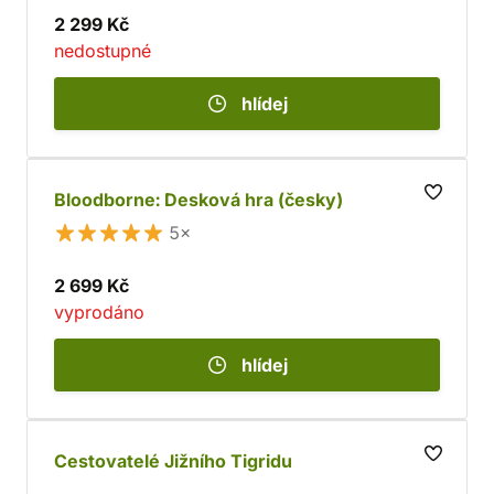
2 299 Kč
nedostupné
hlídej
Bloodborne: Desková hra (česky)
5×
2 699 Kč
vyprodáno
hlídej
Cestovatelé Jižního Tigridu