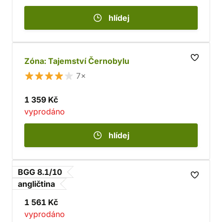
hlídej
Zóna: Tajemství Černobylu
7×
1 359 Kč
vyprodáno
hlídej
BGG 8.1/10
Maracaibo
angličtina
1 561 Kč
vyprodáno