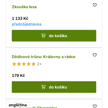
Zkouška lesa
1 133 Kč
předobjednávka
do košíku
Dědicové trůnu: Královny a rádce
2×
179 Kč
do košíku
angličtina