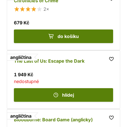
Chronicles of Crime
2×
679 Kč
do košíku
angličtina
The Last of Us: Escape the Dark
1 949 Kč
nedostupné
hlídej
angličtina
Bloodborne: Board Game (anglicky)