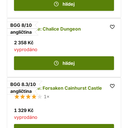
hlídej
BGG 8/10
Bloodborne: Chalice Dungeon
angličtina
2 358 Kč
vyprodáno
hlídej
BGG 8.3/10
Bloodborne: Forsaken Cainhurst Castle
angličtina
1×
1 329 Kč
vyprodáno