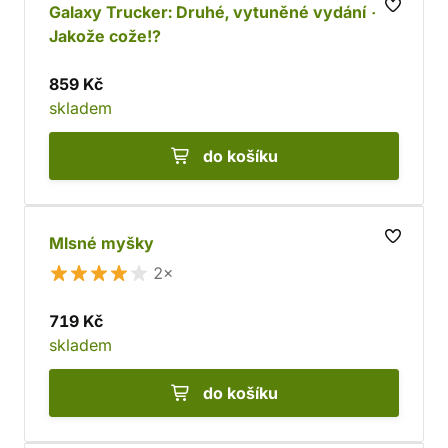
Galaxy Trucker: Druhé, vytuněné vydání -
Jakože cože!?
859 Kč
skladem
do košíku
Mlsné myšky
2×
719 Kč
skladem
do košíku