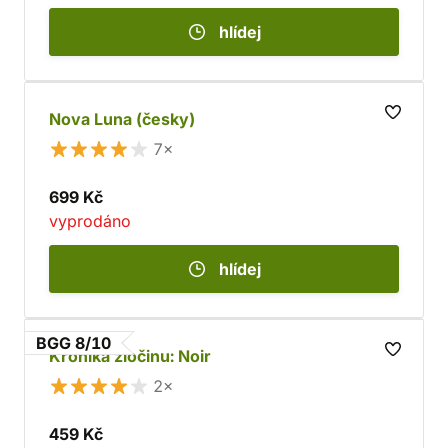
hlídej
Nova Luna (česky)
7×
699 Kč
vyprodáno
hlídej
BGG 8/10
Kronika zločinu: Noir
2×
459 Kč