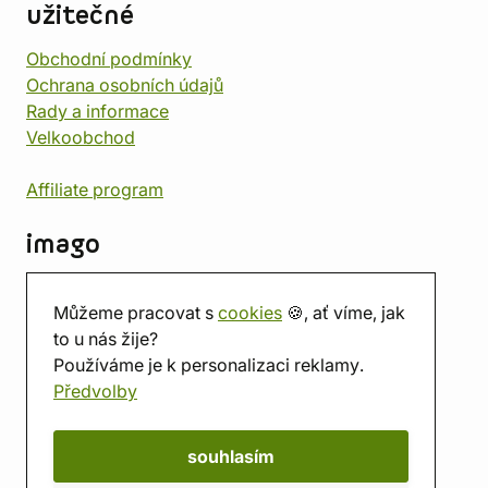
užitečné
Obchodní podmínky
Ochrana osobních údajů
Rady a informace
Velkoobchod
Affiliate program
imago
Kontakt
Můžeme pracovat s
cookies
🍪, ať víme, jak
Prodejna
to u nás žije?
Herna
Používáme je k personalizaci reklamy.
O nás
Předvolby
Hodnocení obchodu
Dárkové poukazy
Kalendář
souhlasím
imago.blog