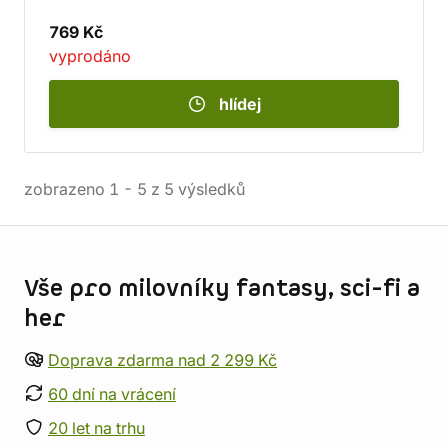
769 Kč
vyprodáno
hlídej
zobrazeno
1
-
5
z
5
výsledků
Informace o obchodu
Vše pro milovníky fantasy, sci-fi a
her
Doprava zdarma nad 2 299 Kč
60 dní na vrácení
20 let na trhu