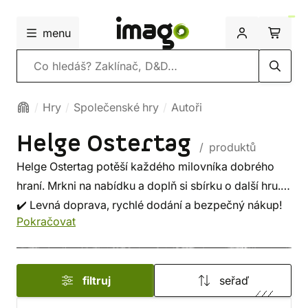
menu
Vyhledávání
Hry
Společenské hry
Autoři
Helge Ostertag
/ produktů
Helge Ostertag potěší každého milovníka dobrého
hraní. Mrkni na nabídku a doplň si sbírku o další hru.
✔️ Levná doprava, rychlé dodání a bezpečný nákup!
Pokračovat
filtruj
seřaď