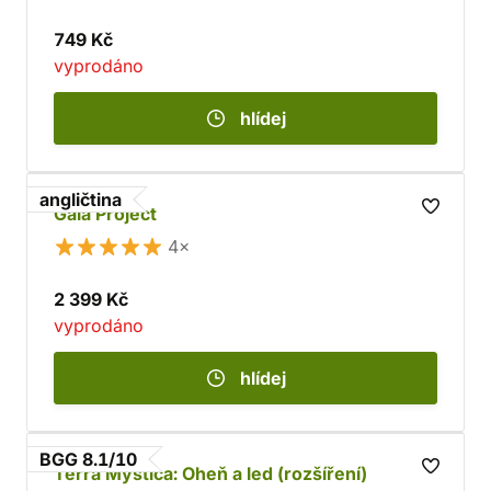
749 Kč
vyprodáno
hlídej
angličtina
Gaia Project
4×
2 399 Kč
vyprodáno
hlídej
BGG 8.1/10
Terra Mystica: Oheň a led (rozšíření)