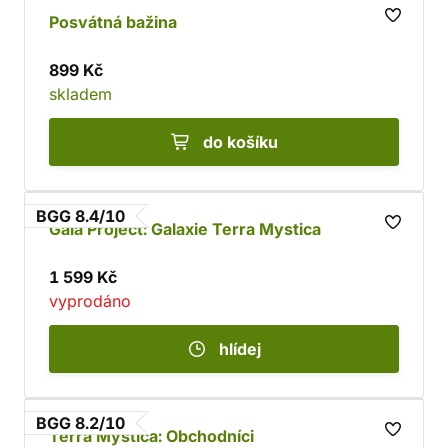
Posvátná bažina
899 Kč
skladem
do košíku
BGG 8.4/10
Gaia Project: Galaxie Terra Mystica
1 599 Kč
vyprodáno
hlídej
BGG 8.2/10
Terra Mystica: Obchodníci