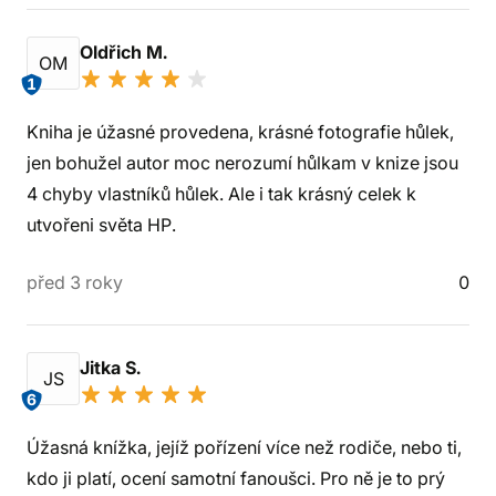
Oldřich M.
OM
1
Kniha je úžasné provedena, krásné fotografie hůlek,
jen bohužel autor moc nerozumí hůlkam v knize jsou
4 chyby vlastníků hůlek. Ale i tak krásný celek k
utvořeni světa HP.
před 3 roky
0
Jitka S.
JS
6
Úžasná knížka, jejíž pořízení více než rodiče, nebo ti,
kdo ji platí, ocení samotní fanoušci. Pro ně je to prý