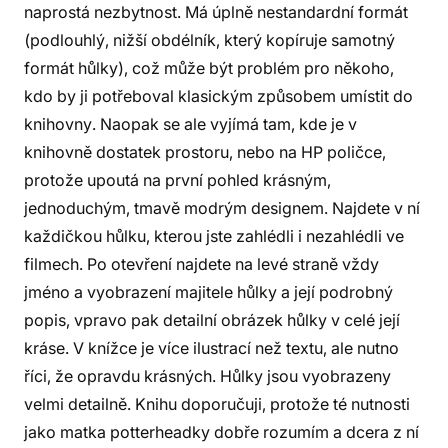
naprostá nezbytnost. Má úplně nestandardní formát
(podlouhlý, nižší obdélník, který kopíruje samotný
formát hůlky), což může být problém pro někoho,
kdo by ji potřeboval klasickým způsobem umístit do
knihovny. Naopak se ale vyjímá tam, kde je v
knihovně dostatek prostoru, nebo na HP poličce,
protože upoutá na první pohled krásným,
jednoduchým, tmavě modrým designem. Najdete v ní
každičkou hůlku, kterou jste zahlédli i nezahlédli ve
filmech. Po otevření najdete na levé straně vždy
jméno a vyobrazení majitele hůlky a její podrobný
popis, vpravo pak detailní obrázek hůlky v celé její
kráse. V knížce je více ilustrací než textu, ale nutno
říci, že opravdu krásných. Hůlky jsou vyobrazeny
velmi detailně. Knihu doporučuji, protože té nutnosti
jako matka potterheadky dobře rozumím a dcera z ní