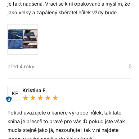
je fakt nadšená. Vrací se k ní opakovaně a myslím, že
jako velký a zapálený sběratel hůlek vždy bude.
před 4 roky
0
Kristina F.
KF
6
Pokud uvažujete o kariéře výrobce hůlek, tak tato
kniha je přesně to pravé pro vás :D pokud jste však
mudla stejně jako já, nezoufejte i tak v ní najdete
spoustu zajímavostí a skvělých fotek.