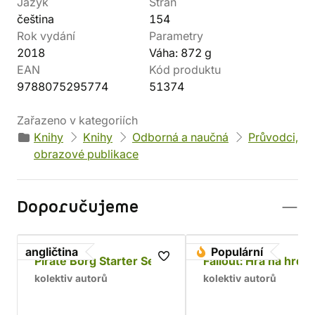
Jazyk
Stran
čeština
154
Rok vydání
Parametry
2018
Váha: 872 g
EAN
Kód produktu
9788075295774
51374
Zařazeno v kategoriích
Knihy
Knihy
Odborná a naučná
Průvodci,
obrazové publikace
Doporučujeme
angličtina
Populární
Pirate Borg Starter Set
Fallout: Hra na hrdin
kolektiv autorů
kolektiv autorů