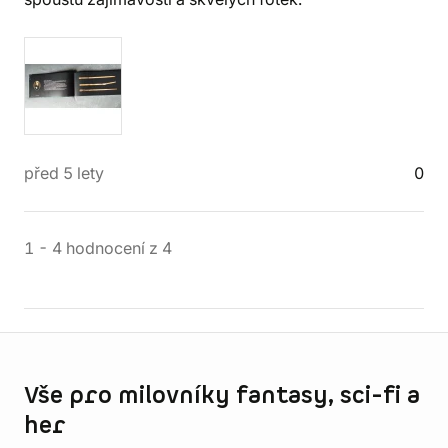
před 5 lety
0
1
-
4
hodnocení
z
4
Informace o obchodu
Vše pro milovníky fantasy, sci-fi a
her