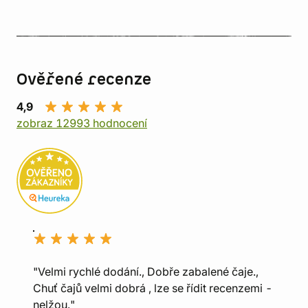
Ověřené recenze
4,9
zobraz 12993 hodnocení
"Velmi rychlé dodání., Dobře zabalené čaje.,
Chuť čajů velmi dobrá , lze se řídit recenzemi -
nelžou."