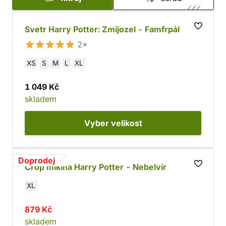
Svetr Harry Potter: Zmijozel - Famfrpál
2×
XS
S
M
L
XL
1 049 Kč
skladem
Vyber
velikost
Doprodej
Crop mikina Harry Potter - Nebelvír
XL
879 Kč
skladem