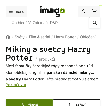
menu
Vyhledávání
Světy
Film & seriál
Harry Potter
Oblečení
Mikiny a svetry Harry
Potter
/ produktů
Mezi fanoušky čarodějné ságy rozhodně bodují ti,
kteří oblékají originální
pánské
i
dámské mikiny
a svetry
Harry Potter. Dáte přednost motivu s erbem
Pokračovat
Bradavic
nebo s
Relikvií smrti
, mikině s kapucí nebo
bez? Ať už vyberete jakkoli, věřte, že při výpravě do
Zapovězeného lesa, vám rozhodně zima nebude!
filtruj
seřaď