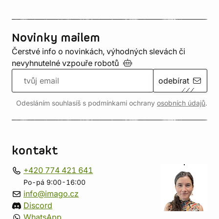
Novinky mailem
Čerstvé info o novinkách, výhodných slevách či
nevyhnutelné vzpouře
robotů
odebírat
Odesláním souhlasíš s podmínkami ochrany
osobních údajů
.
kontakt
+420 774 421 641
Po-pá 9:00-16:00
info@imago.cz
Discord
WhatsApp