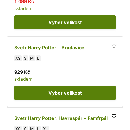
1 099 Kč
skladem
Vyber
velikost
Svetr Harry Potter - Bradavice
XS
S
M
L
929 Kč
skladem
Vyber
velikost
Svetr Harry Potter: Havraspár - Famfrpál
XS
S
M
L
XL