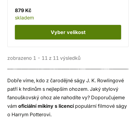
879 Kč
skladem
Vyber
velikost
zobrazeno
1
-
11
z
11
výsledků
Dobře víme, kdo z čarodějné ságy J. K. Rowlingové
patří k hrdinům s nejlepším ohozem. Jaký stylový
fanouškovský ohoz ale nahodíte vy? Doporučujeme
vám
oficiální mikiny s licencí
populární filmové ságy
o Harrym Potterovi.