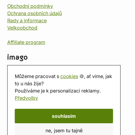
Obchodní podmínky
Ochrana osobních údajů
Rady a informace
Velkoobchod
Affiliate program
imago
Kontakt
Můžeme pracovat s
cookies
🍪, ať víme, jak
Prodejna
to u nás žije?
Herna
Používáme je k personalizaci reklamy.
O nás
Předvolby
Hodnocení obchodu
Dárkové poukazy
Kalendář
souhlasím
imago.blog
ne, jsem tu tajně