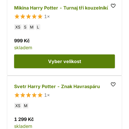
Mikina Harry Potter - Turnaj tří kouzelníků
1×
XS
S
M
L
999 Kč
skladem
Vyber
velikost
Svetr Harry Potter - Znak Havraspáru
1×
XS
M
1 299 Kč
skladem