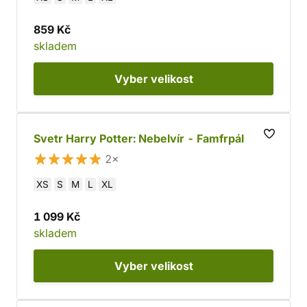
859 Kč
skladem
Vyber
velikost
Svetr Harry Potter: Nebelvír - Famfrpál
2×
XS
S
M
L
XL
1 099 Kč
skladem
Vyber
velikost