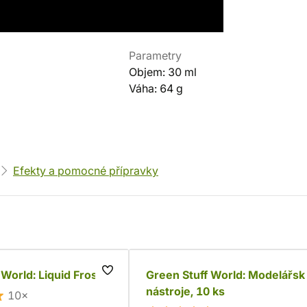
Parametry
Objem: 30 ml
Váha: 64 g
Efekty a pomocné přípravky
 World: Liquid Frost
Green Stuff World: Modelářsk
nástroje, 10 ks
10×