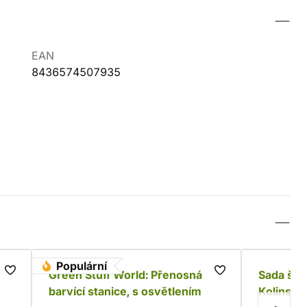
EAN
8436574507935
Populární
é
Green Stuff World: Přenosná
Sada ště
barvící stanice, s osvětlením
Kolinsky 