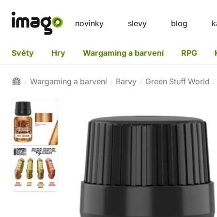
novinky
slevy
blog
k
Světy
Hry
Wargaming a barvení
RPG
Wargaming a barvení
Barvy
Green Stuff World