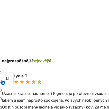
nejprospěšnější
nejnovější
1
Lydie T.
LT
0
3
0
Uzasne, krasne, nadherne :) Pigment je po otevreni vsude, a
0
lakem a jsem naprosto spokojena. Po svych neoblibenych 
Odstin pusobi mene lacine a vic jako (vzacny) kov. Za me 
0