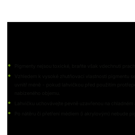
Objem lahvičky 30ml.
Vlastnosti a doporučení
:
Pigmenty nejsou toxické, braňte však vdechnutí prach
Vzhledem k vysoké zhutňovací vlastnosti pigmentu se 
uvnitř méně - pokud lahvičkou před použitím protře
nabízeného objemu.
Lahvičku uchovávejte pevně uzavřenou na chladném a 
Po nátěru či přetření médiem (i akrylovým) nebude pi