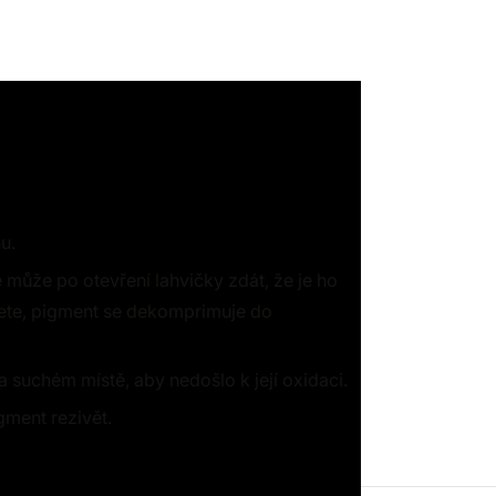
u.
může po otevření lahvičky zdát, že je ho
pete, pigment se dekomprimuje do
suchém místě, aby nedošlo k její oxidaci.
gment rezivět.