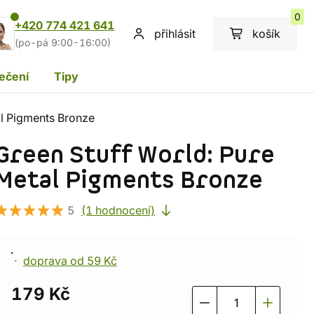
0
+420 774 421 641
přihlásit
košík
(po-pá 9:00-16:00)
ečení
Tipy
al Pigments Bronze
Green Stuff World: Pure
Metal Pigments Bronze
5
(1 hodnocení)
doprava od 59 Kč
179 Kč