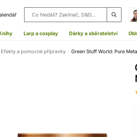
Vyhledávání
alendář
Knihy
Larp a cosplay
Dárky a sběratelství
Obl
Efekty a pomocné přípravky
Green Stuff World: Pure Met