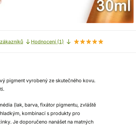
 zákazníků
Hodnocení (1)
ový pigment vyrobený ze skutečného kovu.
i.
ia (lak, barva, fixátor pigmentu, zvláště
m hladkým, kombinací s produkty pro
účinky. Je doporučeno nanášet na matných