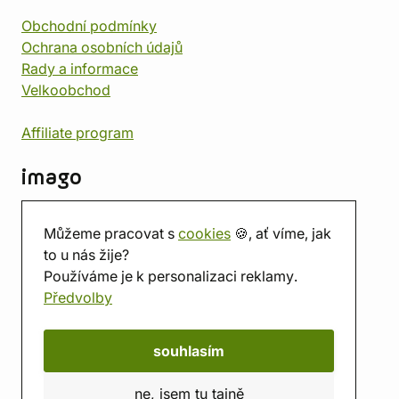
Obchodní podmínky
Ochrana osobních údajů
Rady a informace
Velkoobchod
Affiliate program
imago
Kontakt
Můžeme pracovat s
cookies
🍪, ať víme, jak
Prodejna
to u nás žije?
Herna
Používáme je k personalizaci reklamy.
O nás
Předvolby
Hodnocení obchodu
Dárkové poukazy
Kalendář
souhlasím
imago.blog
ne, jsem tu tajně