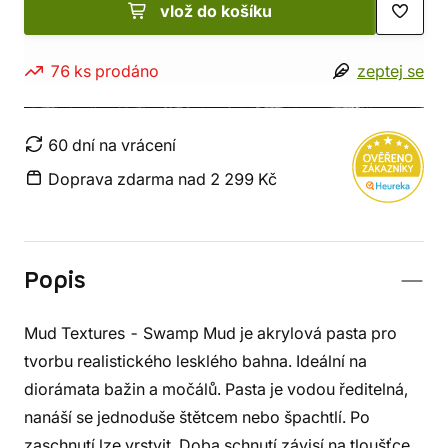
vlož do košíku
76 ks prodáno
zeptej se
60 dní na vrácení
Doprava zdarma nad 2 299 Kč
Popis
Mud Textures - Swamp Mud je akrylová pasta pro
tvorbu realistického lesklého bahna. Ideální na
diorámata bažin a močálů. Pasta je vodou ředitelná,
nanáší se jednoduše štětcem nebo špachtlí. Po
zaschnutí lze vrstvit. Doba schnutí závisí na tloušťce