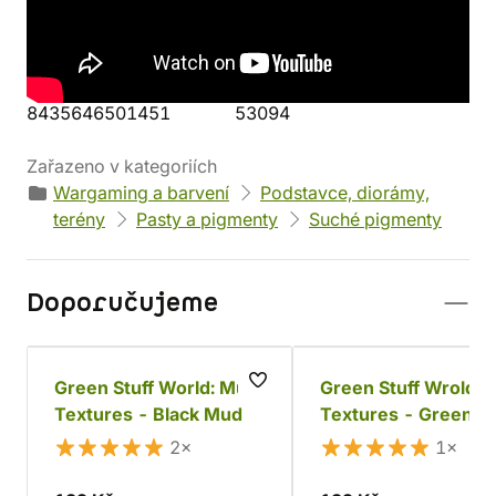
Výrobce
Parametry
Green Stuff World
Objem: 30 ml
Váha: 46 g
EAN
Kód produktu
8435646501451
53094
Zařazeno v kategoriích
Wargaming a barvení
Podstavce, diorámy,
terény
Pasty a pigmenty
Suché pigmenty
Doporučujeme
Green Stuff World: Mud
Green Stuff Wrold: 
Textures - Black Mud
Textures - Green 
2×
1×