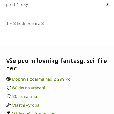
před 4 roky
0
1
-
3
hodnocení
z
3
Informace o obchodu
Vše pro milovníky fantasy, sci-fi a
her
Doprava zdarma nad 2 299 Kč
60 dní na vrácení
20 let na trhu
Vlastní výroba
Vždy pečlivě zabaleno