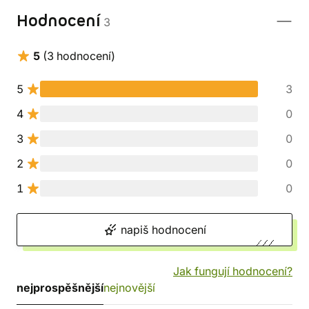
Hodnocení
3
5
(3 hodnocení)
5
3
4
0
3
0
2
0
1
0
napiš hodnocení
Jak fungují hodnocení?
nejprospěšnější
nejnovější