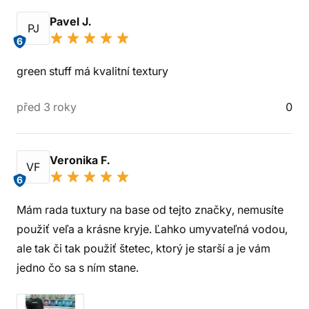
Pavel J.
PJ
6
green stuff má kvalitní textury
před 3 roky
0
Veronika F.
VF
6
Mám rada tuxtury na base od tejto značky, nemusíte
použiť veľa a krásne kryje. Ľahko umyvateľná vodou,
ale tak či tak použiť štetec, ktorý je starší a je vám
jedno čo sa s ním stane.