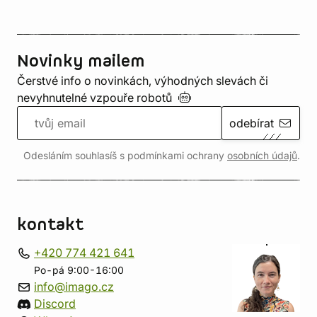
Novinky mailem
Čerstvé info o novinkách, výhodných slevách či
nevyhnutelné vzpouře
robotů
odebírat
Odesláním souhlasíš s podmínkami ochrany
osobních údajů
.
kontakt
+420 774 421 641
Po-pá 9:00-16:00
info@imago.cz
Discord