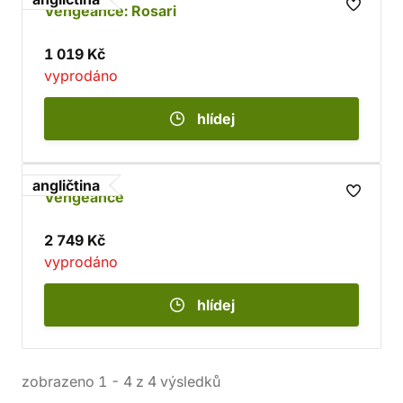
Vengeance: Rosari
1 019 Kč
vyprodáno
hlídej
angličtina
Vengeance
2 749 Kč
vyprodáno
hlídej
zobrazeno
1
-
4
z
4
výsledků