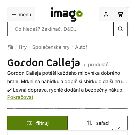
menu
Vyhledávání
Hry
Společenské hry
Autoři
Gordon Calleja
/ produktů
Gordon Calleja potěší každého milovníka dobrého
hraní. Mrkni na nabídku a doplň si sbírku o další hru.
✔️ Levná doprava, rychlé dodání a bezpečný nákup!
Pokračovat
filtruj
seřaď