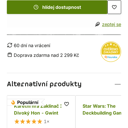
hlídej dostupnost
zeptej se
60 dní na vrácení
Doprava zdarma nad 2 299 Kč
Alternativní produkty
Populární
Karetní hra Zaklínač 3:
Star Wars: The
Divoký Hon - Gwint
Deckbuilding Game 
Povstalci a Impériu
1×