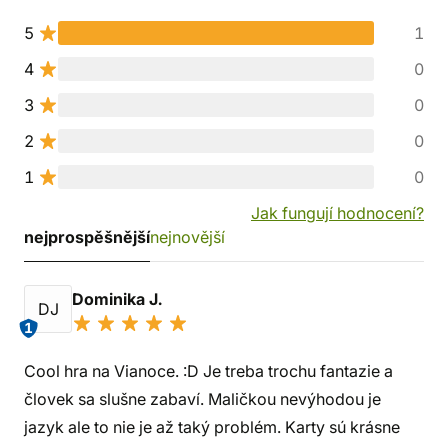
5
1
4
0
3
0
2
0
1
0
Jak fungují hodnocení?
nejprospěšnější
nejnovější
Dominika J.
DJ
1
Cool hra na Vianoce. :D Je treba trochu fantazie a
človek sa slušne zabaví. Maličkou nevýhodou je
jazyk ale to nie je až taký problém. Karty sú krásne