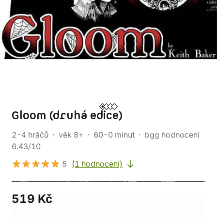
Gloom (druhá edice)
2-4 hráčů
věk 8+
60-0 minut
bgg hodnocení
6.43/10
5
(1 hodnocení)
519 Kč