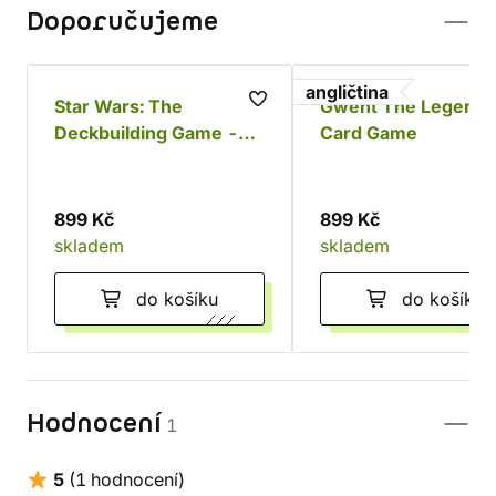
Doporučujeme
angličtina
Star Wars: The
Gwent The Legenda
Deckbuilding Game -
Card Game
Povstalci a Impérium
899 Kč
899 Kč
skladem
skladem
do košíku
do košíku
Hodnocení
1
5
(1 hodnocení)