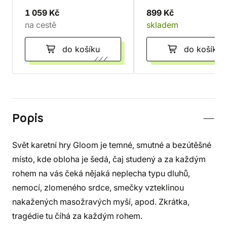
1 059 Kč
899 Kč
na cestě
skladem
do košíku
do košíku
Popis
Svět karetní hry Gloom je temné, smutné a bezútěšné
místo, kde obloha je šedá, čaj studený a za každým
rohem na vás čeká nějaká neplecha typu dluhů,
nemocí, zlomeného srdce, smečky vzteklinou
nakažených masožravých myší, apod. Zkrátka,
tragédie tu číhá za každým rohem.