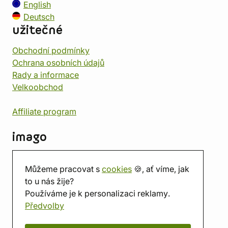
English
Deutsch
užitečné
Obchodní podmínky
Ochrana osobních údajů
Rady a informace
Velkoobchod
Affiliate program
imago
Kontakt
Můžeme pracovat s
cookies
🍪, ať víme, jak
Prodejna
to u nás žije?
Herna
Používáme je k personalizaci reklamy.
O nás
Předvolby
Hodnocení obchodu
Dárkové poukazy