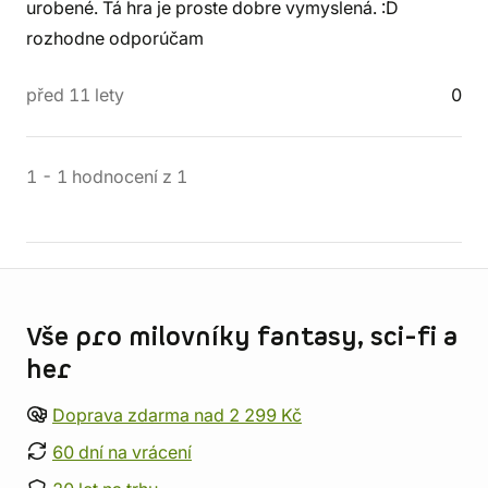
urobené. Tá hra je proste dobre vymyslená. :D
rozhodne odporúčam
před 11 lety
0
1
-
1
hodnocení
z
1
Informace o obchodu
Vše pro milovníky fantasy, sci-fi a
her
Doprava zdarma nad 2 299 Kč
60 dní na vrácení