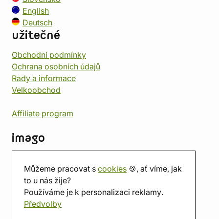
English
Deutsch
užitečné
Obchodní podmínky
Ochrana osobních údajů
Rady a informace
Velkoobchod
Affiliate program
imago
Kontakt
Můžeme pracovat s
cookies
🍪, ať víme, jak
Prodejna
to u nás žije?
Herna
Používáme je k personalizaci reklamy.
O nás
Předvolby
Hodnocení obchodu
Dárkové poukazy