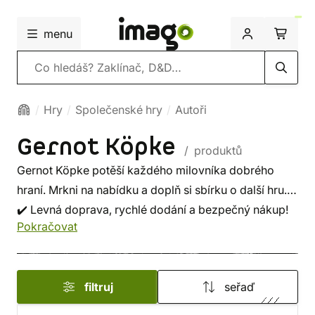
menu
Vyhledávání
Hry
Společenské hry
Autoři
Gernot Köpke
/ produktů
Gernot Köpke potěší každého milovníka dobrého
hraní. Mrkni na nabídku a doplň si sbírku o další hru.
✔️ Levná doprava, rychlé dodání a bezpečný nákup!
Pokračovat
filtruj
seřaď