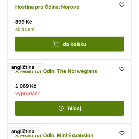
Hostina pro Ódina: Norové
899 Kč
skladem
do košíku
angličtina
A Feast for Odin: The Norwegians
1 069 Kč
vyprodáno
hlídej
angličtina
A Feast for Odin: Mini Expansion