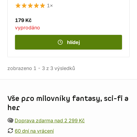
1×
179 Kč
vyprodáno
hlídej
zobrazeno
1
-
3
z
3
výsledků
Informace o obchodu
Vše pro milovníky fantasy, sci-fi a
her
Doprava zdarma nad 2 299 Kč
60 dní na vrácení