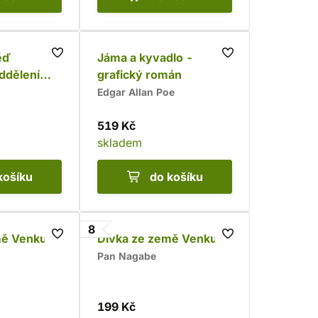
ěď
Jáma a kyvadlo -
oddělení
grafický román
Edgar Allan Poe
519 Kč
skladem
košíku
do košíku
8
mě Venku 9
Dívka ze země Venku 8
Pan Nagabe
199 Kč