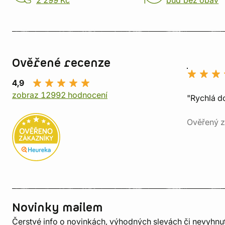
2 299 Kč
buď bez obav
Ověřené recenze
4,9
zobraz 12992 hodnocení
"Rychlá do
Ověřený z
Novinky mailem
Čerstvé info o novinkách, výhodných slevách či nevyhn