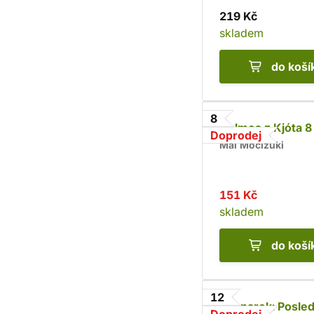
219 Kč
skladem
do koší
8
Holmes z Kjóta 8
Doprodej
Mai Močizuki
151 Kč
skladem
do koší
12
Ragnarok: Posled