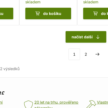
skladem
skladem
ku
do košíku
do 
načíst další
1
2
2
výsledků
er
ní
20 let na trhu, prověřeno
Vlastn