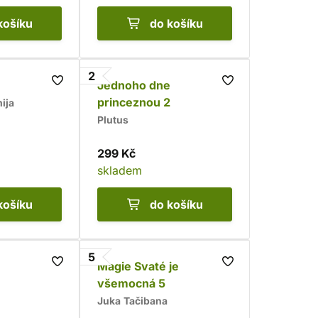
košíku
do košíku
2
Jednoho dne
princeznou 2
ija
Plutus
299 Kč
skladem
košíku
do košíku
5
Magie Svaté je
všemocná 5
Juka Tačibana