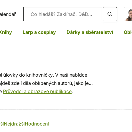
Vyhledávání
alendář
Knihy
Larp a cosplay
Dárky a sběratelství
Obl
ší úlovky do knihovničky. V naší nabídce
jdeš zde i díla oblíbených autorů, jako je
ie
Průvodci a obrazové publikace
.
ší
Nejdražší
Hodnocení