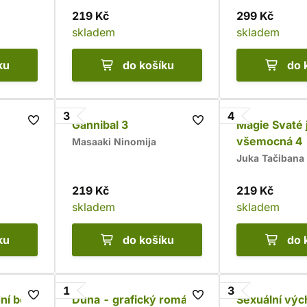
219 Kč
299 Kč
skladem
skladem
ku
do košíku
do 
3
4
Gannibal 3
Magie Svaté 
všemocná 4
Masaaki Ninomija
Juka Tačibana
219 Kč
219 Kč
skladem
skladem
ku
do košíku
do 
1
3
ní boj
Duna - grafický román
Sexuální výc