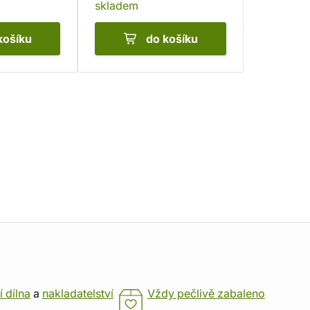
skladem
košíku
do košíku
í dílna
a
nakladatelství
Vždy pečlivě zabaleno