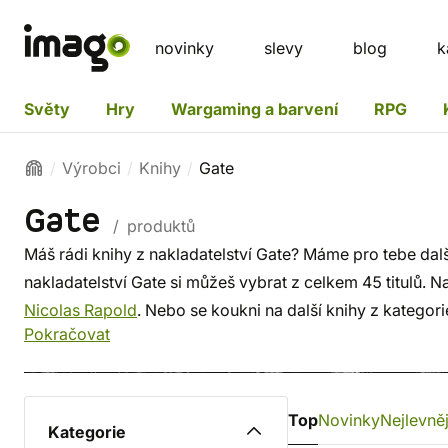
novinky
slevy
blog
k
Světy
Hry
Wargaming a barvení
RPG
Výrobci
Knihy
Gate
Gate
/ produktů
Máš rádi knihy z nakladatelství Gate? Máme pro tebe dal
nakladatelství Gate si můžeš vybrat z celkem 45 titulů. Na
Nicolas Rapold
. Nebo se koukni na další knihy z kategor
Pokračovat
Top
Novinky
Nejlevněj
Kategorie