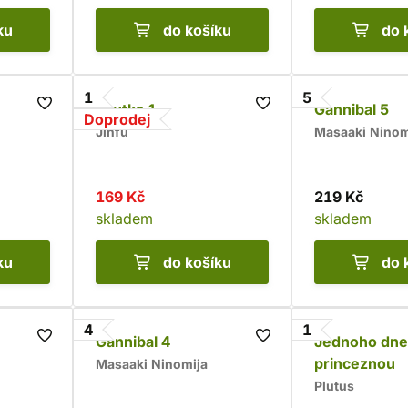
ku
do košíku
do 
1
5
Loutka 1
Gannibal 5
Doprodej
Jinfu
Masaaki Ninom
169 Kč
219 Kč
skladem
skladem
ku
do košíku
do 
4
1
Gannibal 4
Jednoho dne
princeznou
Masaaki Ninomija
Plutus