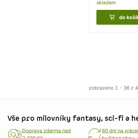
skladem
do koší
zobrazeno
1
-
36
z
4
Informace o obchodu
Vše pro milovníky fantasy, sci-fi a h
Doprava zdarma nad
60 dní na vráce