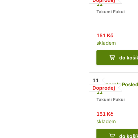
Doprodej
12
Takumi Fukui
151 Kč
skladem
do koší
11
Ragnarok: Posled
Doprodej
11
Takumi Fukui
151 Kč
skladem
do koší