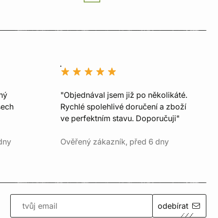
ný
"Objednával jsem již po několikáté.
šech
Rychlé spolehlivé doručení a zboží
ve perfektním stavu. Doporučuji"
dny
Ověřený zákazník, před 6 dny
odebírat