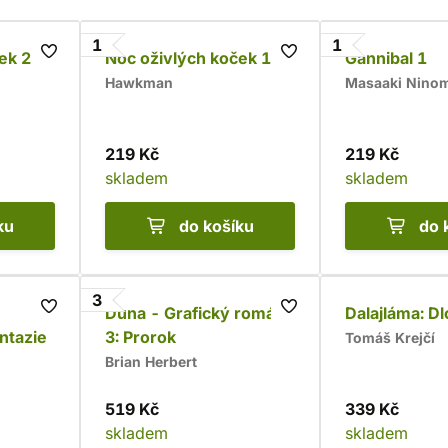
1
1
ek 2
Noc oživlých koček 1
Gannibal 1
Hawkman
Masaaki Ninom
219 Kč
219 Kč
skladem
skladem
ku
do košíku
do 
3
Duna - Grafický román
Dalajláma: D
ntazie
3: Prorok
Tomáš Krejčí
Brian Herbert
519 Kč
339 Kč
skladem
skladem