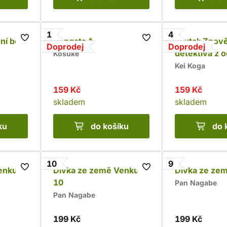
1
4
ní boj
Gangsta 1
Brutal: Zpov
Doprodej
Doprodej
detektiva z 
Kósuke
vražd 4
Kei Koga
159 Kč
159 Kč
skladem
skladem
ku
do košíku
do 
10
9
enku
Dívka ze země Venku
Dívka ze ze
10
Pan Nagabe
Pan Nagabe
199 Kč
199 Kč