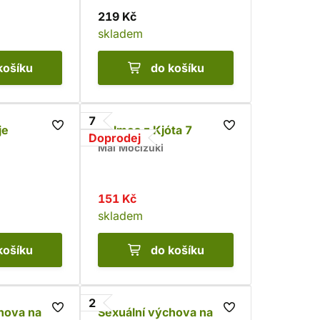
219 Kč
skladem
košíku
do košíku
7
je
Holmes z Kjóta 7
Doprodej
Mai Močizuki
151 Kč
skladem
košíku
do košíku
2
hova na
Sexuální výchova na