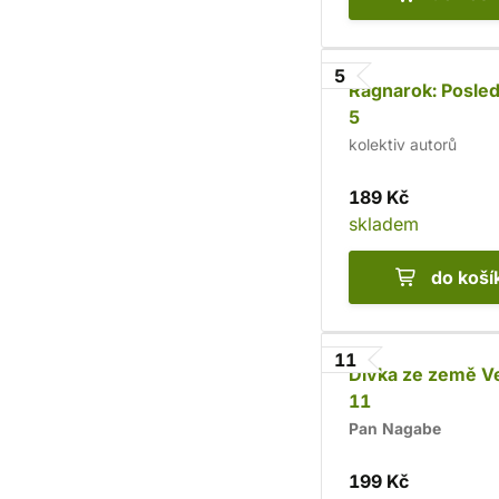
5
Ragnarok: Posled
5
kolektiv autorů
189 Kč
skladem
do koší
11
Dívka ze země V
11
Pan Nagabe
199 Kč