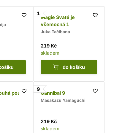
1
Magie Svaté je
všemocná 1
ija
Juka Tačibana
219 Kč
skladem
košíku
do košíku
9
louhá pouť
Gannibal 9
Masakazu Yamaguchi
219 Kč
skladem