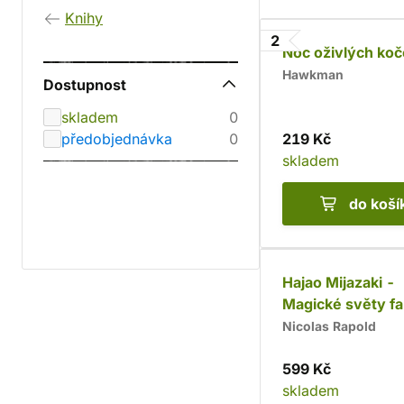
Knihy
2
Noc oživlých koč
Hawkman
Dostupnost
skladem
0
předobjednávka
0
219 Kč
skladem
do koší
Hajao Mijazaki -
Magické světy fa
Nicolas Rapold
599 Kč
skladem