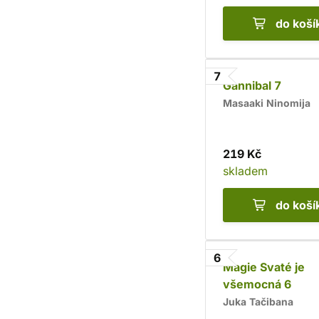
do koší
7
Gannibal 7
Masaaki Ninomija
219 Kč
skladem
do koší
6
Magie Svaté je
všemocná 6
Juka Tačibana