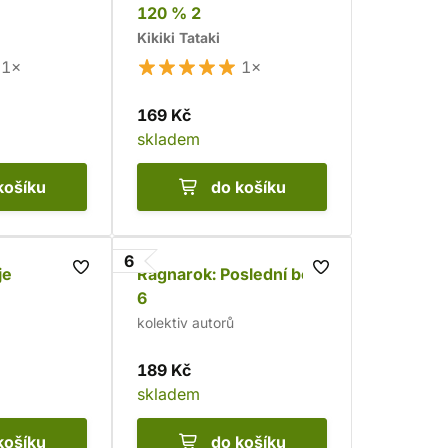
120 % 2
Kikiki Tataki
1×
1×
169 Kč
skladem
košíku
do košíku
6
je
Ragnarok: Poslední boj
6
kolektiv autorů
189 Kč
skladem
košíku
do košíku