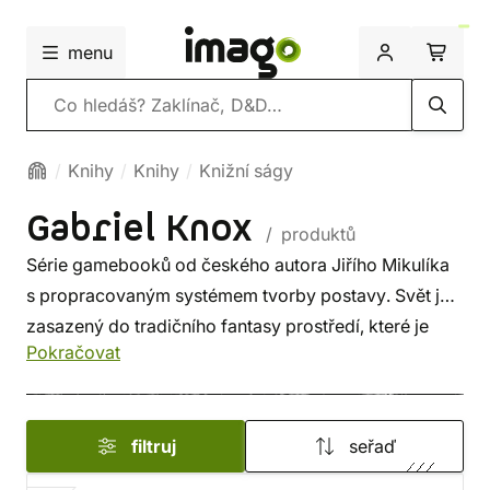
menu
Vyhledávání
Knihy
Knihy
Knižní ságy
Gabriel Knox
/ produktů
Série gamebooků od českého autora Jiřího Mikulíka
s propracovaným systémem tvorby postavy. Svět je
zasazený do tradičního fantasy prostředí, které je
Pokračovat
inspirováno legendárním Lone Wolfem.
filtruj
seřaď