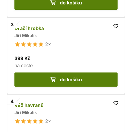
do košíku
3
Dračí hrobka
Jiří Mikulík
2×
399 Kč
na cestě
do košíku
4
Věž havranů
Jiří Mikulík
2×