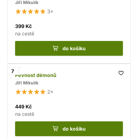
Jiří Mikulík
3×
399 Kč
na cestě
do košíku
7
Pevnost démonů
Jiří Mikulík
2×
449 Kč
na cestě
do košíku