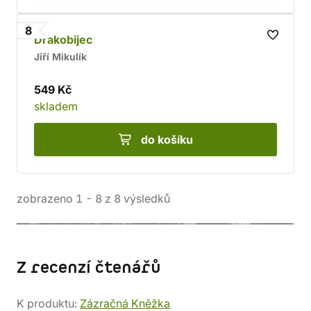
8
Drakobijec
Jiří Mikulík
549 Kč
skladem
do košíku
zobrazeno
1
-
8
z
8
výsledků
Z recenzí čtenářů
K produktu:
Zázračná Kněžka