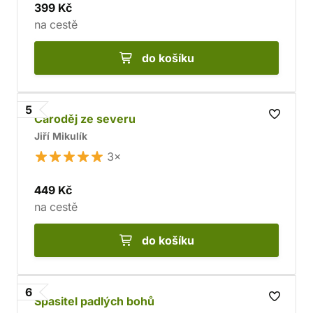
399 Kč
na cestě
do košíku
5
Čaroděj ze severu
Jiří Mikulík
3×
449 Kč
na cestě
do košíku
6
Spasitel padlých bohů