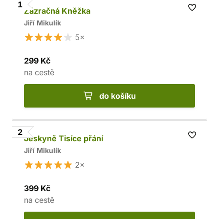
1
Zázračná Kněžka
Jiří Mikulík
5×
299 Kč
na cestě
do košíku
2
Jeskyně Tisíce přání
Jiří Mikulík
2×
399 Kč
na cestě