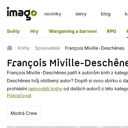
novinky
slevy
blog
k
Světy
Hry
Wargaming a barvení
RPG
Knihy
Spisovatelé
François Miville-Deschênes
François Miville-Deschên
François Miville-Deschênes patří k autorům knih z kateg
Deschênes tvůj oblíbený autor? Doplň si svou sbírku o dal
prohlédni
nejnovější knihy
od dalších autorů z této kate
Pokračovat
autora. U nás si vybereš z méně známých i z těch proslu
dodání a bezpečný nákup!
Modrá Crew