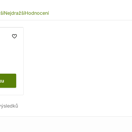
ší
Nejdražší
Hodnocení
ku
ýsledků