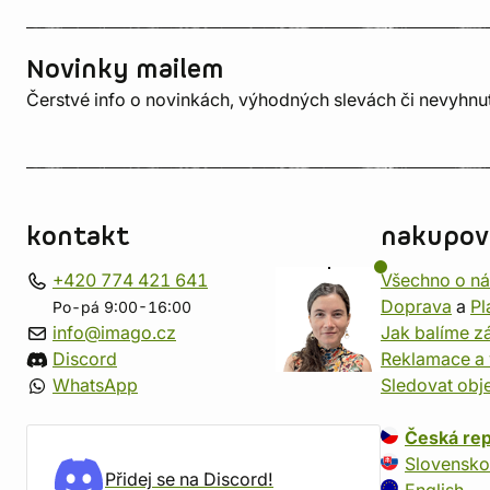
Novinky mailem
Čerstvé info o novinkách, výhodných slevách či nevyhn
kontakt
nakupov
+420 774 421 641
Všechno o n
Doprava
a
Pl
Po-pá 9:00-16:00
info@imago.cz
Jak balíme zá
Discord
Reklamace a 
WhatsApp
Sledovat obj
Česká rep
Slovensko
Přidej se na Discord!