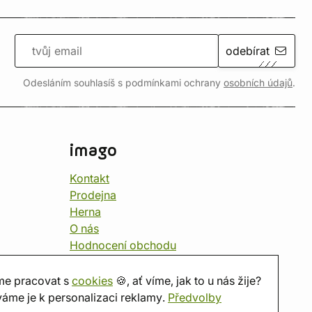
odebírat
Odesláním souhlasíš s podmínkami ochrany
osobních údajů
.
imago
Kontakt
Prodejna
Herna
O nás
Hodnocení obchodu
Dárkové poukazy
Kalendář
e pracovat s
cookies
🍪, ať víme, jak to u nás žije?
imago.blog
áme je k personalizaci reklamy.
Předvolby