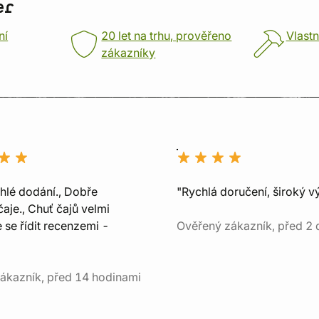
er
ní
20 let na trhu, prověřeno
Vlastn
zákazníky
chlé dodání., Dobře
"Rychlá doručení, široký v
aje., Chuť čajů velmi
e se řídit recenzemi -
Ověřený zákazník, před 2 
ákazník, před 14 hodinami