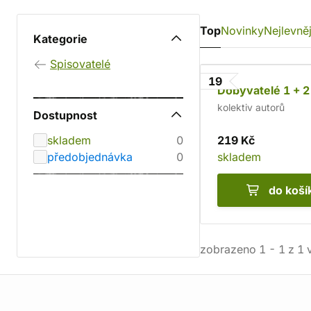
Top
Novinky
Nejlevněj
Kategorie
Spisovatelé
19
Dobyvatelé 1 + 2
kolektiv autorů
Dostupnost
skladem
0
219 Kč
předobjednávka
0
skladem
do koší
zobrazeno
1
-
1
z
1
v
Informace o obchodu