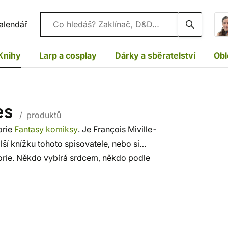
Vyhledávání
alendář
Knihy
Larp a cosplay
Dárky a sběratelství
Obl
es
/ produktů
orie
Fantasy komiksy
. Je François Miville-
ší knížku tohoto spisovatele, nebo si
gorie. Někdo vybírá srdcem, někdo podle
lých. ✔️ Nabízíme levnou dopravu, rychlé