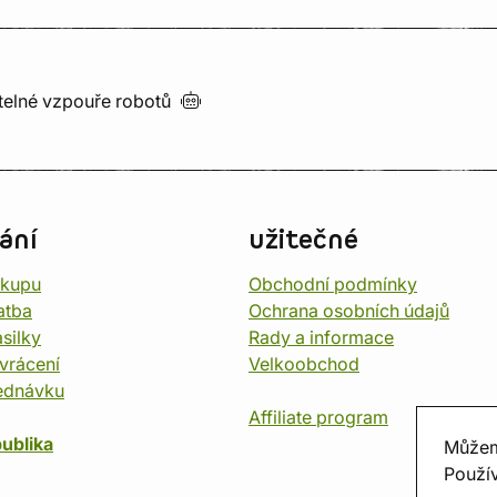
utelné vzpouře
robotů
ání
užitečné
ákupu
Obchodní podmínky
atba
Ochrana osobních údajů
silky
Rady a informace
vrácení
Velkoobchod
ednávku
Affiliate program
ublika
Můžem
Použív