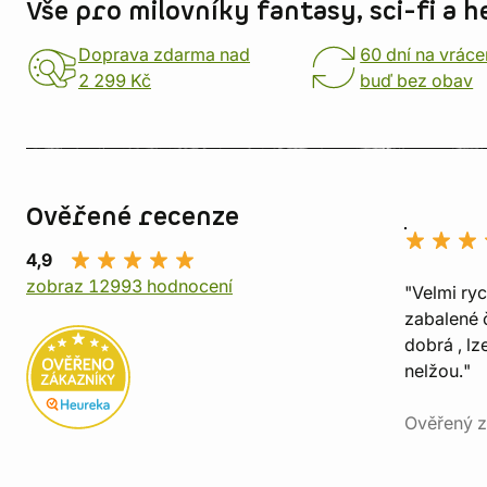
Vše pro milovníky fantasy, sci-fi a h
Doprava zdarma nad
60 dní na vráce
2 299 Kč
buď bez obav
Ověřené recenze
4,9
zobraz 12993 hodnocení
"Velmi ry
zabalené č
dobrá , lz
nelžou."
Ověřený z