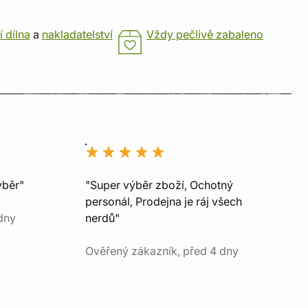
í dílna
a
nakladatelství
Vždy pečlivě zabaleno
ýběr"
"Super výběr zboží, Ochotný
personál, Prodejna je ráj všech
dny
nerdů"
Ověřený zákazník, před 4 dny