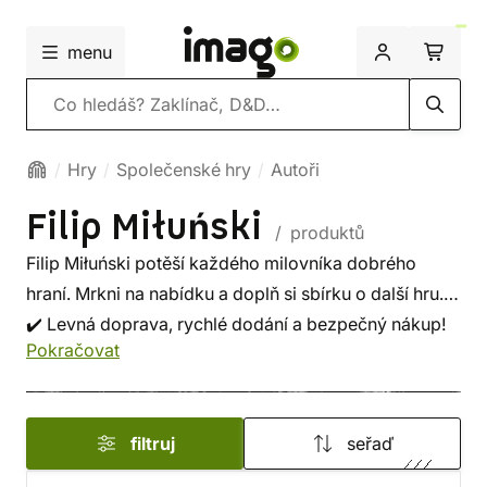
menu
Vyhledávání
Hry
Společenské hry
Autoři
Filip Miłuński
/ produktů
Filip Miłuński potěší každého milovníka dobrého
hraní. Mrkni na nabídku a doplň si sbírku o další hru.
✔️ Levná doprava, rychlé dodání a bezpečný nákup!
Pokračovat
filtruj
seřaď