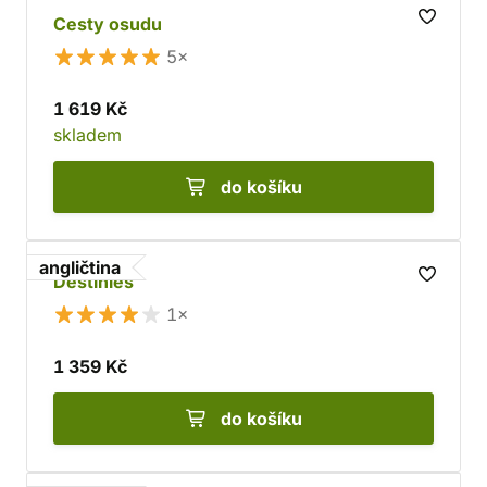
Cesty osudu
5×
1 619 Kč
skladem
do košíku
angličtina
Destinies
1×
1 359 Kč
do košíku