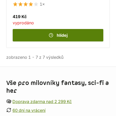
1×
419 Kč
vyprodáno
hlídej
zobrazeno
1
-
7
z
7
výsledků
Informace o obchodu
Vše pro milovníky fantasy, sci-fi a
her
Doprava zdarma nad 2 299 Kč
60 dní na vrácení