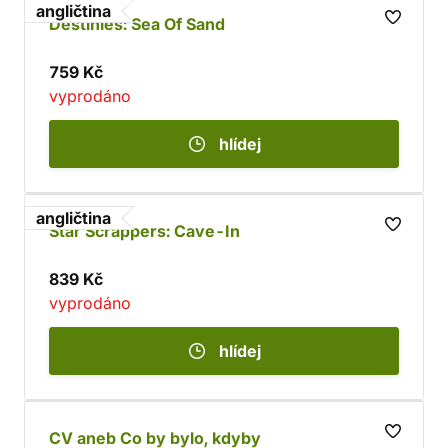
angličtina
Destinies: Sea Of Sand
759 Kč
vyprodáno
hlídej
angličtina
Star Scrappers: Cave-In
839 Kč
vyprodáno
hlídej
CV aneb Co by bylo, kdyby