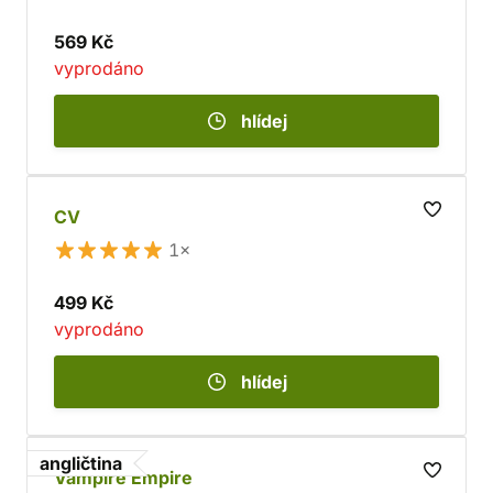
569 Kč
vyprodáno
hlídej
CV
1×
499 Kč
vyprodáno
hlídej
angličtina
Vampire Empire