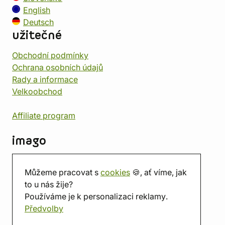
English
Deutsch
užitečné
Obchodní podmínky
Ochrana osobních údajů
Rady a informace
Velkoobchod
Affiliate program
imago
Kontakt
Můžeme pracovat s
cookies
🍪, ať víme, jak
Prodejna
to u nás žije?
Herna
Používáme je k personalizaci reklamy.
O nás
Předvolby
Hodnocení obchodu
Dárkové poukazy