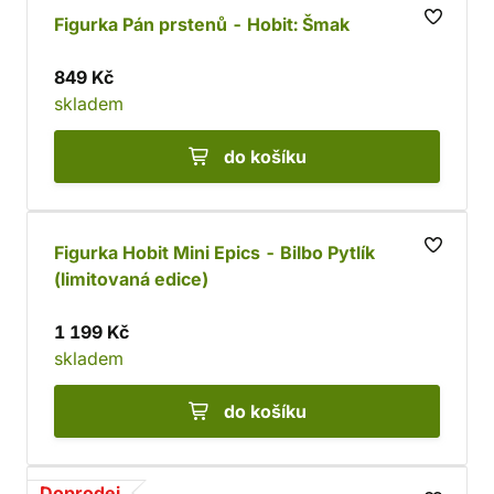
vyzkoušejte figurkovou hru
Hobbit - Strategy Battle
Figurka Pán prstenů - Hobit: Šmak
Game
.
849 Kč
skladem
do košíku
Figurka Hobit Mini Epics - Bilbo Pytlík
(limitovaná edice)
1 199 Kč
skladem
do košíku
Doprodej