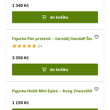
1 349 Kč
do košíku
Figurka Pán prstenů - čaroděj Gandalf Šedý
1×
3 359 Kč
do košíku
Figurka Hobit Mini Epics - Azog Znesvětitel
1 159 Kč