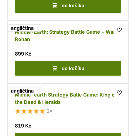
do košíku
angličtina
Middle-Earth: Strategy Battle Game - War in
Rohan
899 Kč
do košíku
angličtina
Middle-earth Strategy Batle Game: King of
the Dead & Heralds
3×
819 Kč