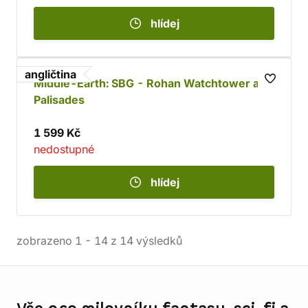
hlídej
angličtina
Middle-Earth: SBG - Rohan Watchtower and
Palisades
1 599 Kč
nedostupné
hlídej
zobrazeno
1
-
14
z
14
výsledků
Informace o obchodu