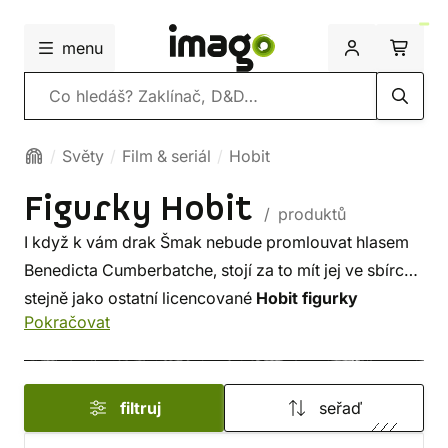
menu
Vyhledávání
Světy
Film & seriál
Hobit
Figurky Hobit
/ produktů
I když k vám drak Šmak nebude promlouvat hlasem
Benedicta Cumberbatche, stojí za to mít jej ve sbírce
stejně jako ostatní licencované
Hobit figurky
Pokračovat
a
miniatury
. S figurkami od
Weta Collectibles
a
Noble Collection
se bude u vás doma schylovat
k Bitvě pěti armád neustále. Drobné šarvátky mezi
filtruj
seřaď
trpaslíky pomůže vyřešit čaroděj nebo rovnou skřet.
Toužíte li po velkolepé bitvě Tolkienova formátu,