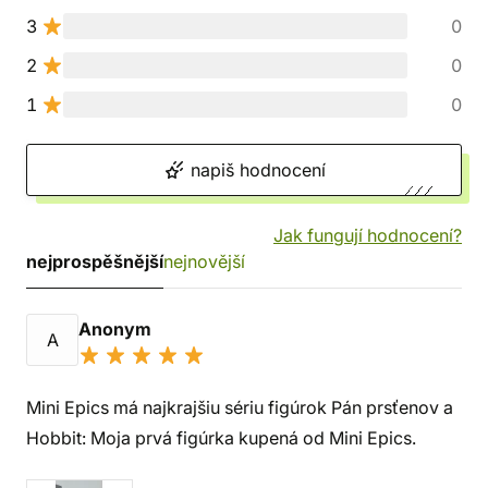
3
0
2
0
1
0
napiš hodnocení
Jak fungují hodnocení?
nejprospěšnější
nejnovější
Anonym
A
Mini Epics má najkrajšiu sériu figúrok Pán prsťenov a
Hobbit: Moja prvá figúrka kupená od Mini Epics.