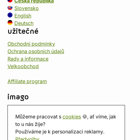
Česká republika
Slovensko
English
Deutsch
užitečné
Obchodní podmínky
Ochrana osobních údajů
Rady a informace
Velkoobchod
Affiliate program
imago
Kontakt
Můžeme pracovat s
cookies
🍪, ať víme, jak
Prodejna
to u nás žije?
Herna
Používáme je k personalizaci reklamy.
O nás
Předvolby
Hodnocení obchodu