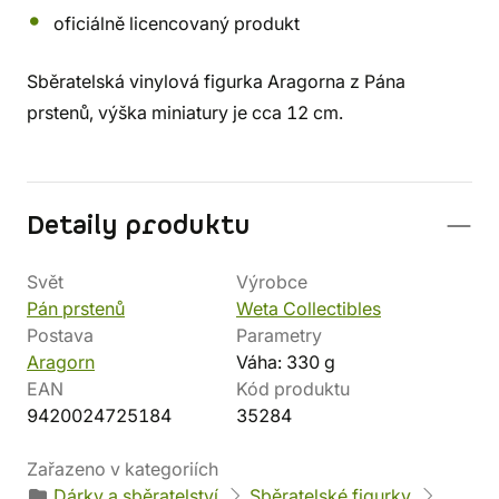
oficiálně licencovaný produkt
Sběratelská vinylová figurka Aragorna z Pána
prstenů, výška miniatury je cca 12 cm.
Detaily produktu
Svět
Výrobce
Pán prstenů
Weta Collectibles
Postava
Parametry
Aragorn
Váha: 330 g
EAN
Kód produktu
9420024725184
35284
Zařazeno v kategoriích
Dárky a sběratelství
Sběratelské figurky