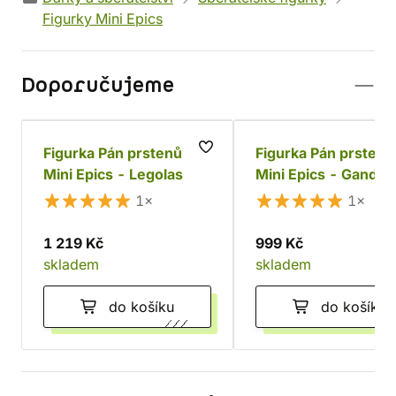
Figurky Mini Epics
Doporučujeme
Figurka Pán prstenů
Figurka Pán prstenů
Mini Epics - Legolas
Mini Epics - Gandalf
Šedý
1×
1×
1 219 Kč
999 Kč
skladem
skladem
do košíku
do košíku