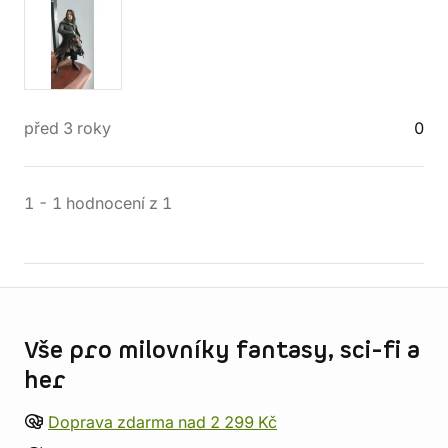
před 3 roky
0
1
-
1
hodnocení
z
1
Informace o obchodu
Vše pro milovníky fantasy, sci-fi a
her
Doprava zdarma nad 2 299 Kč