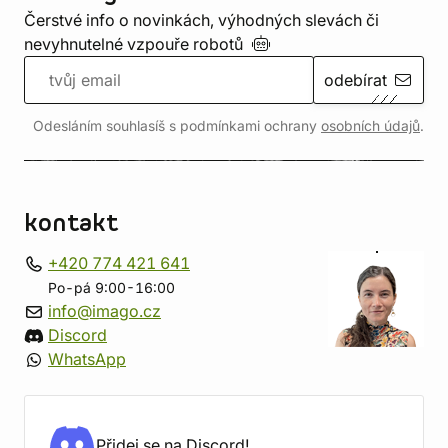
Čerstvé info o novinkách, výhodných slevách či
nevyhnutelné vzpouře
robotů
odebírat
Odesláním souhlasíš s podmínkami ochrany
osobních údajů
.
kontakt
+420 774 421 641
Po-pá 9:00-16:00
info@imago.cz
Discord
WhatsApp
Přidej se na Discord!