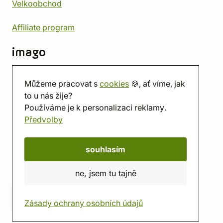
Velkoobchod
Affiliate program
imago
Kontakt
Můžeme pracovat s
cookies
🍪, ať víme, jak
Prodejna
to u nás žije?
Herna
Používáme je k personalizaci reklamy.
O nás
Předvolby
Hodnocení obchodu
Dárkové poukazy
Kalendář
souhlasím
imago.blog
ne, jsem tu tajně
Zásady ochrany osobních údajů