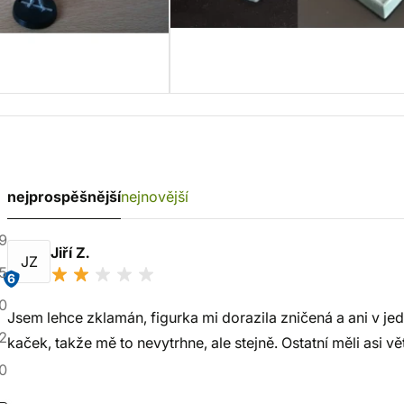
nejprospěšnější
nejnovější
9
Jiří Z.
JZ
5
6
0
Jsem lehce zklamán, figurka mi dorazila zničená a ani v je
2
kaček, takže mě to nevytrhne, ale stejně. Ostatní měli asi větš
0