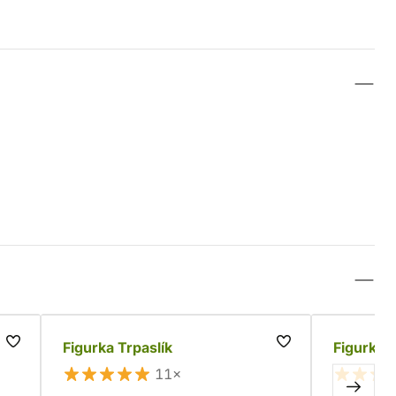
Figurka Trpaslík
Figurka 
11×