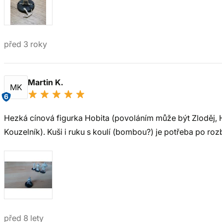
před 3 roky
Martin K.
MK
6
Hezká cínová figurka Hobita (povoláním může být Zloděj, Hr
Kouzelník). Kuši i ruku s koulí (bombou?) je potřeba po roz
před 8 lety