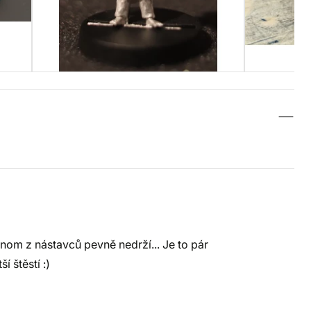
dnom z nástavců pevně nedrží... Je to pár
í štěstí :)