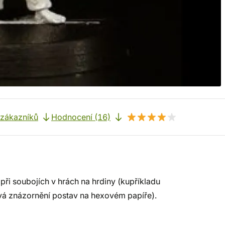
 zákazníků
Hodnocení (16)
ři soubojích v hrách na hrdiny (kupříkladu
vá znázornění postav na hexovém papíře).