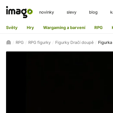
novinky
slevy
blog
k
Světy
Hry
Wargaming a barvení
RPG
RPG
RPG figurky
Figurky Dračí doupě
Figurka