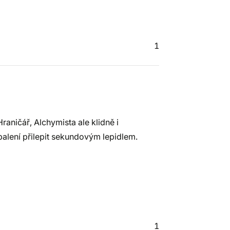
1
aničář, Alchymista ale klidně i
balení přilepit sekundovým lepidlem.
1