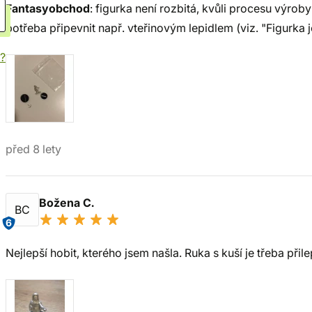
Fantasyobchod
: figurka není rozbitá, kvůli procesu výrob
potřeba připevnit např. vteřinovým lepidlem (viz. "Figurka
í?
před 8 lety
Božena C.
BC
6
Nejlepší hobit, kterého jsem našla. Ruka s kuší je třeba přilep