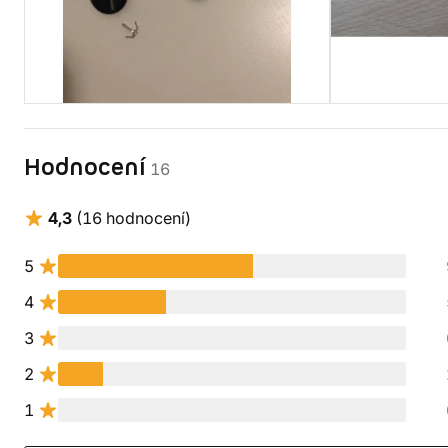
Hodnocení
16
4,3
(16 hodnocení)
5
4
3
2
1