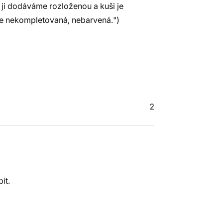
y ji dodáváme rozloženou a kuši je
 je nekompletovaná, nebarvená.")
2
it.