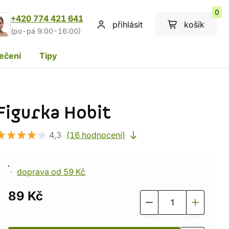
0
+420 774 421 641
přihlásit
košík
(po-pá 9:00-16:00)
ečení
Tipy
Figurka Hobit
4,3
(16 hodnocení)
doprava od 59 Kč
89 Kč