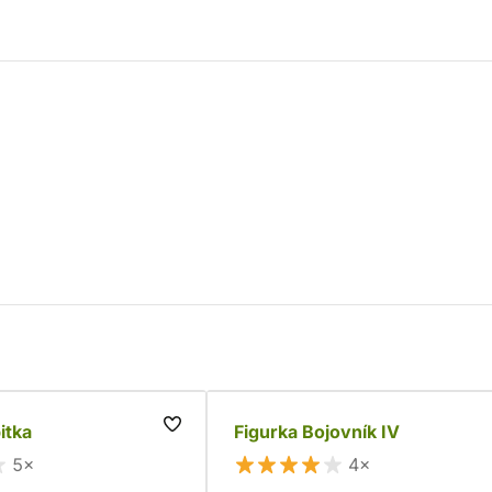
itka
Figurka Bojovník IV
5×
4×