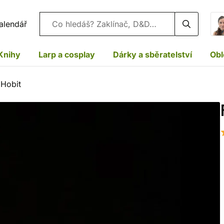
Vyhledávání
alendář
Knihy
Larp a cosplay
Dárky a sběratelství
Obl
 Hobit