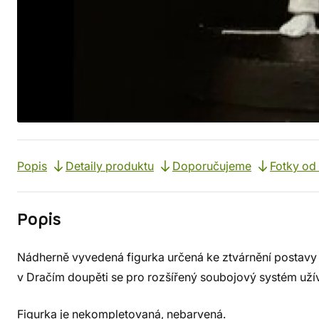
Popis
Detaily produktu
Doporučujeme
Fotky od
Popis
Nádherně vyvedená figurka určená ke ztvárnění postavy p
v Dračím doupěti se pro rozšířený soubojový systém uží
Figurka je nekompletovaná, nebarvená.