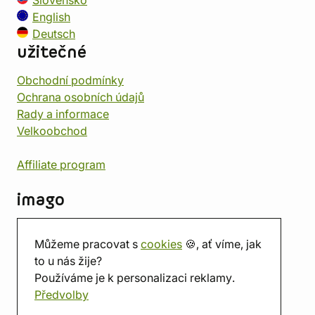
Slovensko
English
Deutsch
užitečné
Obchodní podmínky
Ochrana osobních údajů
Rady a informace
Velkoobchod
Affiliate program
imago
Kontakt
Můžeme pracovat s
cookies
🍪, ať víme, jak
Prodejna
to u nás žije?
Herna
Používáme je k personalizaci reklamy.
O nás
Předvolby
Hodnocení obchodu
Dárkové poukazy