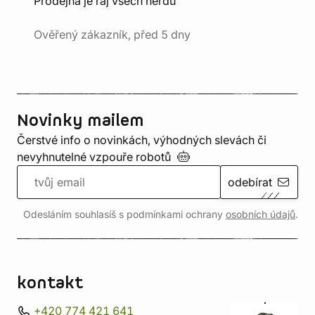
Prodejna je ráj všech nerdů"
Ověřený zákazník, před 5 dny
Novinky mailem
Čerstvé info o novinkách, výhodných slevách či
nevyhnutelné vzpouře
robotů
odebírat
Odesláním souhlasíš s podmínkami ochrany
osobních údajů
.
kontakt
+420 774 421 641