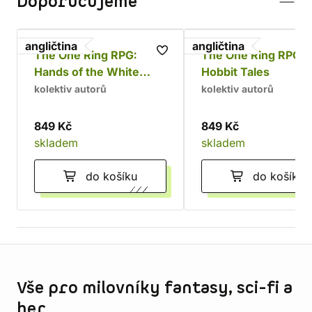
Doporučujeme
angličtina
angličtina
The One Ring RPG:
The One Ring RPG:
Hands of the White
Hobbit Tales
Wizard
kolektiv autorů
kolektiv autorů
849 Kč
849 Kč
skladem
skladem
do košíku
do košíku
Informace o obchodu
Vše pro milovníky fantasy, sci-fi a
her